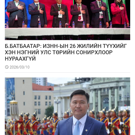
Б.БАТБААТАР: ИЗНН-ЫН 26 ЖИЛИЙН ТҮҮХИЙГ
ХЭН НЭГНИЙ УЛС ТӨРИЙН СОНИРХЛООР
НУРААХГҮЙ
2026/03/10