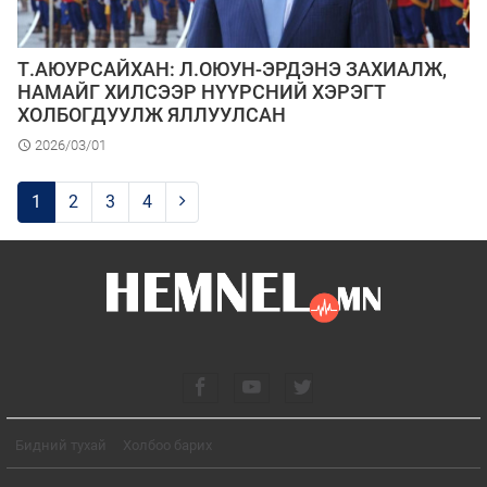
Т.АЮУРСАЙХАН: Л.ОЮУН-ЭРДЭНЭ ЗАХИАЛЖ,
НАМАЙГ ХИЛСЭЭР НҮҮРСНИЙ ХЭРЭГТ
ХОЛБОГДУУЛЖ ЯЛЛУУЛСАН
2026/03/01
1
2
3
4
Бидний тухай
Холбоо барих