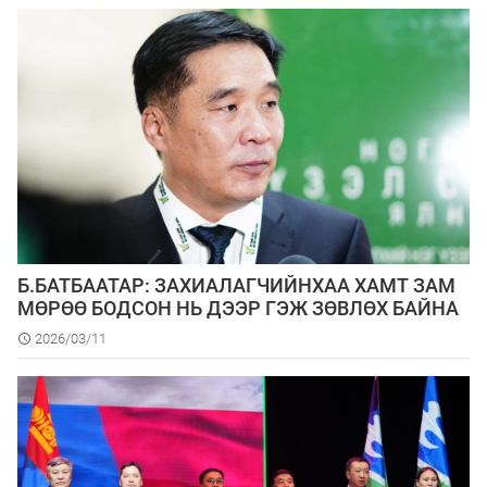
Б.БАТБААТАР: ЗАХИАЛАГЧИЙНХАА ХАМТ ЗАМ
МӨРӨӨ БОДСОН НЬ ДЭЭР ГЭЖ ЗӨВЛӨХ БАЙНА
2026/03/11