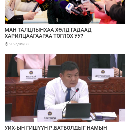
МАН ТАЛЦЛЫНХАА ХӨЛД ГАДААД
ХАРИЛЦААГААРАА ТОГЛОХ УУ?
2026/05/08
УИХ-ЫН ГИШҮҮН Р.БАТБОЛДЫГ НАМЫН