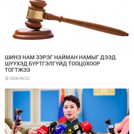
ШИНЭ НАМ ЗЭРЭГ НАЙМАН НАМЫГ ДЭЭД
ШҮҮХЭД БҮРТГЭЛГҮЙД ТООЦОХООР
ТОГТЖЭЭ
2026/06/22