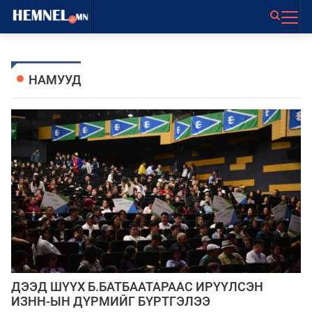
НАМУУД
ДЭЭД ШҮҮХ Б.БАТБААТАРААС ИРҮҮЛСЭН
ИЗНН-ЫН ДҮРМИЙГ БҮРТГЭЛЭЭ