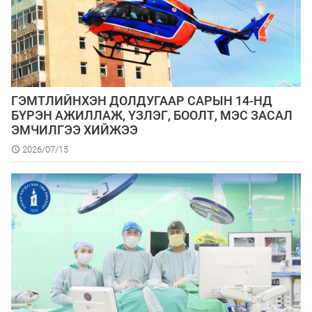
ГЭМТЛИЙНХЭН ДОЛДУГААР САРЫН 14-НД
БҮРЭН АЖИЛЛАЖ, ҮЗЛЭГ, БООЛТ, МЭС ЗАСАЛ
ЭМЧИЛГЭЭ ХИЙЖЭЭ
2026/07/15