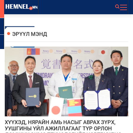
ЭРҮҮЛ МЭНД
ХҮҮХЭД, НЯРАЙН АМЬ НАСЫГ АВРАХ ЗҮРХ,
УУШГИНЫ ҮЙЛ АЖИЛЛАГААГ ТҮР ОРЛОН