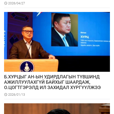
2026/04/27
Б.ХУРЦЫГ АН-ЫН УДИРДЛАГЫН ТҮВШИНД
АЖИЛЛУУЛАХГҮЙ БАЙХЫГ ШААРДАЖ,
О.ЦОГТГЭРЭЛД ИЛ ЗАХИДАЛ ХҮРГҮҮЛЖЭЭ
2026/01/13