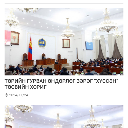
ТӨРИЙН ГУРВАН ӨНДӨРЛӨГ ЗЭРЭГ “ХҮССЭН”
ТӨСВИЙН ХОРИГ
2024/11/24