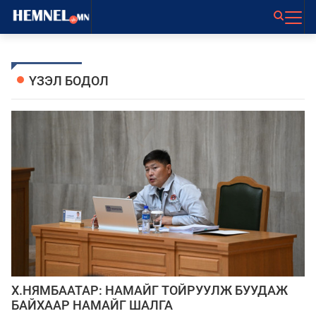
ҮЗЭЛ БОДОЛ
Х.НЯМБААТАР: НАМАЙГ ТОЙРУУЛЖ БУУДАЖ
БАЙХААР НАМАЙГ ШАЛГА