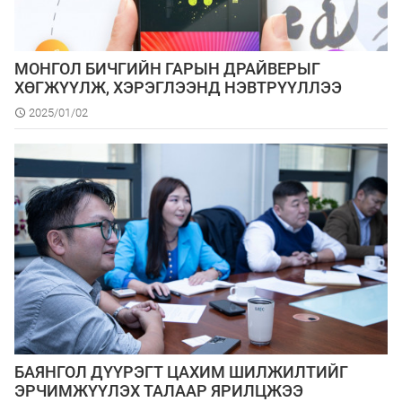
МОНГОЛ БИЧГИЙН ГАРЫН ДРАЙВЕРЫГ
ХӨГЖҮҮЛЖ, ХЭРЭГЛЭЭНД НЭВТРҮҮЛЛЭЭ
2025/01/02
БАЯНГОЛ ДҮҮРЭГТ ЦАХИМ ШИЛЖИЛТИЙГ
ЭРЧИМЖҮҮЛЭХ ТАЛААР ЯРИЛЦЖЭЭ