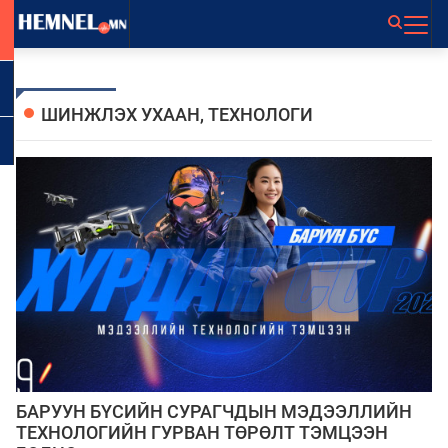
ШИНЖЛЭХ УХААН, ТEХНОЛОГИ
БАРУУН БҮСИЙН СУРАГЧДЫН МЭДЭЭЛЛИЙН
ТЕХНОЛОГИЙН ГУРВАН ТӨРӨЛТ ТЭМЦЭЭН