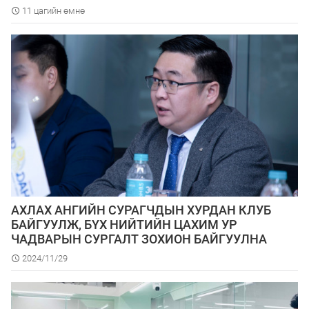
11 цагийн өмнө
АХЛАХ АНГИЙН СУРАГЧДЫН ХУРДАН КЛУБ
БАЙГУУЛЖ, БҮХ НИЙТИЙН ЦАХИМ УР
ЧАДВАРЫН СУРГАЛТ ЗОХИОН БАЙГУУЛНА
2024/11/29