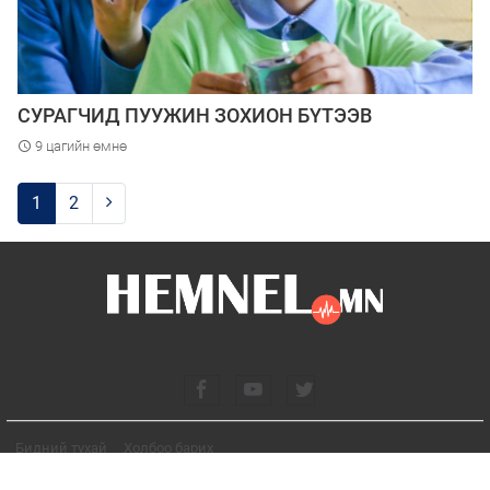
СУРАГЧИД ПУУЖИН ЗОХИОН БҮТЭЭВ
9 цагийн өмнө
1
2
Бидний тухай
Холбоо барих