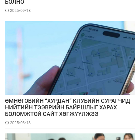
БОЛНО
2025/09/18
ӨМНӨГОВИЙН “ХУРДАН” КЛУБИЙН СУРАГЧИД
НИЙТИЙН ТЭЭВРИЙН БАЙРШЛЫГ ХАРАХ
БОЛОМЖТОЙ САЙТ ХӨГЖҮҮЛЖЭЭ
2025/03/13