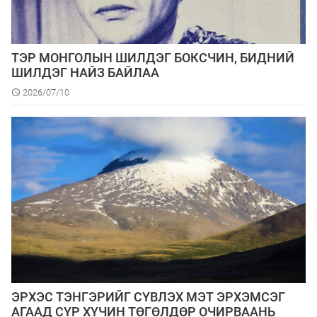
ТЭР МОНГОЛЫН ШИЛДЭГ БОКСЧИН, БИДНИЙ
ШИЛДЭГ НАЙЗ БАЙЛАА
2026/07/10
ЭРХЭС ТЭНГЭРИЙГ СҮВЛЭХ МЭТ ЭРХЭМСЭГ
АГААД СҮР ХҮЧИН ТӨГӨЛДӨР ОЧИРВААНЬ