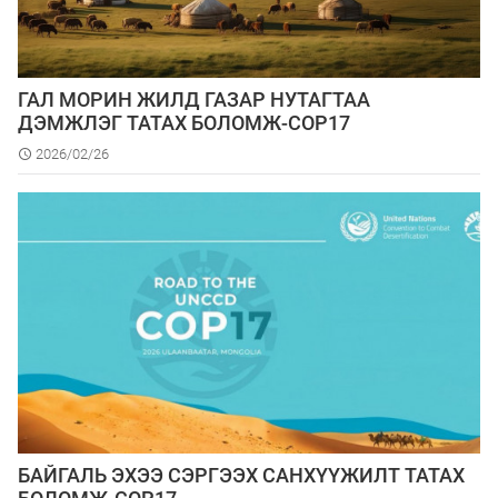
ГАЛ МОРИН ЖИЛД ГАЗАР НУТАГТАА
ДЭМЖЛЭГ ТАТАХ БОЛОМЖ-COP17
2026/02/26
БАЙГАЛЬ ЭХЭЭ СЭРГЭЭХ САНХҮҮЖИЛТ ТАТАХ