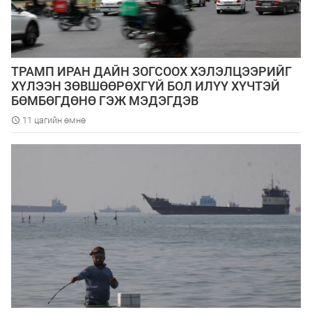
ТРАМП ИРАН ДАЙН ЗОГСООХ ХЭЛЭЛЦЭЭРИЙГ
ХҮЛЭЭН ЗӨВШӨӨРӨХГҮЙ БОЛ ИЛҮҮ ХҮЧТЭЙ
БӨМБӨГДӨНӨ ГЭЖ МЭДЭГДЭВ
11 цагийн өмнө