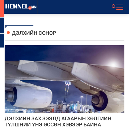
ДЭЛХИЙН СОНОР
ДЭЛХИЙН ЗАХ ЗЭЭЛД АГААРЫН ХӨЛГИЙН
ТҮЛШНИЙ ҮНЭ ӨССӨН ХЭВЭЭР БАЙНА