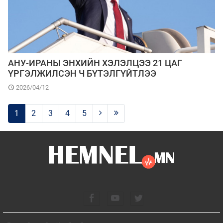
АНУ-ИРАНЫ ЭНХИЙН ХЭЛЭЛЦЭЭ 21 ЦАГ
ҮРГЭЛЖИЛСЭН Ч БҮТЭЛГҮЙТЛЭЭ
2026/04/12
1
2
3
4
5