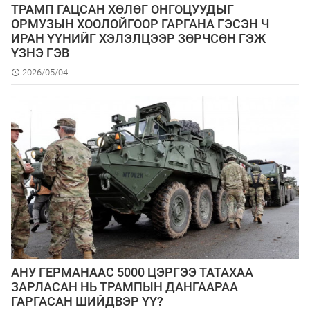
ТРАМП ГАЦСАН ХӨЛӨГ ОНГОЦУУДЫГ
ОРМУЗЫН ХООЛОЙГООР ГАРГАНА ГЭСЭН Ч
ИРАН ҮҮНИЙГ ХЭЛЭЛЦЭЭР ЗӨРЧСӨН ГЭЖ
ҮЗНЭ ГЭВ
2026/05/04
АНУ ГЕРМАНААС 5000 ЦЭРГЭЭ ТАТАХАА
ЗАРЛАСАН НЬ ТРАМПЫН ДАНГААРАА
ГАРГАСАН ШИЙДВЭР ҮҮ?