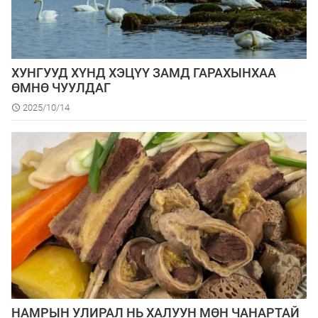
ХУНГУУД ХҮНД ХЭЦҮҮ ЗАМД ГАРАХЫНХАА
ӨМНӨ ЧУУЛДАГ
2025/10/14
НАМРЫН УЛИРАЛ НЬ ХАЛУУН МӨН ЧАНАРТАЙ