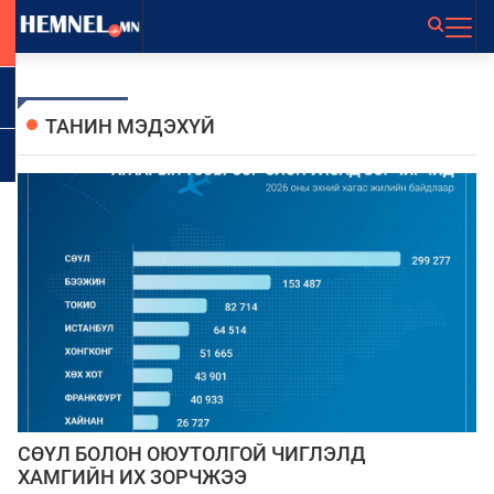
ТАНИН МЭДЭХҮЙ
СӨҮЛ БОЛОН ОЮУТОЛГОЙ ЧИГЛЭЛД
ХАМГИЙН ИХ ЗОРЧЖЭЭ