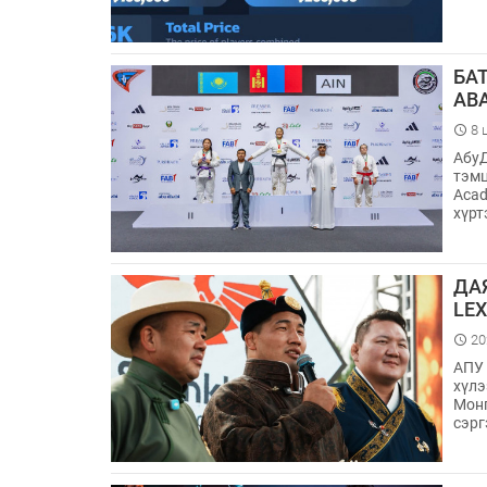
БА
АВ
8 
АбуД
тэмц
Acad
хүрт
ДА
LE
20
АПУ 
хүлэ
Монг
сэр