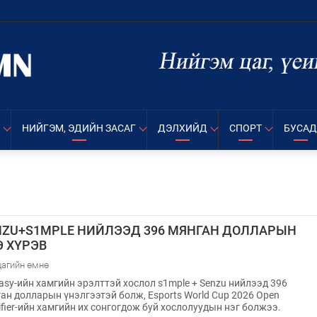
НИЙГЭМ, ЭДИЙН ЗАСАГ
ДЭЛХИЙД
СПОРТ
БУСАД
NZU+S1MPLE НИЙЛЭЭД 396 МЯНГАН ДОЛЛАРЫН
Э ХҮРЭВ
цагийн өмнө
asy-ийн хамгийн эрэлттэй хослол s1mple + Senzu нийлээд 396
ан долларын үнэлгээтэй болж, Esports World Cup 2026 Open
ifier-ийн хамгийн их сонгогдож буй хослолуудын нэг болжээ.