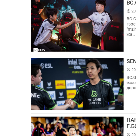
BC
20
BC.G
гээс
"⁠mz
жа…
SE
20
BC.G
ёсоо
дөрө
ПА
Г.
20