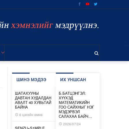
ШИНЭ МЭДЭЭ
ИХ УНШСАН
ШАТАХУУНЫ
Б.БАТЦЭНГЭЛ:
ДАВТАН ХУДАЛДАН
ХҮҮХЭД
АВАЛТ 40 ХУВЬТАЙ
МАТЕМАТИКИЙН
БАЙНА
ГОО САЙХНЫГ НЭГ
МЭДЭРВЭЛ
6 цагийн өмнө
САЛАХАА БАЙЧ…
2026/07/24
SENZU+S1MPLE