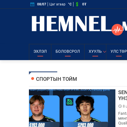
0₮
08/07
Цаг агаар
°C
ЭХЛЭЛ
БОЛОВСРОЛ
ХУУЛЬ
УЛС ТӨР
СПОРТЫН ТОЙМ
SE
ҮН
8 
Fant
мянг
Qual