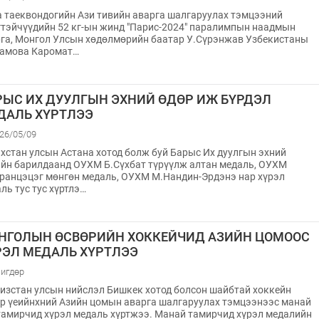
 таеквондогийн Ази тивийн аварга шалгаруулах тэмцээний
тэйчүүдийн 52 кг-ын жинд "Парис-2024" паралимпын наадмын
га, Монгол Улсын хөдөлмөрийн баатар У.Сүрэнжав Узбекистаны
тамова Каромат…
РЫС ИХ ДУУЛГЫН ЭХНИЙ ӨДӨР ИЖ БҮРДЭЛ
ДАЛЬ ХҮРТЛЭЭ
26/05/09
хстан улсын Астана хотод болж буй Барыс Их дуулгын эхний
йн барилдаанд ОУХМ Б.Сүхбат түрүүлж алтан медаль, ОУХМ
ранцэцэг мөнгөн медаль, ОУХМ М.Нандин-Эрдэнэ нар хүрэл
ль тус тус хүртлэ…
НГОЛЫН ӨСВӨРИЙН ХОККЕЙЧИД АЗИЙН ЦОМООС
РЭЛ МЕДАЛЬ ХҮРТЛЭЭ
игдөр
изстан улсын нийслэл Бишкек хотод болсон шайбтай хоккейн
р үеийнхний Азийн цомын аварга шалгаруулах тэмцээнээс манай
тамирчид хүрэл медаль хүртжээ. Манай тамирчид хүрэл медалийн