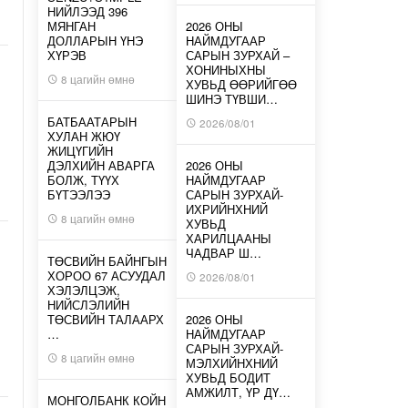
НИЙЛЭЭД 396
МЯНГАН
2026 ОНЫ
ДОЛЛАРЫН ҮНЭ
НАЙМДУГААР
ХҮРЭВ
САРЫН ЗУРХАЙ –
ХОНИНЫХНЫ
8 цагийн өмнө
ХУВЬД ӨӨРИЙГӨӨ
ШИНЭ ТҮВШИ…
БАТБААТАРЫН
2026/08/01
ХУЛАН ЖЮҮ
ЖИЦҮГИЙН
ДЭЛХИЙН АВАРГА
2026 ОНЫ
БОЛЖ, ТҮҮХ
НАЙМДУГААР
БҮТЭЭЛЭЭ
САРЫН ЗУРХАЙ-
ИХРИЙНХНИЙ
8 цагийн өмнө
ХУВЬД
ХАРИЛЦААНЫ
ЧАДВАР Ш…
ТӨСВИЙН БАЙНГЫН
ХОРОО 67 АСУУДАЛ
2026/08/01
ХЭЛЭЛЦЭЖ,
НИЙСЛЭЛИЙН
ТӨСВИЙН ТАЛААРХ
2026 ОНЫ
…
НАЙМДУГААР
САРЫН ЗУРХАЙ-
8 цагийн өмнө
МЭЛХИЙНХНИЙ
ХУВЬД БОДИТ
АМЖИЛТ, ҮР ДҮ…
МОНГОЛБАНК КОЙН