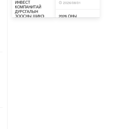
ИНВЕСТ
2026/08/01
КОМПАНИТАЙ
ДУРСГАЛЫН
ЗООСНЫ ШИНЭ
2026 ОНЫ
ТӨСЛҮҮД ХЭРЭГЖ…
НАЙМДУГААР
САРЫН ЗУРХАЙ-
10 цагийн өмнө
ҮХРИЙНХНИЙ
ХУВЬД
ТОГТВОРТОЙ, ТАВ
МИАТ ТӨХК БОИНГ
ТУХ…
КОМПАНИТАЙ
ХАМТЫН
2026/08/01
АЖИЛЛАГААГАА
ӨРГӨЖҮҮЛНЭ
2026 ОНЫ
10 цагийн өмнө
НАЙМДУГААР
САРЫН ЗУРХАЙ-
ЖИНЛҮҮРИЙНХНИЙ
МОНГОЛ-АЛТАЙ,
ХУВЬД ХҮРЭЭЛЛЭЭ
ХӨВСГӨЛИЙН
ТЭЛЭХ…
УУЛАРХАГ НУТАГ,
УВС НУУРЫН
2026/08/01
ХОТГОР, ИДЭР,
ТЭС,…
2026 ОНЫ
10 цагийн өмнө
НАЙМДУГААР
САРЫН ЗУРХАЙ-
АРСЛАНГИЙНХНЫ
МОНГОЛ-АЛТАЙ,
ХУВЬД ЖИШИГ