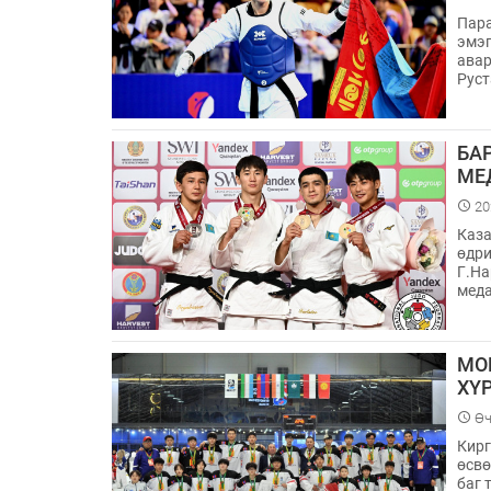
Пара
эмэг
авар
Рус
БА
МЕ
20
Каза
өдри
Г.На
меда
МО
ХҮ
Өч
Кирг
өсвө
баг 