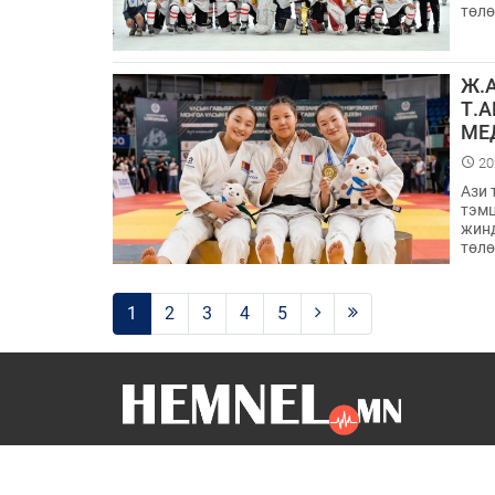
төл
Ж.
Т.
МЕ
20
Ази 
тэмц
жинд
төлө
1
2
3
4
5