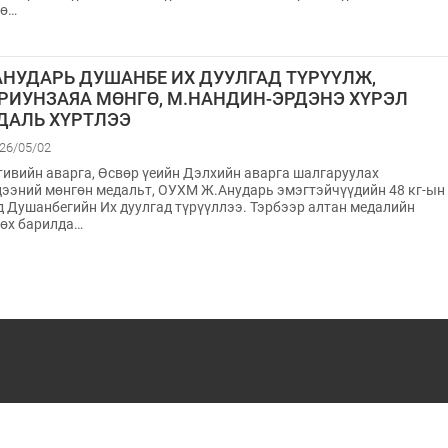
өө…
АНУДАРЬ ДУШАНБЕ ИХ ДУУЛГАД ТҮРҮҮЛЖ,
АРИУНЗАЯА МӨНГӨ, М.НАНДИН-ЭРДЭНЭ ХҮРЭЛ
ДАЛЬ ХҮРТЛЭЭ
26/05/02
тивийн аварга, Өсвөр үеийн Дэлхийн аварга шалгаруулах
ээний мөнгөн медальт, ОУХМ Ж.Анударь эмэгтэйчүүдийн 48 кг-ын
 Душанбегийн Их дуулгад түрүүллээ. Тэрбээр алтан медалийн
өх барилда…