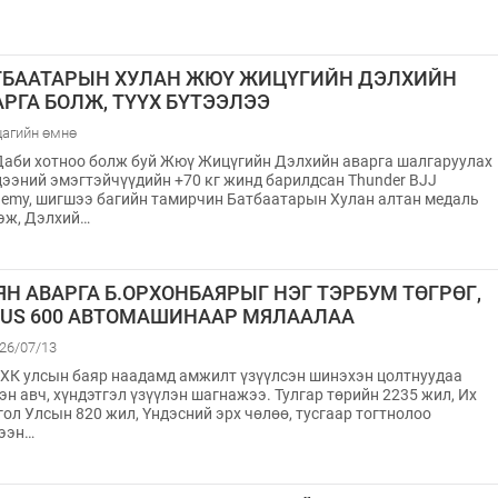
ТБААТАРЫН ХУЛАН ЖЮҮ ЖИЦҮГИЙН ДЭЛХИЙН
АРГА БОЛЖ, ТҮҮХ БҮТЭЭЛЭЭ
цагийн өмнө
аби хотноо болж буй Жюү Жицүгийн Дэлхийн аварга шалгаруулах
ээний эмэгтэйчүүдийн +70 кг жинд барилдсан Thunder BJJ
emy, шигшээ багийн тамирчин Батбаатарын Хулан алтан медаль
эж, Дэлхий…
ЯН АВАРГА Б.ОРХОНБАЯРЫГ НЭГ ТЭРБУМ ТӨГРӨГ,
XUS 600 АВТОМАШИНААР МЯЛААЛАА
26/07/13
ХК улсын баяр наадамд амжилт үзүүлсэн шинэхэн цолтнуудаа
эн авч, хүндэтгэл үзүүлэн шагнажээ. Тулгар төрийн 2235 жил, Их
ол Улсын 820 жил, Үндэсний эрх чөлөө, тусгаар тогтнолоо
гээн…