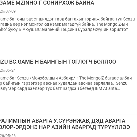
.GAME MZINHO-Г СОНИРХОЖ БАЙНА
26/07/09
ame баг оны эцэст шилдэг тавд багтахыг горилж байгаа тул Senzu-
 гадна өөр нэг монгол од нэмж магадгүй байна. The MongolZ-ын
inho⁠" буюу Б.Аюуш BC.Game-ийн эцсийн бүрэлдэхүүний зорилтот
NZU BC.GAME-Н БАЙНГЫН ТОГЛОГЧ БОЛЛОО
26/06/24
ame баг Senzu /Мөнхболдын Азбаяр/-г The MongolZ багаас албан
р байнгын гэрээгээр авснаа худалдан авснаа зарлалаа. Senzu
вдүгээр сард зээлээр тус багт нэгдсэн бөгөөд IEM Atlanta…
РАЛИМПЫН АВАРГА У.СҮРЭНЖАВ, ДЭД АВАРГА
БОЛОР-ЭРДЭНЭ НАР АЗИЙН АВАРГАД ТҮРҮҮЛЛЭЭ
26/05/26