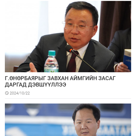
Г.ӨНӨРБАЯРЫГ ЗАВХАН АЙМГИЙН ЗАСАГ
ДАРГАД ДЭВШҮҮЛЛЭЭ
2024/10/22