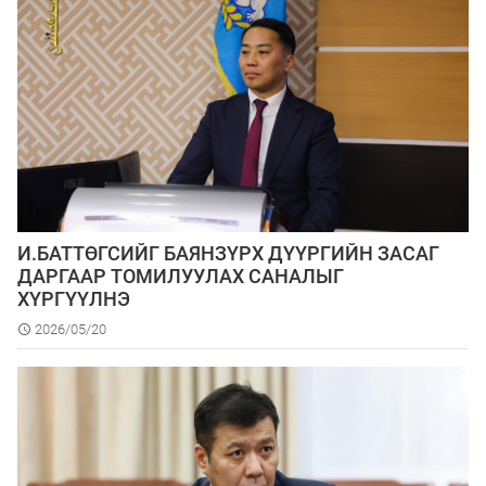
И.БАТТӨГСИЙГ БАЯНЗҮРХ ДҮҮРГИЙН ЗАСАГ
ДАРГААР ТОМИЛУУЛАХ САНАЛЫГ
ХҮРГҮҮЛНЭ
2026/05/20