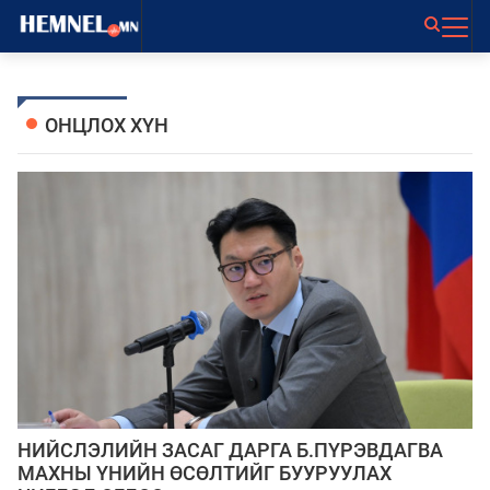
ОНЦЛОХ ХҮН
НИЙСЛЭЛИЙН ЗАСАГ ДАРГА Б.ПҮРЭВДАГВА
МАХНЫ ҮНИЙН ӨСӨЛТИЙГ БУУРУУЛАХ