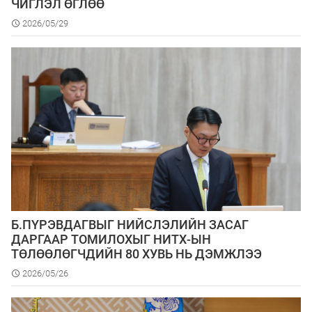
ЧИГЛЭЛ ӨГЛӨӨ
2026/05/29
Б.ПҮРЭВДАГВЫГ НИЙСЛЭЛИЙН ЗАСАГ
ДАРГААР ТОМИЛОХЫГ НИТХ-ЫН
ТӨЛӨӨЛӨГЧДИЙН 80 ХУВЬ НЬ ДЭМЖЛЭЭ
2026/05/26