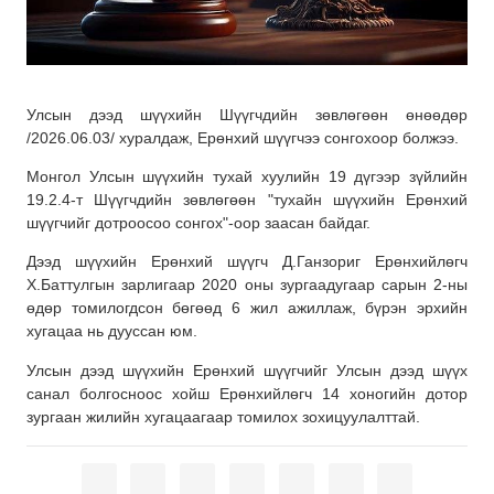
Улсын дээд шүүхийн Шүүгчдийн зөвлөгөөн өнөөдөр
/2026.06.03/ хуралдаж, Ерөнхий шүүгчээ сонгохоор болжээ.
Монгол Улсын шүүхийн тухай хуулийн 19 дүгээр зүйлийн
19.2.4-т Шүүгчдийн зөвлөгөөн "тухайн шүүхийн Ерөнхий
шүүгчийг дотроосоо сонгох"-оор заасан байдаг.
Дээд шүүхийн Ерөнхий шүүгч Д.Ганзориг Ерөнхийлөгч
Х.Баттулгын зарлигаар 2020 оны зургаадугаар сарын 2-ны
өдөр томилогдсон бөгөөд 6 жил ажиллаж, бүрэн эрхийн
хугацаа нь дууссан юм.
Улсын дээд шүүхийн Ерөнхий шүүгчийг Улсын дээд шүүх
санал болгосноос хойш Ерөнхийлөгч 14 хоногийн дотор
зургаан жилийн хугацаагаар томилох зохицуулалттай.