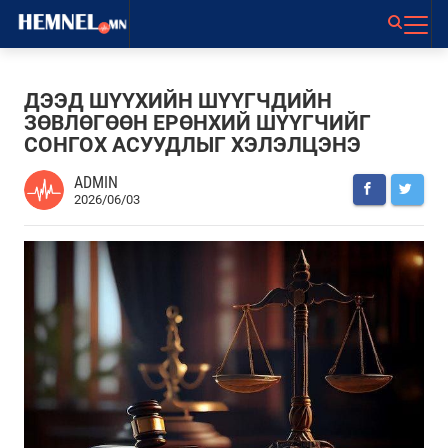
ДЭЭД ШҮҮХИЙН ШҮҮГЧДИЙН
ЗӨВЛӨГӨӨН ЕРӨНХИЙ ШҮҮГЧИЙГ
СОНГОХ АСУУДЛЫГ ХЭЛЭЛЦЭНЭ
ADMIN
2026/06/03