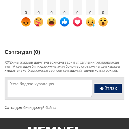
0
0
0
0
0
0
0
Сэтгэгдэл (0)
ХХЗХ-ны журмын дагуу зүй зохисгүй зарим үг, хэллэгийг хязгаарласан
тул ТА сэтгэгдэл бичихдээ хууль зүйн болон ёс суртахууны хэм хэмжээг
хүндэтгэнэ үү. Хэм хэмжээг зөрчсөн сэтгэгдэлийг админ устгах эрхтэй.
НИЙТЛЭХ
Сэтгэгдэл бичигдээгүй байна