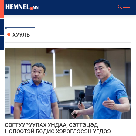
ХУУЛЬ
СОГТУУРУУЛАХ УНДАА, СЭТГЭЦЭД
НӨЛӨӨТЭЙ БОДИС ХЭРЭГЛЭСЭН ҮЕДЭЭ