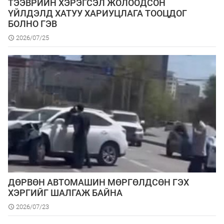
ТЭЭВРИЙН ХЭРЭГСЭЛ ЖОЛООДСОН
ҮЙЛДЭЛД ХАТУУ ХАРИУЦЛАГА ТООЦДОГ
БОЛНО ГЭВ
2026/07/25
ДӨРВӨН АВТОМАШИН МӨРГӨЛДСӨН ГЭХ
ХЭРГИЙГ ШАЛГАЖ БАЙНА
2026/07/23