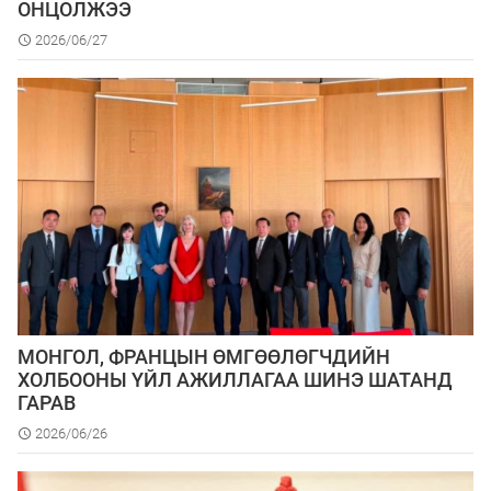
ОНЦОЛЖЭЭ
2026/06/27
МОНГОЛ, ФРАНЦЫН ӨМГӨӨЛӨГЧДИЙН
ХОЛБООНЫ ҮЙЛ АЖИЛЛАГАА ШИНЭ ШАТАНД
ГАРАВ
2026/06/26