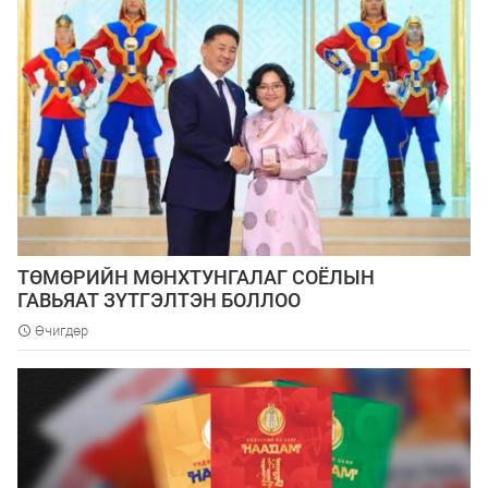
ТӨМӨРИЙН МӨНХТУНГАЛАГ СОЁЛЫН
ГАВЬЯАТ ЗҮТГЭЛТЭН БОЛЛОО
Өчигдөр