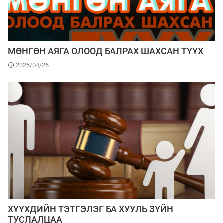
МӨНГӨН АЯГА ОЛООД БАЛРАХ ШАХСАН ТҮҮХ
2025/04/26
ХҮҮХДИЙН ТЭТГЭЛЭГ БА ХУУЛЬ ЗҮЙН
ТУСЛАЛЦАА