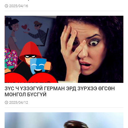
2025/04/16
ЗҮС Ч ҮЗЭЭГҮЙ ГЕРМАН ЭРД ЗҮРХЭЭ ӨГСӨН
МОНГОЛ БҮСГҮЙ
2025/04/12