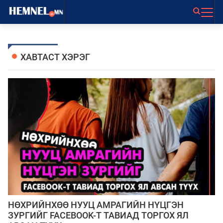
ХАВТАСТ ХЭРЭГ
НӨХРИЙНХӨӨ НУУЦ АМРАГИЙН НҮЦГЭН
ЗУРГИЙГ FACEBOOK-Т ТАВИАД ТОРГОХ ЯЛ