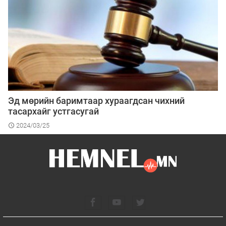
Эд мөрийн баримтаар хураагдсан чихний
тасархайг устгасугай
2024/03/25