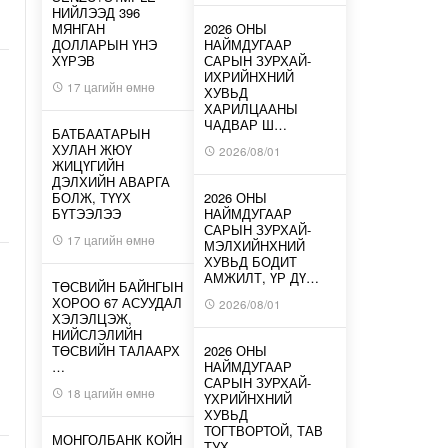
НИЙЛЭЭД 396
МЯНГАН
2026 ОНЫ
ДОЛЛАРЫН ҮНЭ
НАЙМДУГААР
ХҮРЭВ
САРЫН ЗУРХАЙ-
ИХРИЙНХНИЙ
17 цагийн өмнө
ХУВЬД
ХАРИЛЦААНЫ
ЧАДВАР Ш…
БАТБААТАРЫН
ХУЛАН ЖЮҮ
2026/08/01
ЖИЦҮГИЙН
ДЭЛХИЙН АВАРГА
БОЛЖ, ТҮҮХ
2026 ОНЫ
БҮТЭЭЛЭЭ
НАЙМДУГААР
САРЫН ЗУРХАЙ-
17 цагийн өмнө
МЭЛХИЙНХНИЙ
ХУВЬД БОДИТ
АМЖИЛТ, ҮР ДҮ…
ТӨСВИЙН БАЙНГЫН
ХОРОО 67 АСУУДАЛ
2026/08/01
ХЭЛЭЛЦЭЖ,
НИЙСЛЭЛИЙН
ТӨСВИЙН ТАЛААРХ
2026 ОНЫ
…
НАЙМДУГААР
САРЫН ЗУРХАЙ-
18 цагийн өмнө
ҮХРИЙНХНИЙ
ХУВЬД
ТОГТВОРТОЙ, ТАВ
МОНГОЛБАНК КОЙН
ТУХ…