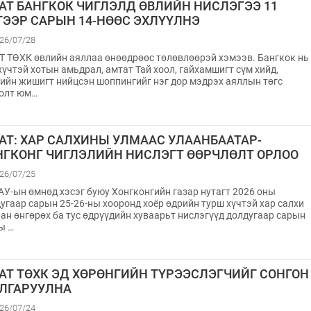
АТ БАНГКОК ЧИГЛЭЛД ӨВЛИЙН НИСЛЭГЭЭ 11
ГЭЭР САРЫН 14-НӨӨС ЭХЛҮҮЛНЭ
26/07/28
 ТӨХК өвлийн аяллаа өнөөдрөөс төлөвлөөрэй хэмээв. Бангкок нь
хүчтэй хотын амьдрал, амтат Тай хоол, гайхамшигт сүм хийд,
ийн жишигт нийцсэн шоппингийг нэг дор мэдрэх аяллын төгс
голт юм…
АТ: ХАР САЛХИНЫ УЛМААС УЛААНБААТАР-
НГКОНГ ЧИГЛЭЛИЙН НИСЛЭГТ ӨӨРЧЛӨЛТ ОРЛОО
26/07/25
У-ын өмнөд хэсэг буюу Хонгконгийн газар нутагт 2026 оны
угаар сарын 25-26-ны хооронд хоёр өдрийн турш хүчтэй хар салхи
ан өнгөрөх ба тус өдрүүдийн хуваарьт нислэгүүд долдугаар сарын
ы …
АТ ТӨХК ЭД ХӨРӨНГИЙН ТҮРЭЭСЛЭГЧИЙГ СОНГОН
ЛГАРУУЛНА
26/07/24