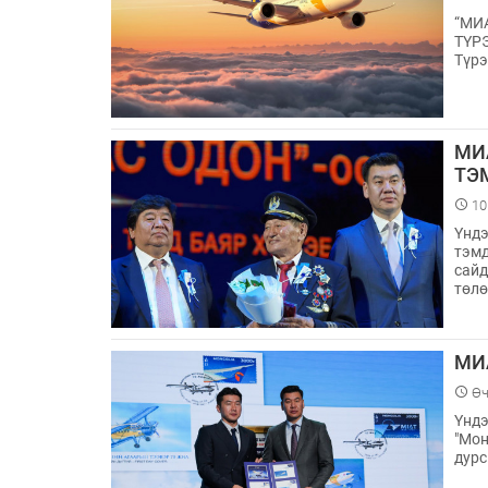
“МИ
ТҮР
Түрэ
МИ
ТЭ
10
Үндэ
тэмд
сайд
төлө
МИ
Өч
Үндэ
"Мон
дурс