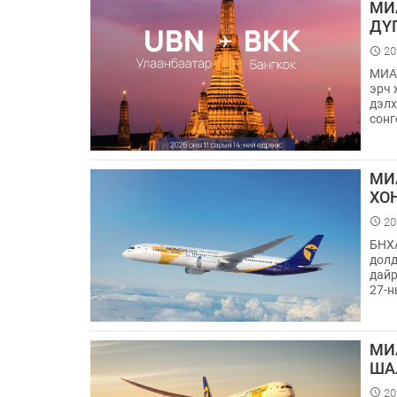
МИ
ДҮ
20
МИАТ
эрч 
дэлх
сон
МИ
ХО
20
БНХА
долд
дайр
27-н
МИ
ША
20