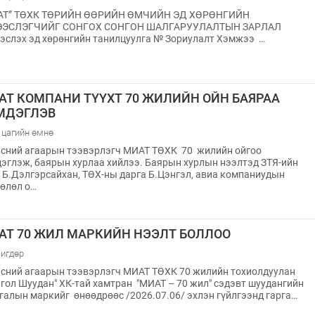
АТ” ТӨХК ТӨРИЙН ӨӨРИЙН ӨМЧИЙН ЭД ХӨРӨНГИЙН
ЭЭСЛЭГЧИЙГ СОНГОХ СОНГОН ШАЛГАРУУЛАЛТЫН ЗАРЛАЛ
эслэх эд хөрөнгийн танилцуулга № Зориулалт Хэмжээ …
АТ КОМПАНИ ТҮҮХТ 70 ЖИЛИЙН ОЙН БАЯРАА
МДЭГЛЭВ
 цагийн өмнө
сний агаарын тээвэрлэгч МИАТ ТӨХК 70 жилийн ойгоо
эглэж, баярын хурлаа хийлээ. Баярын хурлын нээлтэд ЗТЯ-ийн
 Б.Дэлгэрсайхан, ТӨХ-ны дарга Б.Цэнгэл, авиа компаниудын
өлөл о…
АТ 70 ЖИЛ МАРКИЙН НЭЭЛТ БОЛЛОО
игдөр
сний агаарын тээвэрлэгч МИАТ ТӨХК 70 жилийн тохиолдуулан
гол Шуудан" ХК-тай хамтран "МИАТ – 70 жил" сэдэвт шуудангийн
галын маркийг өнөөдрөөс /2026.07.06/ эхлэн гүйлгээнд гарга…