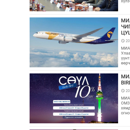
хүлэ
МИ
ЧИ
ЦУ
20
МИАТ
Улаа
үүнт
өөрч
МИ
BI
20
МИАТ
OM30
хямд
огно