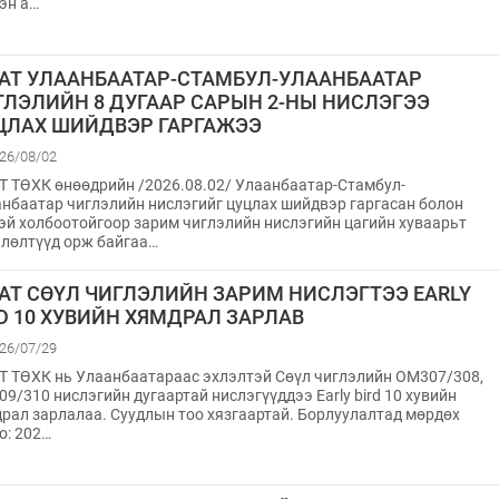
эн а…
АТ УЛААНБААТАР-СТАМБУЛ-УЛААНБААТАР
ГЛЭЛИЙН 8 ДУГААР САРЫН 2-НЫ НИСЛЭГЭЭ
ЦЛАХ ШИЙДВЭР ГАРГАЖЭЭ
26/08/02
 ТӨХК өнөөдрийн /2026.08.02/ Улаанбаатар-Стамбул-
нбаатар чиглэлийн нислэгийг цуцлах шийдвэр гаргасан болон
эй холбоотойгоор зарим чиглэлийн нислэгийн цагийн хуваарьт
лөлтүүд орж байгаа…
АТ СӨҮЛ ЧИГЛЭЛИЙН ЗАРИМ НИСЛЭГТЭЭ EARLY
RD 10 ХУВИЙН ХЯМДРАЛ ЗАРЛАВ
26/07/29
 ТӨХК нь Улаанбаатараас эхлэлтэй Сөүл чиглэлийн OM307/308,
9/310 нислэгийн дугаартай нислэгүүддээ Early bird 10 хувийн
рал зарлалаа. Суудлын тоо хязгаартай. Борлуулалтад мөрдөх
о: 202…