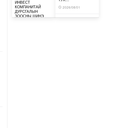
ИНВЕСТ
КОМПАНИТАЙ
2026/08/01
ДУРСГАЛЫН
ЗООСНЫ ШИНЭ
ТӨСЛҮҮД ХЭРЭГЖ…
2026 ОНЫ
НАЙМДУГААР
19 цагийн өмнө
САРЫН ЗУРХАЙ-
ЖИНЛҮҮРИЙНХНИЙ
ХУВЬД ХҮРЭЭЛЛЭЭ
МИАТ ТӨХК БОИНГ
ТЭЛЭХ…
КОМПАНИТАЙ
ХАМТЫН
2026/08/01
АЖИЛЛАГААГАА
ӨРГӨЖҮҮЛНЭ
2026 ОНЫ
19 цагийн өмнө
НАЙМДУГААР
САРЫН ЗУРХАЙ-
АРСЛАНГИЙНХНЫ
МОНГОЛ-АЛТАЙ,
ХУВЬД ЖИШИГ
ХӨВСГӨЛИЙН
ТОГТООГЧ …
УУЛАРХАГ НУТАГ,
УВС НУУРЫН
2026/08/01
ХОТГОР, ИДЭР,
ТЭС,…
2026 ОНЫ
20 цагийн өмнө
НАЙМДУГААР
САРЫН ЗУРХАЙ –
МАТРЫНХНЫ
МОНГОЛ-АЛТАЙ,
ХУВЬД ДОТООД