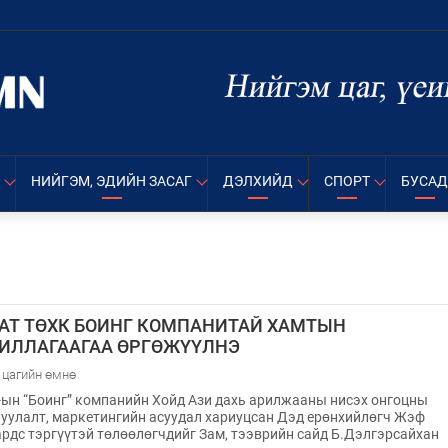
НИЙГЭМ, ЭДИЙН ЗАСАГ
ДЭЛХИЙД
СПОРТ
БУСАД
АТ ТӨХК БОИНГ КОМПАНИТАЙ ХАМТЫН
ИЛЛАГААГАА ӨРГӨЖҮҮЛНЭ
 цагийн өмнө
ын “Боинг” компанийн Хойд Ази дахь арилжааны нисэх онгоцны
уулалт, маркетингийн асуудал хариуцсан Дэд ерөнхийлөгч Жэф
рдс тэргүүтэй төлөөлөгчдийг Зам, тээврийн сайд Б.Дэлгэрсайхан