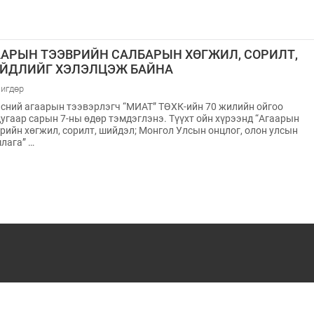
ААРЫН ТЭЭВРИЙН САЛБАРЫН ХӨГЖИЛ, СОРИЛТ,
ЙДЛИЙГ ХЭЛЭЛЦЭЖ БАЙНА
игдөр
сний агаарын тээвэрлэгч “МИАТ” ТӨХК-ийн 70 жилийн ойгоо
угаар сарын 7-ны өдөр тэмдэглэнэ. Түүхт ойн хүрээнд “Агаарын
рийн хөгжил, сорилт, шийдэл; Монгол Улсын онцлог, олон улсын
лага” …