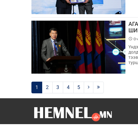
АГ
ШИ
Өч
Үндэ
долд
тээв
турш
1
2
3
4
5