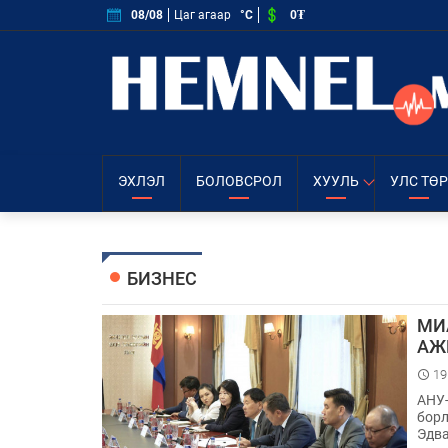
0₮
08/08
Цаг агаар
°C
ЭХЛЭЛ
БОЛОВСРОЛ
ХУУЛЬ
УЛС ТӨР
БИЗНЕС
МИ
АЖ
19
АНУ-
борл
Эдва