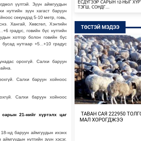
ЕСДҮГЭЭР САРЫН 12-НЫГ ХҮР
игдмол үүлтэй. Зүүн аймгуудын
ТЭГШ, СОНДГ…
хи нутгийн зүүн хагаст баруун
Өчигдөр
йноос секундэд 5-10 метр, говь,
нэ. Хангай, Хөвсгөл, Хэнтийн
ТӨСТЭЙ МЭДЭЭ
ТӨВ, ГОВЬ, ЗҮҮН АЙМГУУДЫН
…+6 градус, говийн бүс нутгийн
ЗАРИМ ГАЗРААР ДУУ ЦАХИЛГ
удын хотгор болон говийн бүс
ААДАР…
 бусад нутгаар +5...+10 градус
Өчигдөр
надас орохгүй. Салхи баруун
НИЙТИЙН АЛБАН ТУШААЛТНЫ
БУС ХӨРӨНГИЙГ ХУРААХ ХУУ
байна.
ТӨСӨЛ БОЛОВ…
охгүй. Салхи баруун хойноос
2026/08/04
ЭХ БАЙГАЛЬ, ГАЗАР ШОРОО М
хгүй. Салхи баруун хойноос
ШИМИЙГ НЬ ХҮРТЭХ КОП17
2026/08/04
​ ТАВАН САЯ 222950 ТОЛГ
р сарын 21-нийг хүртэлх
цаг
МАЛ ХОРОГДЖЭЭ
МОНГОЛБАНК 7 ДУГААР САРД 1
ҮНЭТ МЕТАЛЛ ХУДАЛДАН АВЧ
 18-нд баруун аймгуудын ихэнх
2026/08/04
н аймгуудын нутгийн зүүн хэсэг,