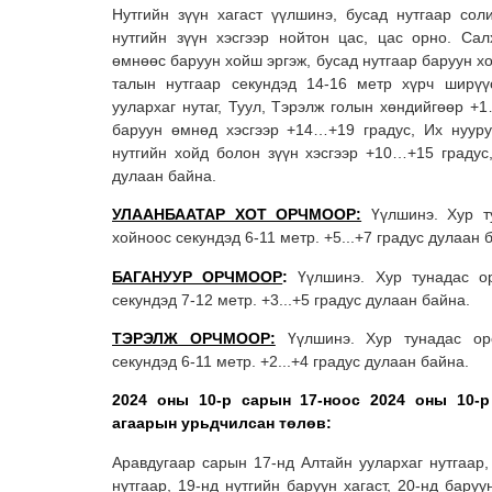
Нутгийн зүүн хагаст үүлшинэ, бусад нутгаар сол
нутгийн зүүн хэсгээр нойтон цас, цас орно. Сал
өмнөөс баруун хойш эргэж, бусад нутгаар баруун хо
талын нутгаар секундэд 14-16 метр хүрч ширүүс
уулархаг нутаг, Туул, Тэрэлж голын хөндийгөөр +1
баруун өмнөд хэсгээр +14…+19 градус, Их нууру
нутгийн хойд болон зүүн хэсгээр +10…+15 градус,
дулаан байна.
УЛААНБААТАР ХОТ ОРЧМООР:
Үүлшинэ. Хур ту
хойноос секундэд 6-11 метр. +5...+7 градус дулаан 
БАГАНУУР ОРЧМООР
:
Үүлшинэ. Хур тунадас ор
секундэд 7-12 метр. +3...+5 градус дулаан байна.
ТЭРЭЛЖ ОРЧМООР:
Үүлшинэ. Хур тунадас оро
секундэд 6-11 метр. +2...+4 градус дулаан байна.
2024 оны 10-р сарын 17-ноос 2024 оны 10-
агаарын урьдчилсан төлөв:
Аравдугаар сарын 17-нд Алтайн уулархаг нутгаар,
нутгаар, 19-нд нутгийн баруун хагаст, 20-нд баруу