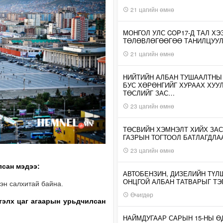
21 цагийн өмнө
МОНГОЛ УЛС COP17-Д ТАЛ ХЭ
ТӨЛӨВЛӨГӨӨГӨӨ ТАНИЛЦУУ
21 цагийн өмнө
НИЙТИЙН АЛБАН ТУШААЛТНЫ
БУС ХӨРӨНГИЙГ ХУРААХ ХУУ
ТӨСЛИЙГ ЗАС…
23 цагийн өмнө
ТӨСВИЙН ХЭМНЭЛТ ХИЙХ ЗАС
ГАЗРЫН ТОГТООЛ БАТЛАГДЛА
23 цагийн өмнө
лсан мэдээ:
АВТОБЕНЗИН, ДИЗЕЛИЙН ТҮЛ
ОНЦГОЙ АЛБАН ТАТВАРЫГ ТЭ
тэн салхитай байна.
Өчигдөр
тэлх
цаг агаарын урьдчилсан
НАЙМДУГААР САРЫН 15-НЫ 