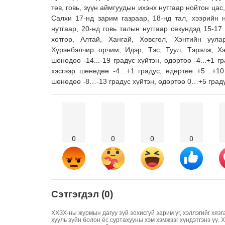
төв, говь, зүүн аймгуудын ихэнх нутгаар нойтон цас
Салхи 17-нд зарим газраар, 18-нд тал, хээрийн н
нутгаар, 20-нд говь талын нутгаар секундэд 15-1
хотгор, Алтай, Хангай, Хөвсгөл, Хэнтийн уула
Хүрэнбэлчир орчим, Идэр, Тэс, Туул, Тэрэлж, Х
шөнөдөө -14...-19 градус хүйтэн, өдөртөө -4...+1 г
хэсгээр шөнөдөө -4…+1 градус, өдөртөө +5…+10 
шөнөдөө -8…-13 градус хүйтэн, өдөртөө 0…+5 град
0
0
0
0
Сэтгэгдэл (0)
ХХЗХ-ны журмын дагуу зүй зохисгүй зарим үг, хэллэгийг хязг
хууль зүйн болон ёс суртахууны хэм хэмжээг хүндэтгэнэ үү. 