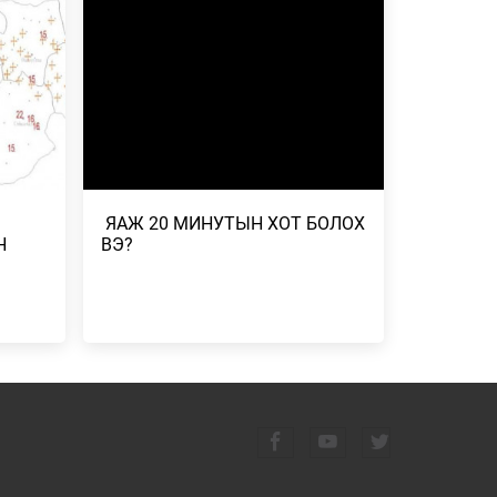
ГААНТАЙ
2026/07/23
-
ДУГААР
СГӨЛ,
​ ЯАЖ 20 МИНУТЫН ХОТ БОЛОХ
 БОРОО,
Н
ВЭ?
Н
ЭЛЧ
Н
 ҮР