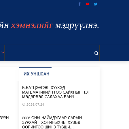
ИХ УНШСАН
Б.БАТЦЭНГЭЛ: ХҮҮХЭД
МАТЕМАТИКИЙН ГОО САЙХНЫГ НЭГ
МЭДЭРВЭЛ САЛАХАА БАЙЧ…
2026/07/24
ЗҮҮН
2026 ОНЫ НАЙМДУГААР САРЫН
ЗУРХАЙ – ХОНИНЫХНЫ ХУВЬД
ӨӨРИЙГӨӨ ШИНЭ ТҮВШИ…