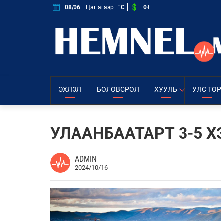
0₮
08/06
Цаг агаар
°C
ЭХЛЭЛ
БОЛОВСРОЛ
ХУУЛЬ
УЛС ТӨР
УЛААНБААТАРТ 3-5 
ADMIN
2024/10/16