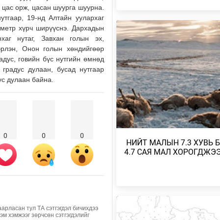
, цас орж, цасан шуурга шуурна.
УИХ-ЫН АСУУЛГЫН ЦАГИЙГ 3 
утгаар, 19-нд Алтайн уулархаг
ЗОХИОН БАЙГУУЛЖ, ГИШҮҮДИ
7 метр хүрч ширүүснэ. Дархадын
АСУУЛТЫГ ЕРӨН…
рхаг нутаг, Завхан голын эх,
2026/08/04
эрлэн, Онон голын хөндийгөөр
радус, говийн бүс нутгийн өмнөд
БАРУУН, ТӨВ, ГОВЬ, ЗҮҮН АЙ
градус дулаан, бусад нутгаар
НУТГИЙН ЗАРИМ ГАЗРААР ДУУ
ус дулаан байна.
ЦАХИЛГААНТ…
2026/08/04
НАЙМДУГААР САРЫН 1,2-НД Н
ВАГОН БУЮУ 5160 ТОНН ШАТА
ОРЖ ИРЖЭ…
0
0
0
​ НИЙТ МАЛЫН 7.3 ХУВЬ 
2026/08/03
4.7 САЯ МАЛ ХОРОГДЖЭ
ХӨВСГӨЛ НУУРЫН ЛУСЫГ ТА
ТӨРИЙН ТАХИЛГЫН ЁСЛОЛ Б
2026/08/03
аарласан тул ТА сэтгэгдэл бичихдээ
ХАНГАЙ, ХӨВСГӨЛИЙН УУЛАР
Хэм хэмжээг зөрчсөн сэтгэгдэлийг