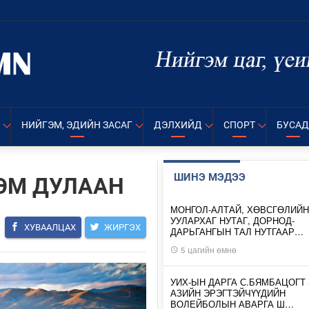
НИЙГЭМ, ЭДИЙН ЗАСАГ
ДЭЛХИЙД
СПОРТ
БУСАД
ШИНЭ МЭДЭЭ
ХЭМ ДУЛААН
МОНГОЛ-АЛТАЙ, ХӨВСГӨЛИЙН
УУЛАРХАГ НУТАГ, ДОРНОД-
ХУВААЛЦАХ
ЖИРГЭХ
ДАРЬГАНГЫН ТАЛ НУТГААР…
5 цагийн өмнө
УИХ-ЫН ДАРГА С.БЯМБАЦОГТ 
АЗИЙН ЭРЭГТЭЙЧҮҮДИЙН
ВОЛЕЙБОЛЫН АВАРГА Ш…