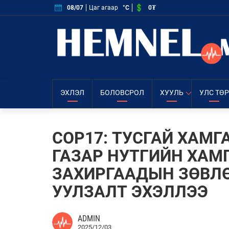
0₮
08/07
Цаг агаар
°C
ЭХЛЭЛ
БОЛОВСРОЛ
ХУУЛЬ
УЛС ТӨР
COP17: ТУСГАЙ ХАМ
ГАЗАР НУТГИЙН ХА
ЗАХИРГААДЫН ЗӨВЛ
УУЛЗАЛТ ЭХЭЛЛЭЭ
ADMIN
2025/12/03