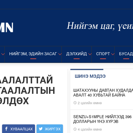
НИЙГЭМ, ЭДИЙН ЗАСАГ
ДЭЛХИЙД
СПОРТ
БУСАД
ШИНЭ МЭДЭЭ
ГААЛАЛТТАЙ
МГААЛАЛТЫН
ШАТАХУУНЫ ДАВТАН ХУДАЛД
АВАЛТ 40 ХУВЬТАЙ БАЙНА
ӨЛДӨХ
2 цагийн өмнө
SENZU+S1MPLE НИЙЛЭЭД 396
ДОЛЛАРЫН ҮНЭ ХҮРЭВ
4 цагийн өмнө
ХУВААЛЦАХ
ЖИРГЭХ