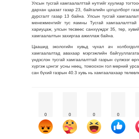
Улсын тусгай хамгаалалттай нутгийг хуулиар тогтоо
дархан цаазат газар 23, байгалийн цогцолборт газа
дурсгалт газар 13 байна. Улсын тусгай хамгаалал
менежментийг тус яамны Тусгай хамгаалалттай 
хариуцаж, улсын төсвөөс санхүүждэг 35, төр, хуви
хамгаалалтын захиргаа ажиллаж байна.
Цаашид экологийн хувьд чухал ач холбогдол
хамгаалалтад авахаар мэргэжлийн байгууллагат
үндэслэн тусгай хамгаалалттай газрын сүлжээг өрг
хүргэж цэнгэг усны нөөц, томоохон гол мөрний урса
сан бүхий газрын 40.3 хувь нь хамгаалахаар төлөв
0
0
0
0