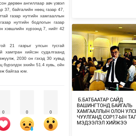
сон дөрвөн ангиллаар авч үзвэл
Өчигдөр
р 37, байгалийн нөөц газар 47,
ттай газар нутгийн хамгааллын
ТӨСВИЙН ХЭМНЭЛТ ХИЙХ ЗАС
газар нутгийн бодлогын газар
ГАЗРЫН ТОГТООЛ БАТЛАГДЛА
йн хэвшлийн хүрээнд 7, нийт 42
Өчигдөр
той 21 газрыг улсын тусгай
АВТОБЕНЗИН, ДИЗЕЛИЙН ТҮЛ
ОНЦГОЙ АЛБАН ТАТВАРЫГ ТЭ
ай хамтран хийсэн судалгаанд
өжүүлж, 2030 он гэхэд 30 хувьд
2026/08/05
ц бүрэлдэх эхийн 51.4 хувь, ойн
лөж байгаа юм.
НАЙМДУГААР САРЫН 15-НЫ 
ЕСДҮГЭЭР САРЫН 12-НЫГ ХҮР
ТЭГШ, СОНДГ…
2026/08/05
​ Б.БАТБААТАР САЙД
ВАШИНГТОНД БАЙГАЛЬ
ТӨВ, ГОВЬ, ЗҮҮН АЙМГУУДЫН
ЗАРИМ ГАЗРААР ДУУ ЦАХИЛГ
ХАМГААЛЛЫН ОЛОН УЛС
0
0
0
ААДАР…
ЧУУЛГАНД COP17-ЫН ТА
МЭДЭЭЛЭЛ ХИЙЖЭЭ
2026/08/05