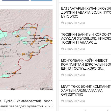
БАТБААТАРЫН ХУЛАН ЖЮҮ Ж
ДЭЛХИЙН АВАРГА БОЛЖ, ТҮҮХ
БҮТЭЭЛЭЭ
4 цагийн өмнө
ТӨСВИЙН БАЙНГЫН ХОРОО 67
АСУУДАЛ ХЭЛЭЛЦЭЖ, НИЙСЛ
ТӨСВИЙН ТАЛААРХ …
4 цагийн өмнө
МОНГОЛБАНК КОЙН ИНВЕСТ
КОМПАНИТАЙ ДУРСГАЛЫН З
ШИНЭ ТӨСЛҮҮД ХЭРЭГЖ…
6 цагийн өмнө
МИАТ ТӨХК БОИНГ КОМПАНИТ
ХАМТЫН АЖИЛЛАГААГАА
ӨРГӨЖҮҮЛНЭ
6 цагийн өмнө
 Тусгай хамгаалалттай газар
эний зөвлөлдөх уулзалтыг 2025