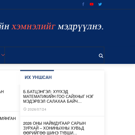
ИХ УНШСАН
АН
Б.БАТЦЭНГЭЛ: ХҮҮХЭД
МАТЕМАТИКИЙН ГОО САЙХНЫГ НЭГ
МЭДЭРВЭЛ САЛАХАА БАЙЧ…
2026/07/24
 МЯНГАН
2026 ОНЫ НАЙМДУГААР САРЫН
ЗУРХАЙ – ХОНИНЫХНЫ ХУВЬД
ӨӨРИЙГӨӨ ШИНЭ ТҮВШИ…