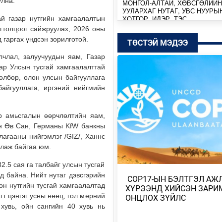
улна.
МОНГОЛ-АЛТАЙ, ХӨВСГӨЛИЙН
УУЛАРХАГ НУТАГ, УВС НУУРЫ
ХОТГОР, ИДЭР, ТЭС,…
ай газар нутгийн хамгаалалтын
огтолцоог сайжруулах, 2026 оны
6 цагийн өмнө
 гаргах үндсэн зорилготой.
ТӨСТЭЙ МЭДЭЭ
МОНГОЛ-АЛТАЙ, ХӨВСГӨЛИЙН
лчлал, залуучуудын яам, Газар
УУЛАРХАГ НУТАГ, ДОРНОД-
зар Улсын тусгай хамгаалалттай
ДАРЬГАНГЫН ТАЛ НУТГААР…
төлбөр, олон улсын байгууллага
Өчигдөр
байгууллага, иргэний нийгмийн
УИХ-ЫН ДАРГА С.БЯМБАЦОГТ 
АЗИЙН ЭРЭГТЭЙЧҮҮДИЙН
ур амьсгалын өөрчлөлтийн яам,
ВОЛЕЙБОЛЫН АВАРГА Ш…
йн Өв Сан, Германы KfW банкны
Өчигдөр
агааны нийгэмлэг /GIZ/, Ханнс
ллаж байгаа юм.
МОНГОЛ УЛС COP17-Д ТАЛ ХЭ
2.5 сая га талбайг улсын тусгай
ТӨЛӨВЛӨГӨӨГӨӨ ТАНИЛЦУУ
д байна. Нийт нутаг дэвсгэрийн
​ COP17-ЫН БЭЛТГЭЛ А
Өчигдөр
он нутгийн тусгай хамгаалалтад
ХҮРЭЭНД ХИЙСЭН ЗАРИ
гт цэнгэг усны нөөц, гол мөрний
ОНЦЛОХ ЗҮЙЛС
НИЙТИЙН АЛБАН ТУШААЛТНЫ
хувь, ойн сангийн 40 хувь нь
БУС ХӨРӨНГИЙГ ХУРААХ ХУУ
ТӨСЛИЙГ ЗАС…