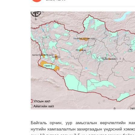
Байгаль орчин, уур амьсгалын өөрчлөлтийн яам
нутгийн хамгаалалтын захиргаадын үндэсний хэмжэ