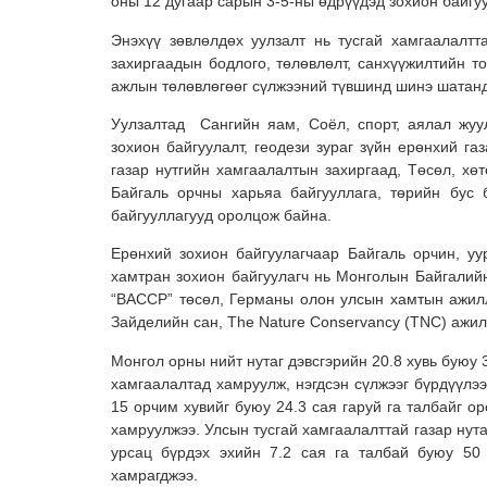
оны 12 дугаар сарын 3-5-ны өдрүүдэд зохион байгу
Энэхүү зөвлөлдөх уулзалт нь тусгай хамгаалалтт
захиргаадын бодлого, төлөвлөлт, санхүүжилтийн т
ажлын төлөвлөгөөг сүлжээний түвшинд шинэ шатанд
Уулзалтад Сангийн яам, Соёл, спорт, аялал жуу
зохион байгуулалт, геодези зураг зүйн ерөнхий га
газар нутгийн хамгаалалтын захиргаад, Төсөл, хө
Байгаль орчны харьяа байгууллага, төрийн бус 
байгууллагууд оролцож байна.
Ерөнхий зохион байгуулагчаар Байгаль орчин, у
хамтран зохион байгуулагч нь Монголын Байгали
“BACCP” төсөл, Германы олон улсын хамтын ажилл
Зайделийн сан, The Nature Conservancy (TNC) ажи
Монгол орны нийт нутаг дэвсгэрийн 20.8 хувь буюу 3
хамгаалалтад хамруулж, нэгдсэн сүлжээг бүрдүүлээ
15 орчим хувийг буюу 24.3 сая гаруй га талбайг ор
хамруулжээ. Улсын тусгай хамгаалалттай газар нута
урсац бүрдэх эхийн 7.2 сая га талбай буюу 50 
хамрагджээ.