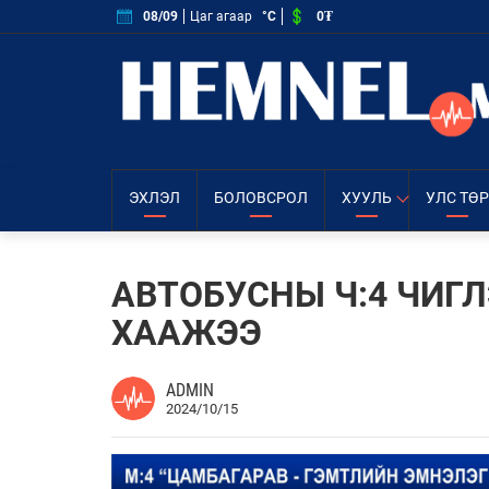
0₮
08/09
Цаг агаар
°C
ЭХЛЭЛ
БОЛОВСРОЛ
ХУУЛЬ
УЛС ТӨР
АВТОБУСНЫ Ч:4 ЧИГ
ХААЖЭЭ
ADMIN
2024/10/15