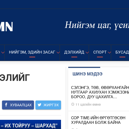
НИЙГЭМ, ЭДИЙН ЗАСАГ
ДЭЛХИЙД
СПОРТ
БУСАД
ШИНЭ МЭДЭЭ
ЛЭЛИЙГ
СЭЛЭНГЭ, ТӨВ, ӨВӨРХАНГАЙН
НУТГААР АХИУХАН ХЭМЖЭЭН
БОРОО, ДУУ ЦАХИЛГА…
11 цагийн өмнө
ХУВААЛЦАХ
ЖИРГЭХ
COP TIME-ИЙН ӨРГӨТГӨСӨН
ХУРАЛДААН БОЛЖ БАЙНА