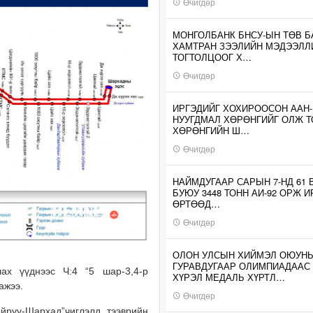
Өчигдөр
МОНГОЛБАНК БНСУ-ЫН ТӨВ Б
ХАМТРАН ЗЭЭЛИЙН МЭДЭЭЛЛ
ТОГТОЛЦООГ Х…
Өчигдөр
ИРГЭДИЙГ ХОХИРООСОН ААН
НУУГДМАЛ ХӨРӨНГИЙГ ОЛЖ Т
ХӨРӨНГИЙН Ш…
Өчигдөр
НАЙМДУГААР САРЫН 7-НД 61 
БУЮУ 3448 ТОНН АИ-92 ОРЖ 
ӨРТӨӨД…
Өчигдөр
ОЛОН УЛСЫН ХИЙМЭЛ ОЮУН
ГУРАВДУГААР ОЛИМПИАДААС
ах үүднээс Ч:4 “5 шар-3,4-р
ХҮРЭЛ МЕДАЛЬ ХҮРТЛ…
аажээ.
Өчигдөр
йруу-Шархад”чиглэлд тээврийн