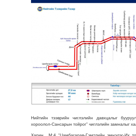
Нийтийн тээврийн чиглэлийн давхцалыг бууруул
хороолол-Сансарын тойрог” чиглэлийн замналыг х
Харин М:4 “Цамбагарав-Гэмтлийн эмнэлэг-Их то