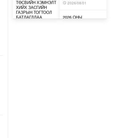
ТӨСВИЙН ХЭМНЭЛТ
2026/08/01
ХИЙХ ЗАСГИЙН
ГАЗРЫН ТОГТООЛ
БАТЛАГДЛАА
2026 ОНЫ
НАЙМДУГААР
Өчигдөр
САРЫН ЗУРХАЙ-
ҮХРИЙНХНИЙ
ХУВЬД
АВТОБЕНЗИН,
ТОГТВОРТОЙ, ТАВ
ДИЗЕЛИЙН
ТУХ…
ТҮЛШНИЙ ОНЦГОЙ
АЛБАН ТАТВАРЫГ
2026/08/01
ТЭГЛЭВ
Өчигдөр
2026 ОНЫ
НАЙМДУГААР
САРЫН ЗУРХАЙ-
НАЙМДУГААР
АРСЛАНГИЙНХНЫ
САРЫН 15-НЫ
ХУВЬД ЖИШИГ
ӨДРӨӨС ЕСДҮГЭЭР
ТОГТООГЧ …
САРЫН 12-НЫГ
ХҮРТЭЛ ТЭГШ,
2026/08/01
СОНДГ…
Өчигдөр
2026 ОНЫ
НАЙМДУГААР
САРЫН ЗУРХАЙ-
ТӨВ, ГОВЬ, ЗҮҮН
ЖИНЛҮҮРИЙНХНИЙ
АЙМГУУДЫН
ХУВЬД ХҮРЭЭЛЛЭЭ