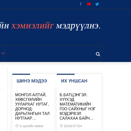
ШИНЭ МЭДЭЭ
ИХ УНШСАН
МОНГОЛ-АЛТАЙ,
Б.БАТЦЭНГЭЛ:
ХӨВСГӨЛИЙН
ХҮҮХЭД
УУЛАРХАГ НУТАГ,
МАТЕМАТИКИЙН
ДОРНОД-
ГОО САЙХНЫГ НЭГ
ДАРЬГАНГЫН ТАЛ
МЭДЭРВЭЛ
НУТГААР…
САЛАХАА БАЙЧ…
9 цагийн өмнө
2026/07/24