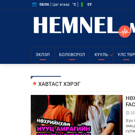
0₮
08/06
Цаг агаар
°C
ЭХЛЭЛ
БОЛОВСРОЛ
ХУУЛЬ
УЛС ТӨР
ХАВТАСТ ХЭРЭГ
НӨ
FAC
20
Хүн 
амьд
сүлж