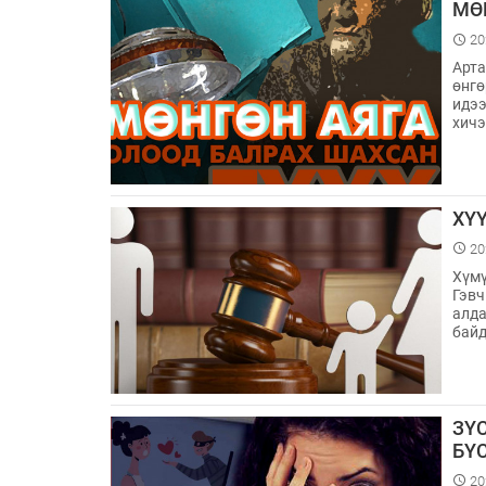
МӨ
20
Арта
өнгө
идээ
хичэ
ХҮ
20
Хүмү
Гэвч
алда
бай
ЗҮ
БҮ
20