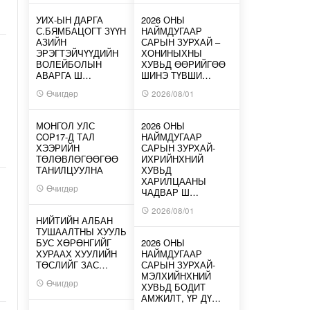
УИХ-ЫН ДАРГА
2026 ОНЫ
С.БЯМБАЦОГТ ЗҮҮН
НАЙМДУГААР
АЗИЙН
САРЫН ЗУРХАЙ –
ЭРЭГТЭЙЧҮҮДИЙН
ХОНИНЫХНЫ
ВОЛЕЙБОЛЫН
ХУВЬД ӨӨРИЙГӨӨ
АВАРГА Ш…
ШИНЭ ТҮВШИ…
Өчигдөр
2026/08/01
МОНГОЛ УЛС
2026 ОНЫ
COP17-Д ТАЛ
НАЙМДУГААР
ХЭЭРИЙН
САРЫН ЗУРХАЙ-
ТӨЛӨВЛӨГӨӨГӨӨ
ИХРИЙНХНИЙ
ТАНИЛЦУУЛНА
ХУВЬД
ХАРИЛЦААНЫ
Өчигдөр
ЧАДВАР Ш…
2026/08/01
НИЙТИЙН АЛБАН
ТУШААЛТНЫ ХУУЛЬ
БУС ХӨРӨНГИЙГ
2026 ОНЫ
ХУРААХ ХУУЛИЙН
НАЙМДУГААР
ТӨСЛИЙГ ЗАС…
САРЫН ЗУРХАЙ-
МЭЛХИЙНХНИЙ
Өчигдөр
ХУВЬД БОДИТ
АМЖИЛТ, ҮР ДҮ…