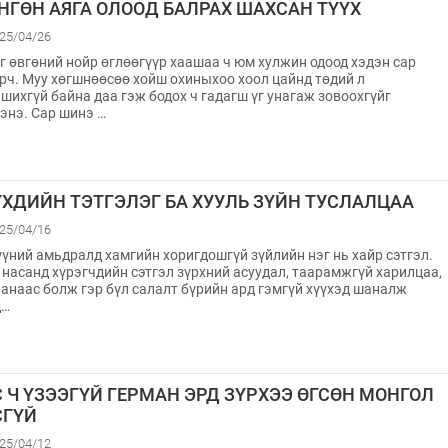
НГӨН АЯГА ОЛООД БАЛРАХ ШАХСАН ТҮҮХ
25/04/26
г өвгөний нойр өглөөгүүр хаашаа ч юм хулжин одоод хэдэн сар
рч. Муу хөгшнөөсөө хойш охиныхоо хоол цайнд төдий л
шихгүй байна даа гэж бодох ч гадагш үг унагаж зовоохгүйг
энэ. Сар шинэ …
ҮХДИЙН ТЭТГЭЛЭГ БА ХУУЛЬ ЗҮЙН ТУСЛАЛЦАА
25/04/16
үний амьдралд хамгийн хоригдошгүй зүйлийн нэг нь хайр сэтгэл.
 насанд хүрэгчдийн сэтгэл зүрхний асуудал, таарамжгүй харилцаа,
анаас болж гэр бүл салалт бүрийн ард гэмгүй хүүхэд шаналж
д…
С Ч ҮЗЭЭГҮЙ ГЕРМАН ЭРД ЗҮРХЭЭ ӨГСӨН МОНГОЛ
СГҮЙ
25/04/12