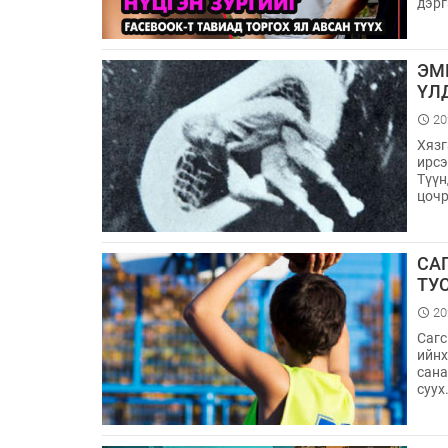
дэрг
ЭМ
ҮЛ
20
Хязг
ирсэ
Түүн
цочр
СА
ТУ
20
Сагс
ийнх
сана
суух