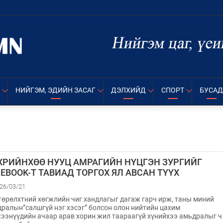
НИЙГЭМ, ЭДИЙН ЗАСАГ
ДЭЛХИЙД
СПОРТ
БУСАД
ХРИЙНХӨӨ НУУЦ АМРАГИЙН НҮЦГЭН ЗУРГИЙГ
EBOOK-Т ТАВИАД ТОРГОХ ЯЛ АВСАН ТҮҮХ
26/03/21
төрөлхтний хөгжлийн чиг хандлагыг дагаж гарч ирж, таны миний
ралын”салшгүй нэг хэсэг” болсон олон нийтийн цахим
ээнүүдийн ачаар арав хорин жил таараагүй хүнийхээ амьдралыг ч