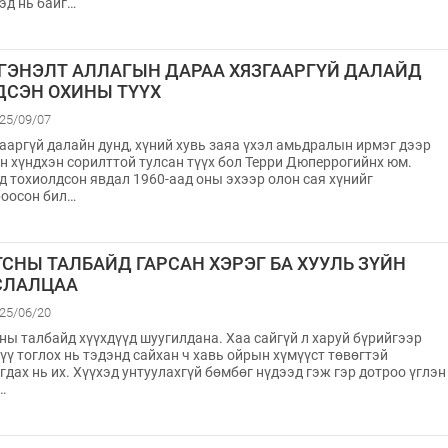
эд нь байг…
ГЭНЭЛТ АЛЛАГЫН ДАРАА ХЯЗГААРГҮЙ ДАЛАЙД
ДСЭН ОХИНЫ ТҮҮХ
25/09/07
ааргүй далайн дунд, хүний хувь заяа үхэл амьдралын ирмэг дээр
н хүндхэн сорилттой тулсан түүх бол Терри Дюперрогийнх юм.
д тохиолдсон явдал 1960-аад оны эхээр олон сая хүнийг
оосон бил…
ГСНЫ ТАЛБАЙД ГАРСАН ХЭРЭГ БА ХУУЛЬ ЗҮЙН
СЛАЛЦАА
25/06/20
ны талбайд хүүхдүүд шуугилдана. Хаа сайгүй л харуй бүрийгээр
үү тоглох нь тэдэнд сайхан ч хавь ойрын хүмүүст төвөгтэй
гдах нь их. Хүүхэд унтуулахгүй бөмбөг нүдээд гэж гэр дотроо үглэн
…