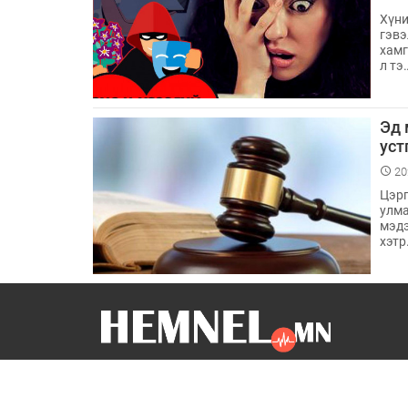
Хүни
гэвэ
хамг
л тэ
Эд 
уст
20
Цэрг
улма
мэдэ
хэтр
Бидний тухай
Холбоо барих