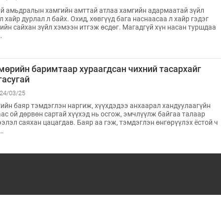
й амьдралын хамгийн амттай атлаа хамгийн адармаатай зүйл
л хайр дурлал л байх. Охид, хөвгүүд бага наснаасаа л хайр гэдэг
ийн сайхан зүйл хэмээн итгэж өсдөг. Магадгүй хүн насан туршдаа
…
мөрийн баримтаар хураагдсан чихний тасархайг
гасугай
24/03/25
ийн баяр тэмдэглэн наргиж, хүүхдэдээ анхаарал хандуулаагүйн
ас ой дөрвөн сартай хүүхэд нь осгож, эмчлүүлж байгаа талаар
элэл саяхан цацагдав. Баяр аа гэж, тэмдэглэн өнгөрүүлэх ёстой ч
…