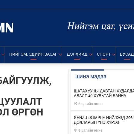
НИЙГЭМ, ЭДИЙН ЗАСАГ
ДЭЛХИЙД
СПОРТ
БУСАД
ШИНЭ МЭДЭЭ
БАЙГУУЛЖ,
Г
ШАТАХУУНЫ ДАВТАН ХУДАЛД
АВАЛТ 40 ХУВЬТАЙ БАЙНА
ЦУУЛАЛТ
6 цагийн өмнө
ӨЛ ӨРГӨН
SENZU+S1MPLE НИЙЛЭЭД 396
ДОЛЛАРЫН ҮНЭ ХҮРЭВ
8 цагийн өмнө