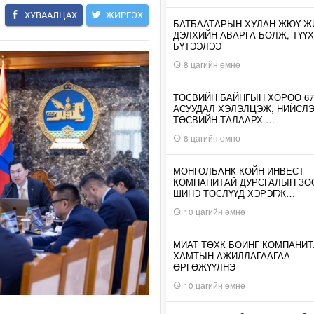
ХУВААЛЦАХ
ЖИРГЭХ
БАТБААТАРЫН ХУЛАН ЖЮҮ Ж
ДЭЛХИЙН АВАРГА БОЛЖ, ТҮҮХ
БҮТЭЭЛЭЭ
8 цагийн өмнө
ТӨСВИЙН БАЙНГЫН ХОРОО 67
АСУУДАЛ ХЭЛЭЛЦЭЖ, НИЙСЛ
ТӨСВИЙН ТАЛААРХ …
8 цагийн өмнө
МОНГОЛБАНК КОЙН ИНВЕСТ
КОМПАНИТАЙ ДУРСГАЛЫН З
ШИНЭ ТӨСЛҮҮД ХЭРЭГЖ…
10 цагийн өмнө
МИАТ ТӨХК БОИНГ КОМПАНИТ
ХАМТЫН АЖИЛЛАГААГАА
ӨРГӨЖҮҮЛНЭ
10 цагийн өмнө