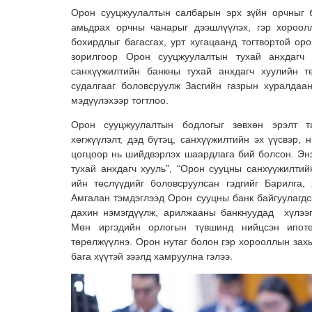
Орон сууцжуулалтын салбарын эрх зүйн орчныг б
амьдрах орчны чанарыг дээшлүүлэх, гэр хороолл
бохирдлыг багасгах, урт хугацаанд тогтвортой ор
зорилгоор Орон сууцжуулалтын тухай анхдагч
санхүүжилтийн банкны тухай анхдагч хуулийн т
судалгааг боловсруулж Засгийн газрын хуралдаа
мэдүүлэхээр тогтлоо.
Орон сууцжуулалтын бодлогыг зөвхөн эрэлт та
хөгжүүлэлт, дэд бүтэц, санхүүжилтийн эх үүсвэр,
цогцоор нь шийдвэрлэх шаардлага бий болсон. Эн
тухай анхдагч хууль”, “Орон сууцны санхүүжилтий
ийн төслүүдийг боловсруулсан гэдгийг Барилга,
Амгалан тэмдэглээд Орон сууцны банк байгуулагдс
дахин нэмэгдүүлж, арилжааны банкнуудад хүлээг
Мөн иргэдийн орлогын түвшинд нийцсэн ипотек
төрөлжүүлнэ. Орон нутаг болон гэр хорооллын зах
бага хүүтэй зээлд хамруулна гэлээ.