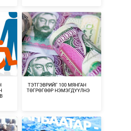
2026 ОНЫ НАЙМДУГААР САРЫН
ЗУРХАЙ – ХИЛЭНЦИЙНХНИЙ ХУВЬД
НИЙГЭМД ТАНИГДА…
ГИЙН
2026/08/01
А
2026 ОНЫ НАЙМДУГААР САРЫН
ЗУРХАЙ – ХУМХЫНХАН АЖЛЫН ҮР
ДҮНГЭЭ НИЙТЭД ХА…
ШНИЙ
ГЛЭВ
2026/08/01
2026 ОНЫ НАЙМДУГААР САРЫН
ЗУРХАЙ – НУМЫНХНЫ ХУВЬД ШИНЭ
ӨДРӨӨС
ТҮВШИНД ГАРАХ Ү…
ТЭЛ
2026/08/01
Н
​ ТЭТГЭВРИЙГ 100 МЯНГАН
Н
ТӨГРӨГӨӨР НЭМЭГДҮҮЛНЭ
С.СОЁМБОТ, Ц.ЭРХЭМБИЛИГ НАР АЛТ,
В
9 СУРАГЧ МӨНГӨ, 22 ХҮРЭЛ МЕДАЛЬ
 НУТГИЙН
ХҮРТЭ…
ААНТАЙ
2026/07/27
СЭРЭМЖЛҮҮЛЭГ: МОРИНГАГИЙН
НАВЧНЫ НУНТАГ АГУУЛСАН ХҮНСНИЙ