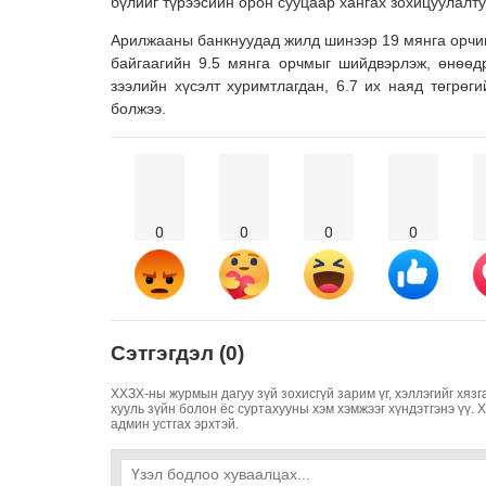
бүлийг түрээсийн орон сууцаар хангах зохицуулалт
Арилжааны банкнуудад жилд шинээр 19 мянга орчим
байгаагийн 9.5 мянга орчмыг шийдвэрлэж, өнөөд
зээлийн хүсэлт хуримтлагдан, 6.7 их наяд төгрөг
болжээ.
0
0
0
0
Сэтгэгдэл (0)
ХХЗХ-ны журмын дагуу зүй зохисгүй зарим үг, хэллэгийг хязг
хууль зүйн болон ёс суртахууны хэм хэмжээг хүндэтгэнэ үү. 
админ устгах эрхтэй.