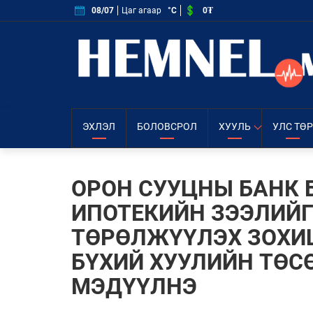
0₮
08/07
Цаг агаар
°C
ЭХЛЭЛ
БОЛОВСРОЛ
ХУУЛЬ
УЛС ТӨР
ОРОН СУУЦНЫ БАНК 
ИПОТЕКИЙН ЗЭЭЛИЙ
ТӨРӨЛЖҮҮЛЭХ ЗОХИ
БҮХИЙ ХУУЛИЙН ТӨС
МЭДҮҮЛНЭ