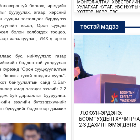
МОНГОЛ-АЛТАЙ, ХӨВСГӨЛИЙН
оловсронгуй болгож, иргэдийн
УУЛАРХАГ НУТАГ, УВС НУУРЫ
ХОТГОР, ИДЭР, ТЭС,…
ыг бууруулах, агаар, хөрсний
он сууцны тогтолцоог бүрдүүлэх
11 цагийн өмнө
 хуулийн төсөл, Орон сууцны
ТӨСТЭЙ МЭДЭЭ
өсөл болон холбогдох тооцоо,
МОНГОЛ-АЛТАЙ, ХӨВСГӨЛИЙН
наар хэлэлцүүлэн, УИХ-д өргөн
УУЛАРХАГ НУТАГ, ДОРНОД-
ДАРЬГАНГЫН ТАЛ НУТГААР…
Өчигдөр
лаас бус, нийлүүлэлт, газар
 нийгмийн бодлоготой уялдуулан
УИХ-ЫН ДАРГА С.БЯМБАЦОГТ 
э хүрээнд “Орон сууцжуулалтын
АЗИЙН ЭРЭГТЭЙЧҮҮДИЙН
н банкны тухай анхдагч хууль”-
ВОЛЕЙБОЛЫН АВАРГА Ш…
 хот байгуулалтын сайд Э.Бат-
2026/08/05
анаар жилд олгодог зээлийг 2.2
дэж буй дарааллыг бууруулна.
МОНГОЛ УЛС COP17-Д ТАЛ ХЭ
ийн зээлийн бүтээгдэхүүнийг
ТӨЛӨВЛӨГӨӨГӨӨ ТАНИЛЦУУ
ын бүсүүдийг бодлогоор дэмжиж
​ Л.ОЮУН-ЭРДЭНЭ:
2026/08/05
БООМТУУДЫН ХҮЧИН Ч
2-3 ДАХИН НЭМЭГДЭНЭ
НИЙТИЙН АЛБАН ТУШААЛТНЫ
БУС ХӨРӨНГИЙГ ХУРААХ ХУУ
ТӨСЛИЙГ ЗАС…