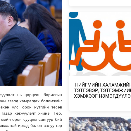
2026/08/05
ТӨСВИЙН ХЭМНЭЛТ ХИЙХ ЗАС
ГАЗРЫН ТОГТООЛ БАТЛАГДЛА
2026/08/05
АВТОБЕНЗИН, ДИЗЕЛИЙН ТҮЛ
ОНЦГОЙ АЛБАН ТАТВАРЫГ ТЭ
2026/08/05
НАЙМДУГААР САРЫН 15-НЫ 
ЕСДҮГЭЭР САРЫН 12-НЫГ ХҮР
ТЭГШ, СОНДГ…
​ НИЙГМИЙН ХАЛАМЖИЙ
2026/08/05
ТЭТГЭВЭР, ТЭТГЭМЖИЙ
руулалт нь царцсан барилгын
ХЭМЖЭЭГ НЭМЭГДҮҮЛЭ
кны зээлд хамрагдах боломжийг
ТӨВ, ГОВЬ, ЗҮҮН АЙМГУУДЫН
ЗАРИМ ГАЗРААР ДУУ ЦАХИЛГ
өвхөн улс, орон нутгийн төсөв
ААДАР…
 газар хөгжүүлэлт хийнэ. Төр,
гмийн орон сууцны сангууд бий
2026/08/05
хшээлтэй иргэд болон залуу гэр