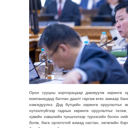
Орон сууцны корпорацаар дамжуулж хөрөнгө о
компаниудад батлан даалт гаргаж өгөх замаар бан
нэмэгдүүлнэ. Дэд бүтцийн хөрөнгө оруулалтыг з
хүлээлгүйгээр гаднын хөрөнгө оруулалтыг татаж,
хувийн хэвшлийн түншлэлээр түрээсийн болон ний
болж, бага орлоготой ахмад настан, хөгжлийн бэр