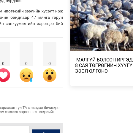
ууд бүрдэнэ.
НИЙТИЙН АЛБАН ТУШААЛТНЫ
БУС ХӨРӨНГИЙГ ХУРААХ ХУУ
ТӨСӨЛ БОЛОВ…
 ипотекийн зээлийн хүсэлт ирж
рийн байдлаар 47 мянга гаруй
2026/08/04
ийн санхүүжилтийн хэрэгцээ бий
ЭХ БАЙГАЛЬ, ГАЗАР ШОРОО М
ШИМИЙГ НЬ ХҮРТЭХ КОП17
2026/08/04
МОНГОЛБАНК 7 ДУГААР САРД 1
​ МАЛГҮЙ БОЛСОН ИРГЭД
0
0
0
ҮНЭТ МЕТАЛЛ ХУДАЛДАН АВЧ
8 САЯ ТӨГРӨГИЙН ХҮҮГҮ
ЗЭЭЛ ОЛГОНО
2026/08/04
УИХ-ЫН АСУУЛГЫН ЦАГИЙГ 3 
ЗОХИОН БАЙГУУЛЖ, ГИШҮҮДИ
АСУУЛТЫГ ЕРӨН…
2026/08/04
аарласан тул ТА сэтгэгдэл бичихдээ
Хэм хэмжээг зөрчсөн сэтгэгдэлийг
БАРУУН, ТӨВ, ГОВЬ, ЗҮҮН АЙ
НУТГИЙН ЗАРИМ ГАЗРААР ДУУ
ЦАХИЛГААНТ…