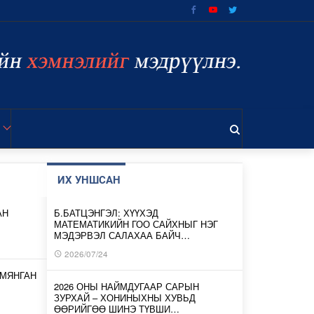
ИХ УНШСАН
АН
Б.БАТЦЭНГЭЛ: ХҮҮХЭД
МАТЕМАТИКИЙН ГОО САЙХНЫГ НЭГ
МЭДЭРВЭЛ САЛАХАА БАЙЧ…
2026/07/24
 МЯНГАН
2026 ОНЫ НАЙМДУГААР САРЫН
ЗУРХАЙ – ХОНИНЫХНЫ ХУВЬД
ӨӨРИЙГӨӨ ШИНЭ ТҮВШИ…