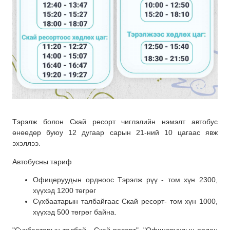
Тэрэлж болон Скай ресорт чиглэлийн нэмэлт автобус
өнөөдөр буюу 12 дугаар сарын 21-ний 10 цагаас явж
эхэллээ.
Автобусны тариф
Офицеруудын ордноос Тэрэлж рүү - том хүн 2300,
хүүхэд 1200 төгрөг
Сүхбаатарын талбайгаас Скай ресорт- том хүн 1000,
хүүхэд 500 төгрөг байна.