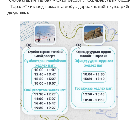
"Сүхбаатарын талбай - Скай ресорт", "Офицеруудын ордон
- Тэрэлж" чиглэлд нэмэлт автобус дараах цагийн хуваарийн
дагуу явна.