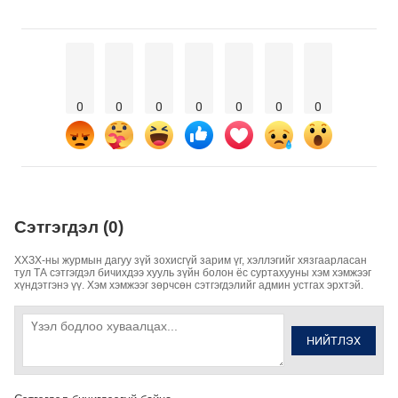
0
0
0
0
0
0
0
Сэтгэгдэл (0)
ХХЗХ-ны журмын дагуу зүй зохисгүй зарим үг, хэллэгийг хязгаарласан
тул ТА сэтгэгдэл бичихдээ хууль зүйн болон ёс суртахууны хэм хэмжээг
хүндэтгэнэ үү. Хэм хэмжээг зөрчсөн сэтгэгдэлийг админ устгах эрхтэй.
НИЙТЛЭХ