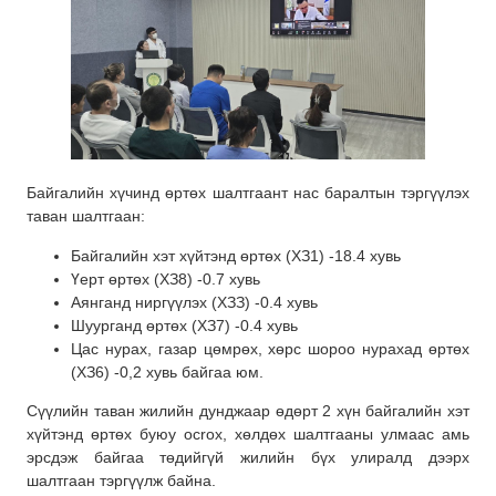
Байгалийн хүчинд өртөх шалтгаант нас баралтын тэргүүлэх
таван шалтгаан:
Байгалийн хэт хүйтэнд өртөх (ХЗ1) -18.4 хувь
Үерт өртөх (ХЗ8) -0.7 хувь
Аянганд ниргүүлэх (ХЗЗ) -0.4 хувь
Шуурганд өртөх (ХЗ7) -0.4 хувь
Цас нурах, газар цөмрөх, хөрс шороо нурахад өртөх
(ХЗ6) -0,2 хувь байгаа юм.
Сүүлийн таван жилийн дунджаар өдөрт 2 хүн байгалийн хэт
хүйтэнд өртөх буюу ocrox, хөлдөх шалтгааны улмаас амь
эрсдэж байгаа төдийгүй жилийн бүх улиралд дээрх
шалтгаан тэргүүлж байна.