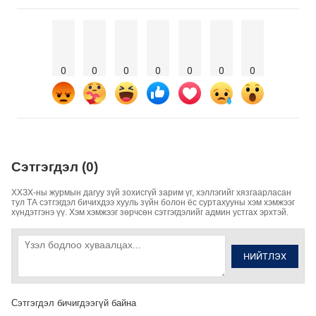
0
0
0
0
0
0
0
Сэтгэгдэл (0)
ХХЗХ-ны журмын дагуу зүй зохисгүй зарим үг, хэллэгийг хязгаарласан
тул ТА сэтгэгдэл бичихдээ хууль зүйн болон ёс суртахууны хэм хэмжээг
хүндэтгэнэ үү. Хэм хэмжээг зөрчсөн сэтгэгдэлийг админ устгах эрхтэй.
НИЙТЛЭХ
Сэтгэгдэл бичигдээгүй байна