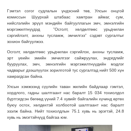
Гэмтэл согог судлалын үндэсний төв, Улсын онцгой
комиссын Шуурхай штабаас хамтран аймаг, сум,
нийслэлийн эрүүл мэндийн байгууллагын эмч, эмнэлгийн
мэргэжилтнүүдэд ”Осголт, хөлдөлтөөс урьдчилан
сэргийлэлт, анхны тусламж, эмчилгээ” сэдэвт сургалтыг
зохион байгуулжээ.
Осголт, хөлдөлтөөс урьдчилан сэргийлэх, анхны тусламж,
эрт үеийн эмийн эмчилгээг сайжруулах, эндэгдлийг
бууруулах, эмч, эмнэлгийн мэргэжилтнүүдийн мэдлэг
чадварыг дээшлүүлэх зорилготой тус сургалтад нийт 500 хүн
хамрагдсан байна.
Улсын хэмжээнд сүүлийн таван жилийн байдлаар гэмтэл,
хордлого, гадны шалтгаант нас баралт 15 034 тохиолдол
бүртгэгдсэн бөгөөд үүний 7.4 хувийг байгалийн хүчинд өртөх
буюу осгох, хөлдөхтэй холбоотой шалтгаант нас баралт
эзэлж байна. Нийт тохиолдлын 75.1 хувь нь эрэгтэй, 24.8
хувь нь эмэгтэйчүүд байгаа юм.