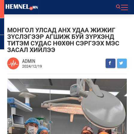
МОНГОЛ УЛСАД АНХ УДАА ЖИЖИГ
ЗҮСЛЭГЭЭР АГШИЖ БУЙ ЗҮРХЭНД
ТИТЭМ СУДАС НӨХӨН СЭРГЭЭХ МЭС
ЗАСАЛ ХИЙЛЭЭ
ADMIN
2024/12/19