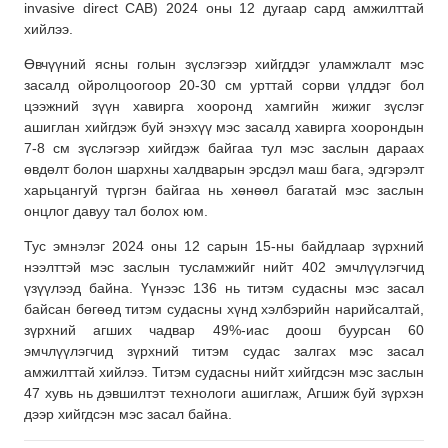
invasive direct CAB) 2024 оны 12 дугаар сард амжилттай
хийлээ.
Өвчүүний ясны голын зүслэгээр хийгддэг уламжлалт мэс
засалд ойролцоогоор 20-30 см урттай сорви үлддэг бол
цээжний зүүн хавирга хооронд хамгийн жижиг зүслэг
ашиглан хийгдэж буй энэхүү мэс засалд хавирга хоорондын
7-8 см зүслэгээр хийгдэж байгаа тул мэс заслын дараах
өвдөлт болон шархны халдварын эрсдэл маш бага, эдгэрэлт
харьцангуй түргэн байгаа нь хөнөөл багатай мэс заслын
онцлог давуу тал болох юм.
Тус эмнэлэг 2024 оны 12 сарын 15-ны байдлаар зүрхний
нээлттэй мэс заслын тусламжийг нийт 402 эмчлүүлэгчид
үзүүлээд байна. Үүнээс 136 нь титэм судасны мэс засал
байсан бөгөөд титэм судасны хүнд хэлбэрийн нарийсалтай,
зүрхний агших чадвар 49%-иас доош буурсан 60
эмчлүүлэгчид зүрхний титэм судас залгах мэс засал
амжилттай хийлээ. Титэм судасны нийт хийгдсэн мэс заслын
47 хувь нь дэвшилтэт технологи ашиглаж, Агшиж буй зүрхэн
дээр хийгдсэн мэс засал байна.