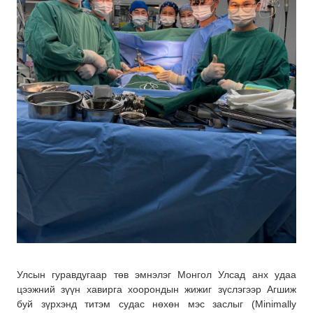
Улсын гуравдугаар төв эмнэлэг Монгол Улсад анх удаа
цээжний зүүн хавирга хоорондын жижиг зүслэгээр Агшиж
буй зүрхэнд титэм судас нөхөн мэс заслыг (Minimally