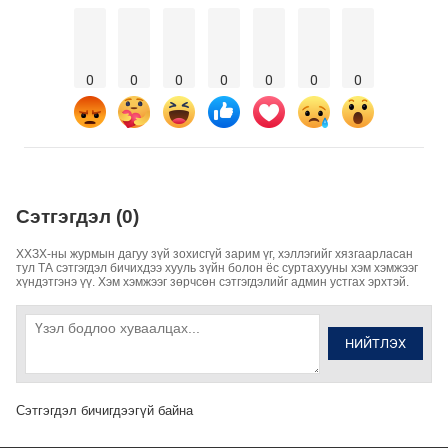
0
0
0
0
0
0
0
Сэтгэгдэл (0)
ХХЗХ-ны журмын дагуу зүй зохисгүй зарим үг, хэллэгийг хязгаарласан
тул ТА сэтгэгдэл бичихдээ хууль зүйн болон ёс суртахууны хэм хэмжээг
хүндэтгэнэ үү. Хэм хэмжээг зөрчсөн сэтгэгдэлийг админ устгах эрхтэй.
НИЙТЛЭХ
Сэтгэгдэл бичигдээгүй байна