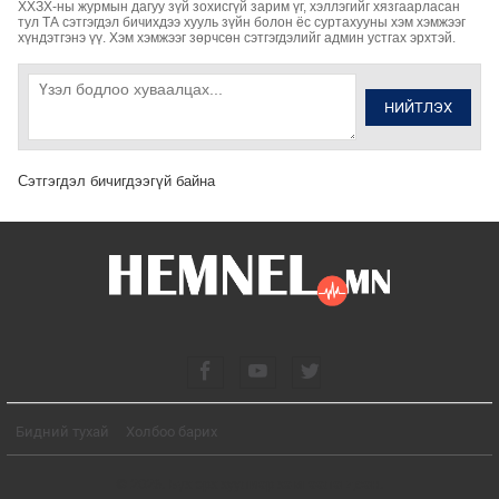
ХХЗХ-ны журмын дагуу зүй зохисгүй зарим үг, хэллэгийг хязгаарласан
тул ТА сэтгэгдэл бичихдээ хууль зүйн болон ёс суртахууны хэм хэмжээг
хүндэтгэнэ үү. Хэм хэмжээг зөрчсөн сэтгэгдэлийг админ устгах эрхтэй.
НИЙТЛЭХ
Сэтгэгдэл бичигдээгүй байна
Бидний тухай
Холбоо барих
© 2026. Бүх эрх хуулиар хамгаалагдсан.