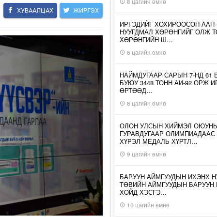
8 цагийн өмнө
ХУВААЛЦАХ
ЖИРГЭХ
ИРГЭДИЙГ ХОХИРООСОН ААН
НУУГДМАЛ ХӨРӨНГИЙГ ОЛЖ Т
ХӨРӨНГИЙН Ш…
8 цагийн өмнө
НАЙМДУГААР САРЫН 7-НД 61 
БУЮУ 3448 ТОНН АИ-92 ОРЖ 
ӨРТӨӨД…
8 цагийн өмнө
ОЛОН УЛСЫН ХИЙМЭЛ ОЮУН
ГУРАВДУГААР ОЛИМПИАДААС
ХҮРЭЛ МЕДАЛЬ ХҮРТЛ…
9 цагийн өмнө
БАРУУН АЙМГУУДЫН ИХЭНХ Н
ТӨВИЙН АЙМГУУДЫН БАРУУН
ХОЙД ХЭСГЭ…
10 цагийн өмнө