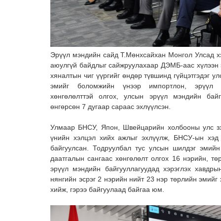
Эрүүл мэндийн сайд Т.Мөнхсайхан Монгол Улсад хэ
аюулгүй байдлыг сайжруулахаар ДЭМБ-аас хүлээн 
хяналтын чиг үүргийг өндөр түвшинд гүйцэтгэдэг ул
эмийг боломжийн үнээр импортлон, эрүүл 
хөнгөлөлттэй олгох, улсын эрүүл мэндийн байг
өнгөрсөн 7 дугаар сараас эхлүүлсэн.
Улмаар БНСУ, Япон, Швейцарийн холбооны улс зэ
үнийн хэлцэл хийх ажлыг эхлүүлж, БНСУ-ын хэд 
байгуулсан. Тодруулбал тус улсын шилдэг эмийн
даатгалын сангаас хөнгөлөлт олгох 16 нэрийн, тө
эрүүл мэндийн байгууллагуудад хэрэглэх хавдры
нянгийн эсрэг 2 нэрийн нийт 23 нэр төрлийн эмийг
хийж, гэрээ байгуулаад байгаа юм.