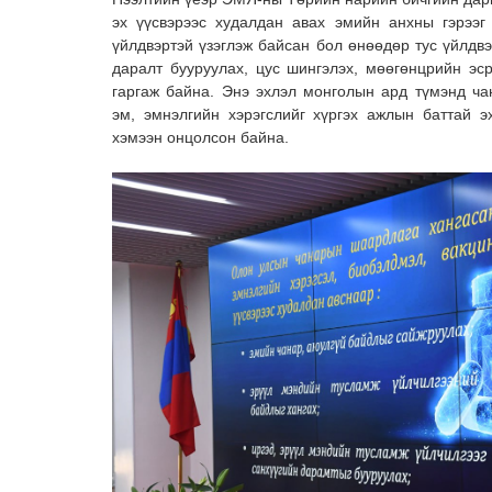
эх үүсвэрээс худалдан авах эмийн анхны гэрээ
үйлдвэртэй үзэглэж байсан бол өнөөдөр тус үйлдв
даралт бууруулах, цус шингэлэх, мөөгөнцрийн эс
гаргаж байна. Энэ эхлэл монголын ард түмэнд ча
эм, эмнэлгийн хэрэгслийг хүргэх ажлын баттай 
хэмээн онцолсон байна.