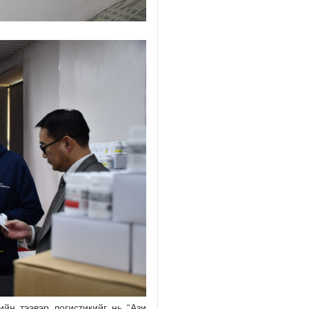
йн тээвэр логистикийг нь “Ази