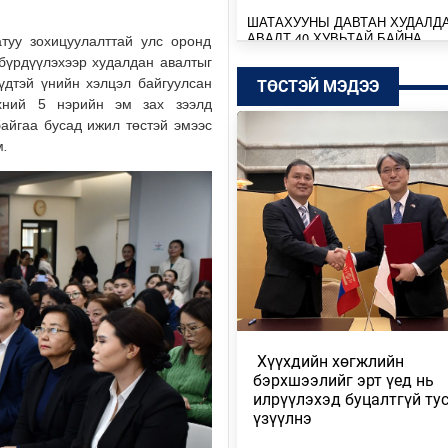
ШАТАХУУНЫ ДАВТАН ХУДАЛД
АВАЛТ 40 ХУВЬТАЙ БАЙНА
уу зохицуулалттай улс оронд
 бүрдүүлэхээр худалдан авалтыг
Өчигдөр
үдтэй үнийн хэлцэл байгуулсан
ТӨСТЭЙ МЭДЭЭ
хний 5 нэрийн эм зах зээлд
SENZU+S1MPLE НИЙЛЭЭД 396
байгаа бусад ижил төстэй эмээс
ДОЛЛАРЫН ҮНЭ ХҮРЭВ
м
.
Өчигдөр
БАТБААТАРЫН ХУЛАН ЖЮҮ Ж
ДЭЛХИЙН АВАРГА БОЛЖ, ТҮҮХ
БҮТЭЭЛЭЭ
Өчигдөр
ТӨСВИЙН БАЙНГЫН ХОРОО 67
АСУУДАЛ ХЭЛЭЛЦЭЖ, НИЙСЛ
ТӨСВИЙН ТАЛААРХ …
​ Хүүхдийн хөгжлийн
Өчигдөр
бэрхшээлийг эрт үед нь
илрүүлэхэд буцалтгүй ту
МОНГОЛБАНК КОЙН ИНВЕСТ
үзүүлнэ
КОМПАНИТАЙ ДУРСГАЛЫН З
ШИНЭ ТӨСЛҮҮД ХЭРЭГЖ…