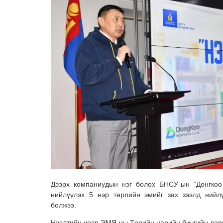
Дээрх компаниудын нэг болох БНСУ-ын “Донгкоо
нийлүүлэх 5 нэр төрлийн эмийг зах зээлд нийл
болжээ.
Нээлтийн үеэр ЭМЯ-ны Төрийн нарийн бичгийн дар