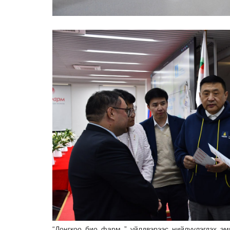
“Донгкоо био фарм ” үйлдвэрээс нийлүүлэгдэх эми