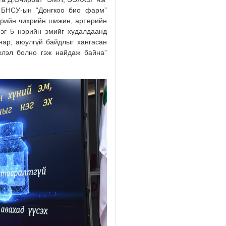
г БНСУ-ын “Донгкоо био фарм”
2026/08/05
эрийн чихрийн шижин, артерийн
рэг 5 нэрийн эмийг худалдаанд
нар, аюулгүй байдлыг хангасан
эхлэл болно гэж найдаж байна”