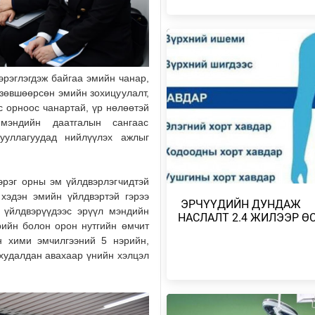
Өчигдөр
МИАТ ТӨХК БОИНГ КОМПАНИТ
ХАМТЫН АЖИЛЛАГААГАА
ӨРГӨЖҮҮЛНЭ
рэглэгдэж байгаа эмийн чанар,
Өчигдөр
зөвшөөрсөн эмийн зохицуулалт,
с орноос чанартай, үр нөлөөтэй
МОНГОЛ-АЛТАЙ, ХӨВСГӨЛИЙН
мэндийн даатгалын сангаас
УУЛАРХАГ НУТАГ, УВС НУУРЫ
ууллагуудад нийлүүлэх ажлыг
ХОТГОР, ИДЭР, ТЭС,…
Өчигдөр
рэг орны эм үйлдвэрлэгчидтэй
МОНГОЛ-АЛТАЙ, ХӨВСГӨЛИЙН
хэдэн эмийн үйлдвэртэй гэрээ
​ ЭРЧҮҮДИЙН ДУНДАЖ
УУЛАРХАГ НУТАГ, ДОРНОД-
 үйлдвэрүүдээс эрүүл мэндийн
ДАРЬГАНГЫН ТАЛ НУТГААР…
НАСЛАЛТ 2.4 ЖИЛЭЭР Ө
рийн болон орон нутгийн өмчит
2026/08/06
н хими эмчилгээний 5 нэрийн,
 худалдан авахаар үнийн хэлцэл
УИХ-ЫН ДАРГА С.БЯМБАЦОГТ 
АЗИЙН ЭРЭГТЭЙЧҮҮДИЙН
ВОЛЕЙБОЛЫН АВАРГА Ш…
2026/08/05