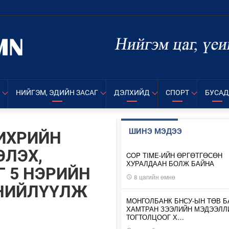
НИЙГЭМ, ЭДИЙН ЗАСАГ
ДЭЛХИЙД
СПОРТ
БУСАД
ШИНЭ МЭДЭЭ
ЧИХРИЙН
ЭЛЭХ,
COP TIME-ИЙН ӨРГӨТГӨСӨН
ХУРАЛДААН БОЛЖ БАЙНА
 5 НЭРИЙН
8 цагийн өмнө
 НИЙЛҮҮЛЖ
МОНГОЛБАНК БНСУ-ЫН ТӨВ Б
ХАМТРАН ЗЭЭЛИЙН МЭДЭЭЛЛ
ТОГТОЛЦООГ Х…