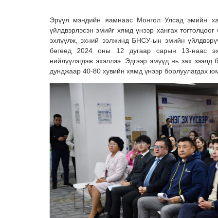
Эрүүл мэндийн яамнаас Монгол Улсад эмийн хат
үйлдвэрлэсэн эмийг хямд үнээр хангах тогтолцоог
эхлүүлж, эхний ээлжинд БНСУ-ын эмийн үйлдвэрү
бөгөөд 2024 оны 12 дугаар сарын 13-наас э
нийлүүлэгдэж эхэллээ. Эдгээр эмүүд нь зах зээлд 
дунджаар 40-80 хувийн хямд үнээр борлуулагдах ю