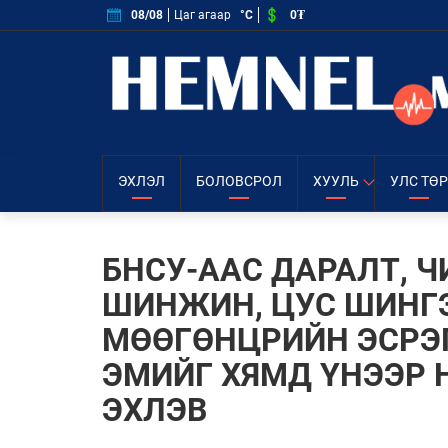
0₮
08/08
Цаг агаар
°C
ЭХЛЭЛ
БОЛОВСРОЛ
ХУУЛЬ
УЛС ТӨР
БНСУ-ААС ДАРАЛТ, 
ШИНЖИН, ЦУС ШИНГ
МӨӨГӨНЦРИЙН ЭСРЭГ
ЭМИЙГ ХЯМД ҮНЭЭР
ЭХЛЭВ