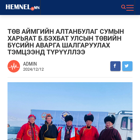
ТӨВ АЙМГИЙН АЛТАНБУЛАГ СУМЫН
ХАРЬЯАТ Б.БЭХБАТ УЛСЫН ТӨВИЙН
БҮСИЙН АВАРГА ШАЛГАРУУЛАХ
ТЭМЦЭЭНД ТҮРҮҮЛЛЭЭ
ADMIN
2024/12/12