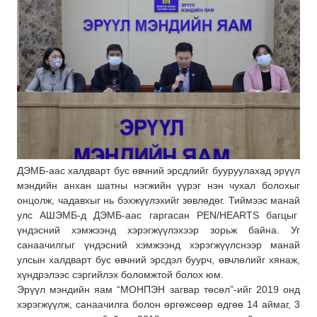
ДЭМБ-аас халдварт бус өвчний эрсдлийг бууруулахад эрүүл
мэндийн анхан шатны нэгжийн үүрэг нэн чухал болохыг
онцолж, чадавхыг нь бэхжүүлэхийг зөвлөдөг. Тиймээс манай
улс АШЭМБ-д ДЭМБ-аас гаргасан PEN/HEARTS багцыг
үндэсний хэмжээнд хэрэгжүүлэхээр зорьж байна. Уг
санаачилгыг үндэсний хэмжээнд хэрэгжүүлснээр манай
улсын халдварт бус өвчний эрсдэл буурч, өвчлөлийг хянаж,
хүндрэлээс сэргийлэх боломжтой болох юм.
Эрүүл мэндийн яам “МОНПЭН загвар төсөл”-ийг 2019 онд
хэрэгжүүлж, санаачилга болон өргөжсөөр өдгөө 14 аймаг, 3