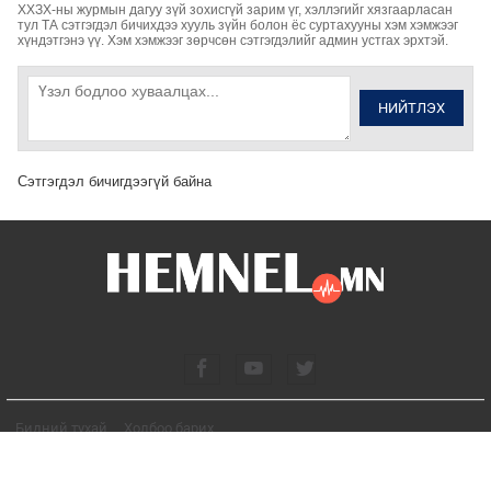
ХХЗХ-ны журмын дагуу зүй зохисгүй зарим үг, хэллэгийг хязгаарласан
тул ТА сэтгэгдэл бичихдээ хууль зүйн болон ёс суртахууны хэм хэмжээг
хүндэтгэнэ үү. Хэм хэмжээг зөрчсөн сэтгэгдэлийг админ устгах эрхтэй.
НИЙТЛЭХ
Сэтгэгдэл бичигдээгүй байна
Бидний тухай
Холбоо барих
© 2026. Бүх эрх хуулиар хамгаалагдсан.