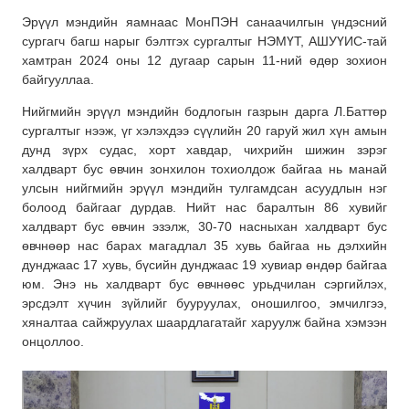
Эрүүл мэндийн яамнаас МонПЭН санаачилгын үндэсний
сургагч багш нарыг бэлтгэх сургалтыг НЭМҮТ, АШУҮИС-тай
хамтран 2024 оны 12 дугаар сарын 11-ний өдөр зохион
байгууллаа.
Нийгмийн эрүүл мэндийн бодлогын газрын дарга Л.Баттөр
сургалтыг нээж, үг хэлэхдээ сүүлийн 20 гаруй жил хүн амын
дунд зүрх судас, хорт хавдар, чихрийн шижин зэрэг
халдварт бус өвчин зонхилон тохиолдож байгаа нь манай
улсын нийгмийн эрүүл мэндийн тулгамдсан асуудлын нэг
болоод байгааг дурдав. Нийт нас баралтын 86 хувийг
халдварт бус өвчин эзэлж, 30-70 насныхан халдварт бус
өвчнөөр нас барах магадлал 35 хувь байгаа нь дэлхийн
дунджаас 17 хувь, бүсийн дунджаас 19 хувиар өндөр байгаа
юм. Энэ нь халдварт бус өвчнөөс урьдчилан сэргийлэх,
эрсдэлт хүчин зүйлийг бууруулах, оношилгоо, эмчилгээ,
хяналтаа сайжруулах шаардлагатайг харуулж байна хэмээн
онцоллоо.