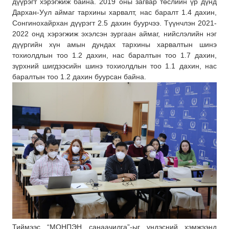
дүүрэгт хэрэгжиж байна. 2019 оны загвар төслийн үр дүнд
Дархан-Уул аймаг тархины харвалт, нас баралт 1.4 дахин,
Сонгинохайрхан дүүрэгт 2.5 дахин буурчээ. Түүнчлэн 2021-
2022 онд хэрэгжиж эхэлсэн зургаан аймаг, нийслэлийн нэг
дүүргийн хүн амын дундах тархины харвалтын шинэ
тохиолдлын тоо 1.2 дахин, нас баралтын тоо 1.7 дахин,
зүрхний шигдээсийн шинэ тохиолдлын тоо 1.1 дахин, нас
баралтын тоо 1.2 дахин буурсан байна.
Тиймээс “МОНПЭН санаачилга”-ыг үндэсний хэмжээнд