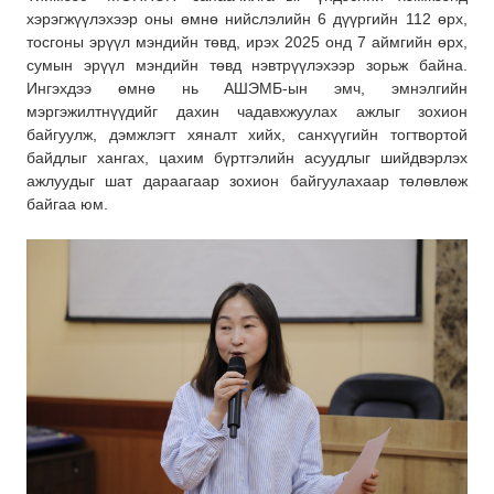
хэрэгжүүлэхээр оны өмнө нийслэлийн 6 дүүргийн 112 өрх,
тосгоны эрүүл мэндийн төвд, ирэх 2025 онд 7 аймгийн өрх,
сумын эрүүл мэндийн төвд нэвтрүүлэхээр зорьж байна.
Ингэхдээ өмнө нь АШЭМБ-ын эмч, эмнэлгийн
мэргэжилтнүүдийг дахин чадавхжуулах ажлыг зохион
байгуулж, дэмжлэгт хяналт хийх, санхүүгийн тогтвортой
байдлыг хангах, цахим бүртгэлийн асуудлыг шийдвэрлэх
ажлуудыг шат дараагаар зохион байгуулахаар төлөвлөж
байгаа юм.