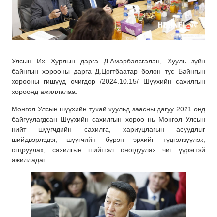
Улсын Их Хурлын дарга Д.Амарбаясгалан, Хууль зүйн
байнгын хорооны дарга Д.Цогтбаатар болон тус Байнгын
хорооны гишүүд өчигдөр /2024.10.15/ Шүүхийн сахилгын
хороонд ажиллалаа.
Монгол Улсын шүүхийн тухай хуульд заасны дагуу 2021 онд
байгуулагдсан Шүүхийн сахилгын хороо нь Монгол Улсын
нийт шүүгчдийн сахилга, хариуцлагын асуудлыг
шийдвэрлэдэг, шүүгчийн бүрэн эрхийг түдгэлзүүлэх,
огцруулах, сахилгын шийтгэл оногдуулах чиг үүрэгтэй
ажилладаг.