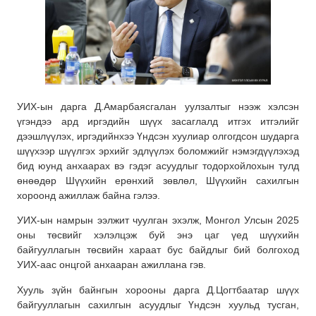
УИХ-ын дарга Д.Амарбаясгалан уулзалтыг нээж хэлсэн
үгэндээ ард иргэдийн шүүх засаглалд итгэх итгэлийг
дээшлүүлэх, иргэдийнхээ Үндсэн хуулиар олгогдсон шударга
шүүхээр шүүлгэх эрхийг эдлүүлэх боломжийг нэмэгдүүлэхэд
бид юунд анхаарах вэ гэдэг асуудлыг тодорхойлохын тулд
өнөөдөр Шүүхийн ерөнхий зөвлөл, Шүүхийн сахилгын
хороонд ажиллаж байна гэлээ.
УИХ-ын намрын ээлжит чуулган эхэлж, Монгол Улсын 2025
оны төсвийг хэлэлцэж буй энэ цаг үед шүүхийн
байгууллагын төсвийн хараат бус байдлыг бий болгоход
УИХ-аас онцгой анхааран ажиллана гэв.
Хууль зүйн байнгын хорооны дарга Д.Цогтбаатар шүүх
байгууллагын сахилгын асуудлыг Үндсэн хуульд тусган,