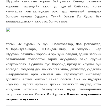
Шүүхийн сахилгын хороог байгуулсан бөгөөд сахилгын
хорооны гишүүдийн ажил үр дүнтэй байснаар иргэн
хуулиараа хамгаалагдсан эрх, эрх чөлөөтэй амьдрах
боломж нөхцөл бүрдэнэ. Үүнийг Улсын Их Хурал бүх
талаараа дэмжин ажиллах болно гэлээ.
Улсын Их Хурлын гишүүн Л.Мөнхбаатар, Дав.Цогтбаатар,
М.Нарантуяа-Нара, Ц.Сандаг-Очир, Х.Тэмүүжин нар
Шүүхийн сахилгын хорооны эрх зүйн байдал, эдийн засгийн
баталгаатай холбоотой зарим асуудлаар байр сууриа
илэрхийллээ. Түүнчлэн тус Хороонд иргэдээс ирүүлж буй
өргөдөл, гомдолд дүн шинжилгээ хийж, дүгнэлтэд үндэслэн
шаардлагатай арга хэмжээг авч хэрэгжүүлэх чиглэлээр
дорвитой алхам хийхийг санал болгов. Энэ нь шударга
шүүхээр шүүлгэх иргэний эрхийн хэрэгжилт, шүүхэд итгэх
иргэдийн итгэлийг бэхжүүлэхтэй шууд хамааралтайг
онцоллоо хэмээн
Улсын Их Хурлын Хэвлэл мэдээллийн
газраас мэдээллээ.