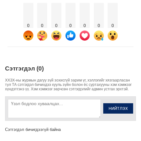
0
0
0
0
0
0
0
Сэтгэгдэл (0)
ХХЗХ-ны журмын дагуу зүй зохисгүй зарим үг, хэллэгийг хязгаарласан
тул ТА сэтгэгдэл бичихдээ хууль зүйн болон ёс суртахууны хэм хэмжээг
хүндэтгэнэ үү. Хэм хэмжээг зөрчсөн сэтгэгдэлийг админ устгах эрхтэй.
НИЙТЛЭХ
Сэтгэгдэл бичигдээгүй байна