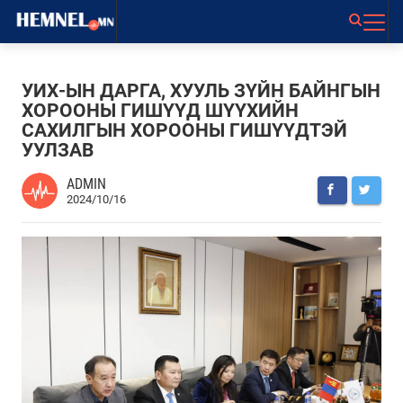
УИХ-ЫН ДАРГА, ХУУЛЬ ЗҮЙН БАЙНГЫН
ХОРООНЫ ГИШҮҮД ШҮҮХИЙН
САХИЛГЫН ХОРООНЫ ГИШҮҮДТЭЙ
УУЛЗАВ
ADMIN
2024/10/16