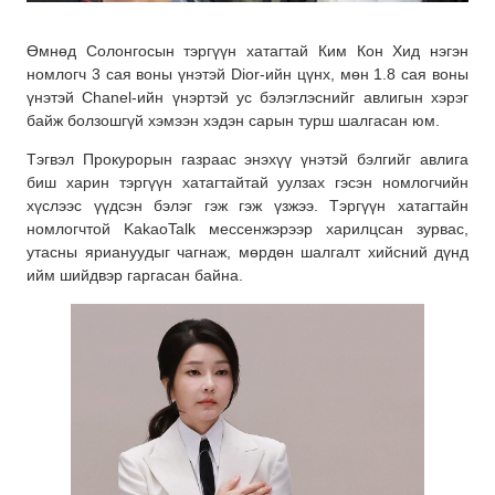
Өмнөд Солонгосын тэргүүн хатагтай Ким Кон Хид нэгэн
номлогч 3 сая воны үнэтэй Dior-ийн цүнх, мөн 1.8 сая воны
үнэтэй Chanel-ийн үнэртэй ус бэлэглэснийг авлигын хэрэг
байж болзошгүй хэмээн хэдэн сарын турш шалгасан юм.
Тэгвэл Прокурорын газраас энэхүү үнэтэй бэлгийг авлига
биш харин тэргүүн хатагтайтай уулзах гэсэн номлогчийн
хүслээс үүдсэн бэлэг гэж гэж үзжээ. Тэргүүн хатагтайн
номлогчтой KakaoTalk мессенжэрээр харилцсан зурвас,
утасны яриануудыг чагнаж, мөрдөн шалгалт хийсний дүнд
ийм шийдвэр гаргасан байна.