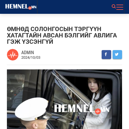
ӨМНӨД СОЛОНГОСЫН ТЭРГҮҮН
ХАТАГТАЙН АВСАН БЭЛГИЙГ АВЛИГА
ГЭЖ ҮЗСЭНГҮЙ
ADMIN
2024/10/03