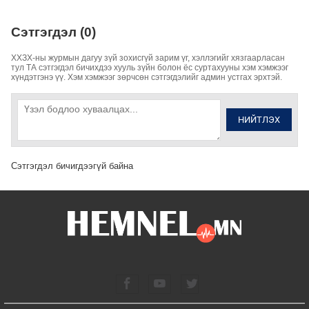
Сэтгэгдэл (0)
ХХЗХ-ны журмын дагуу зүй зохисгүй зарим үг, хэллэгийг хязгаарласан
тул ТА сэтгэгдэл бичихдээ хууль зүйн болон ёс суртахууны хэм хэмжээг
хүндэтгэнэ үү. Хэм хэмжээг зөрчсөн сэтгэгдэлийг админ устгах эрхтэй.
НИЙТЛЭХ
Сэтгэгдэл бичигдээгүй байна