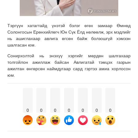
Тэргүүн хатагтайд үнэтэй бэлэг өгөх замаар Өмнөд
Солонгосын Ерөнхийлөгч Юн Сүк Ёлд нөлөөлж, эрх мэдлийг
нь ашиглахаар авлига өгсөн байж болзошгүй хэмээн
шалгасан юм.
Сонирхолтой нь энэхүү хэргийг мөрдөн шалгахаар
толгойлон ажиллаж байсан Авлигатай тэмцэх газрын
ажилтан өнгөрсөн наймдугаар сард гэртээ амиа хорлосон
юм.
0
0
0
0
0
0
0