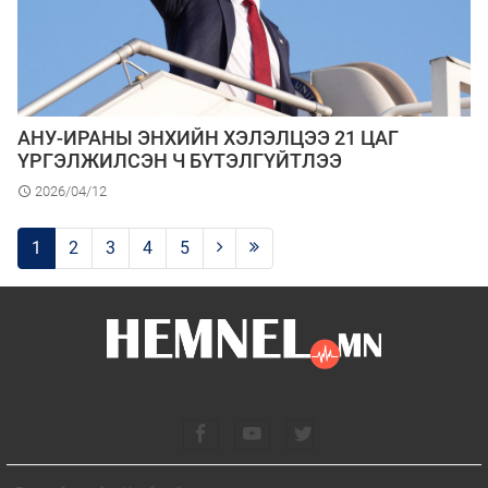
АНУ-ИРАНЫ ЭНХИЙН ХЭЛЭЛЦЭЭ 21 ЦАГ
ҮРГЭЛЖИЛСЭН Ч БҮТЭЛГҮЙТЛЭЭ
2026/04/12
1
2
3
4
5