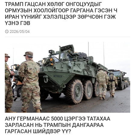
ТРАМП ГАЦСАН ХӨЛӨГ ОНГОЦУУДЫГ
ОРМУЗЫН ХООЛОЙГООР ГАРГАНА ГЭСЭН Ч
ИРАН ҮҮНИЙГ ХЭЛЭЛЦЭЭР ЗӨРЧСӨН ГЭЖ
ҮЗНЭ ГЭВ
2026/05/04
АНУ ГЕРМАНААС 5000 ЦЭРГЭЭ ТАТАХАА
ЗАРЛАСАН НЬ ТРАМПЫН ДАНГААРАА
ГАРГАСАН ШИЙДВЭР ҮҮ?