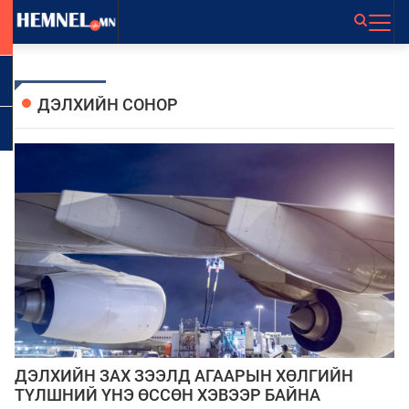
ДЭЛХИЙН СОНОР
ДЭЛХИЙН ЗАХ ЗЭЭЛД АГААРЫН ХӨЛГИЙН
ТҮЛШНИЙ ҮНЭ ӨССӨН ХЭВЭЭР БАЙНА