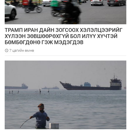
ТРАМП ИРАН ДАЙН ЗОГСООХ ХЭЛЭЛЦЭЭРИЙГ
ХҮЛЭЭН ЗӨВШӨӨРӨХГҮЙ БОЛ ИЛҮҮ ХҮЧТЭЙ
БӨМБӨГДӨНӨ ГЭЖ МЭДЭГДЭВ
7 цагийн өмнө