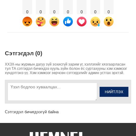
0
0
0
0
0
0
0
Сэтгэгдэл (0)
ХХЗХ-ны журмын дагуу зүй зохисгүй зарим үг, хэллэгийг хязгаарласан
тул ТА сэтгэгдэл бичихдээ хууль зүйн болон ёс суртахууны хэм хэмжээг
хүндэтгэнэ үү. Хэм хэмжээг зөрчсөн сэтгэгдэлийг админ устгах эрхтэй.
НИЙТЛЭХ
Сэтгэгдэл бичигдээгүй байна