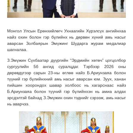
Монгол Улсын Ерөнхийлөгч Ухнаагийн Хүрэлсүх ангийнхаа
найз охин болон гэр бүлийнх нь дөрвөн хүний амь насыг
аварсан Золбаярын Эмүжинг Шударга журам медалиар
шагналаа.
З.Эмүжин Сүхбаатар дүүргийн “Эрдмийн хөтөч” цогцолбор
сургуулийн 5б ангид суралцдаг. Тэрбээр 2026 оны
дөрөвдүгээр сарын 23-ны өглөө найз Б.Ариунзаяа болон
түүний гэр бүлийнхний амь насыг аварсан юм. Зуух, ханан
пийшин хоорондох шавар холбоос нь хагарснаас найз
Б.Ариунзаяа болон түүний гэр бүлийнхэн нь амиа алдах
эрсдэлтэй байхад З.Эмүжин охин тэднийг сэрээж, амь насыг
нь аварчээ.