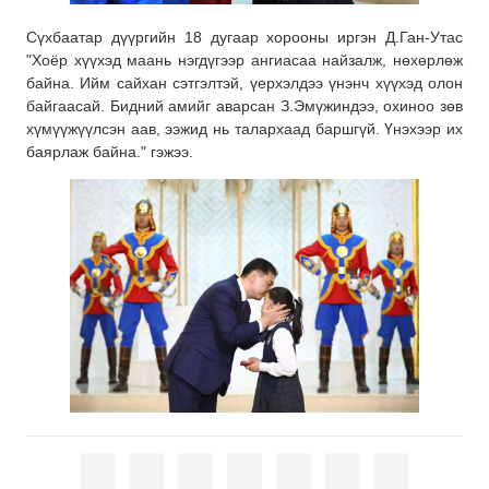
Сүхбаатар дүүргийн 18 дугаар хорооны иргэн Д.Ган-Утас
"Хоёр хүүхэд маань нэгдүгээр ангиасаа найзалж, нөхөрлөж
байна. Ийм сайхан сэтгэлтэй, үерхэлдээ үнэнч хүүхэд олон
байгаасай. Бидний амийг аварсан З.Эмүжиндээ, охиноо зөв
хүмүүжүүлсэн аав, ээжид нь талархаад баршгүй. Үнэхээр их
баярлаж байна." гэжээ.