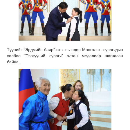
Түүнийг “Эрдмийн баяр”-ынх нь өдөр Монголын сурагчдын
холбоо “Тэргүүний сурагч” алтан медалиар шагнасан
байна.