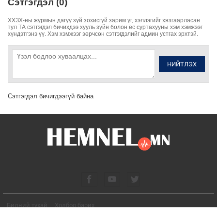
Сэтгэгдэл (0)
ХХЗХ-ны журмын дагуу зүй зохисгүй зарим үг, хэллэгийг хязгаарласан
тул ТА сэтгэгдэл бичихдээ хууль зүйн болон ёс суртахууны хэм хэмжээг
хүндэтгэнэ үү. Хэм хэмжээг зөрчсөн сэтгэгдэлийг админ устгах эрхтэй.
НИЙТЛЭХ
Сэтгэгдэл бичигдээгүй байна
Бидний тухай
Холбоо барих