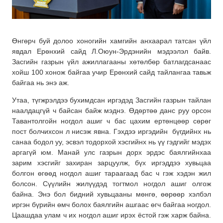
Өнгөрч буй долоо хоногийн хамгийн анхаарал татсан үйл
явдал Ерөнхий сайд Л.Оюун-Эрдэнийн мэдээлэл байв.
Засгийн газрын үйл ажиллагааны хөтөлбөр батлагдсанаас
хойш 100 хонож байгаа учир Ерөнхий сайд тайлангаа тавьж
байгаа нь энэ аж.
Утаа, түгжрэлдээ бухимдсан иргэдэд Засгийн газрын тайлан
наалдацгүй ч байсан байж мэднэ. Өдөртөө данс руу орсон
Тавантолгойн ногдол ашиг ч бас цахим ертөнцөөр сөрөг
пост болчихсон л нисэж явна. Гэхдээ иргэдийн бүгдийнх нь
санаа бодол уу, эсвэл тодорхой хэсгийнх нь үү гэдгийг мэдэх
аргагүй юм. Манай улс газрын дорх эрдэс баялгийнхаа
зарим хэсгийг захиран зарцуулж, бүх иргэддээ хувьцаа
болгон өгөөд ногдол ашиг тараагаад бас ч гэж хэдэн жил
болсон. Сүүлийн жилүүдэд тогтмол ногдол ашиг олгож
байна. Энэ бол бидний хувьцааны мөнгө, өөрөөр хэлбэл
иргэн бүрийн өмч болох баялгийн ашгаас өгч байгаа ногдол.
Цаашдаа улам ч их ногдол ашиг ирэх ёстой гэж харж байна.