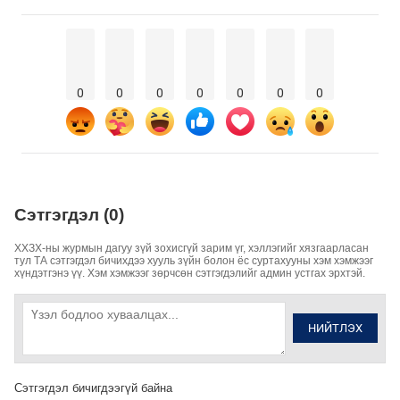
0
0
0
0
0
0
0
Сэтгэгдэл (0)
ХХЗХ-ны журмын дагуу зүй зохисгүй зарим үг, хэллэгийг хязгаарласан
тул ТА сэтгэгдэл бичихдээ хууль зүйн болон ёс суртахууны хэм хэмжээг
хүндэтгэнэ үү. Хэм хэмжээг зөрчсөн сэтгэгдэлийг админ устгах эрхтэй.
НИЙТЛЭХ
Сэтгэгдэл бичигдээгүй байна