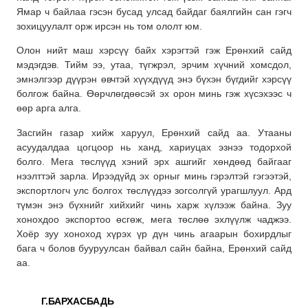
Ямар ч байлаа гэсэн бусад улсад байдаг баялгийн сан гэгч
зохицуулалт орж ирсэн нь том ололт юм.
Олон нийт маш хэрсүү байх хэрэгтэй гэж Ерөнхий сайд
мэдэгдэв. Тийм ээ, утаа, түгжрэл, эрчим хүчний хомсдол,
эмнэлгээр дүүрэн өвчтэй хүүхдүүд энэ бүхэн бүгдийг хэрсүү
болгож байна. Өөрчлөгдөөсэй эх орон минь гэж хүсэхээс ч
өөр арга алга.
Засгийн газар хийж харуул, Ерөнхий сайд аа. Утааны
асуудалдаа цогцоор нь ханд, хариуцах эзнээ тодорхой
болго. Мега төслүүд хэний эрх ашгийг хөндөөд байгааг
нээлттэй зарла. Ирээдүйд эх орныг минь гэрэлтэй гэгээтэй,
экспортлогч улс болгох төслүүдээ зогсолгүй урагшлуул. Ард
түмэн энэ бүхнийг хийхийг чинь харж хүлээж байна. Зуу
хонохдоо экспортоо өсгөж, мега төслөө эхлүүлж чаджээ.
Хоёр зуу хоноход хүрэх үр дүн чинь агаарын бохирдлыг
бага ч болов бууруулсан байвал сайн байна, Ерөнхий сайд
аа.
Г.БАРХАСБАДЬ