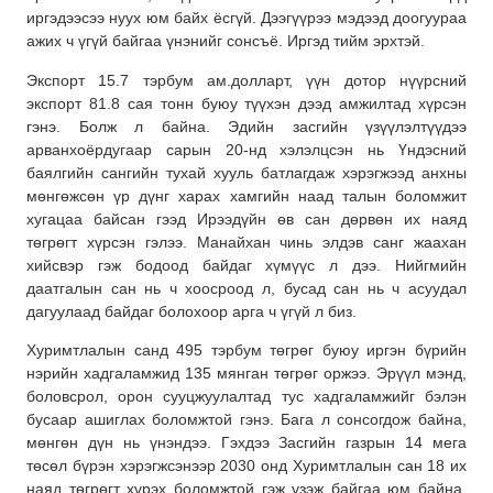
иргэдээсээ нуух юм байх ёсгүй. Дээгүүрээ мэдээд доогуураа
ажих ч үгүй байгаа үнэнийг сонсъё. Иргэд тийм эрхтэй.
Экспорт 15.7 тэрбум ам.долларт, үүн дотор нүүрсний
экспорт 81.8 сая тонн буюу түүхэн дээд амжилтад хүрсэн
гэнэ. Болж л байна. Эдийн засгийн үзүүлэлтүүдээ
арванхоёрдугаар сарын 20-нд хэлэлцсэн нь Үндэсний
баялгийн сангийн тухай хууль батлагдаж хэрэгжээд анхны
мөнгөжсөн үр дүнг харах хамгийн наад талын боломжит
хугацаа байсан гээд Ирээдүйн өв сан дөрвөн их наяд
төгрөгт хүрсэн гэлээ. Манайхан чинь элдэв санг жаахан
хийсвэр гэж бодоод байдаг хүмүүс л дээ. Нийгмийн
даатгалын сан нь ч хоосроод л, бусад сан нь ч асуудал
дагуулаад байдаг болохоор арга ч үгүй л биз.
Хуримтлалын санд 495 тэрбум төгрөг буюу иргэн бүрийн
нэрийн хадгаламжид 135 мянган төгрөг оржээ. Эрүүл мэнд,
боловсрол, орон сууцжуулалтад тус хадгаламжийг бэлэн
бусаар ашиглах боломжтой гэнэ. Бага л сонсогдож байна,
мөнгөн дүн нь үнэндээ. Гэхдээ Засгийн газрын 14 мега
төсөл бүрэн хэрэгжсэнээр 2030 онд Хуримтлалын сан 18 их
наяд төгрөгт хүрэх боломжтой гэж үзэж байгаа юм байна.