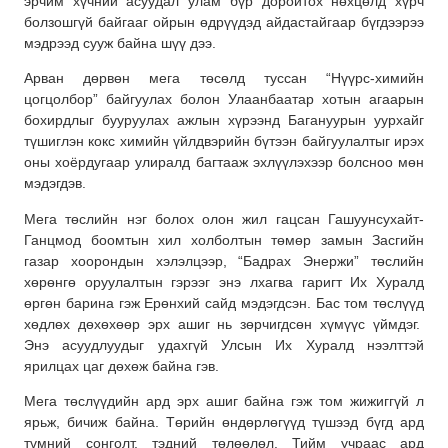
эрчим хүчний асуудал улам бүр доройтох нөхцөлд хүрч
болзошгүй байгааг ойрын өдрүүдэд айдастайгаар бүгдээрээ
мэдрээд сууж байна шүү дээ.
Арван дөрвөн мега төсөлд туссан “Нүүрс-химийн
цогцолбор” байгуулах болон Улаанбаатар хотын агаарын
бохирдлыг бууруулах ажлын хүрээнд Багануурын уурхайг
түшиглэн кокс химийн үйлдвэрийн бүтээн байгуулалтыг ирэх
оны хоёрдугаар улиралд багтааж эхлүүлэхээр болсноо мөн
мэдэгдэв.
Мега төслийн нэг болох олон жил гацсан Гашуунсухайт-
Ганцмод боомтын хил холболтын төмөр замын Засгийн
газар хоорондын хэлэлцээр, “Бадрах Энержи” төслийн
хөрөнгө оруулалтын гэрээг энэ лхагва гаригт Их Хуралд
өргөн барина гэж Ерөнхий сайд мэдэгдсэн. Бас том төслүүд
хөдлөх дөхөхөөр эрх ашиг нь зөрчигдсөн хүмүүс үймдэг.
Энэ асуудлуудыг удахгүй Улсын Их Хуралд нээлттэй
ярилцах цаг дөхөж байна гэв.
Мега төслүүдийн ард эрх ашиг байна гэж том жижиггүй л
ярьж, бичиж байна. Төрийн өндөрлөгүүд түшээд бүгд ард
түмний сонголт, тэдний төлөөлөл. Тийм учраас ард