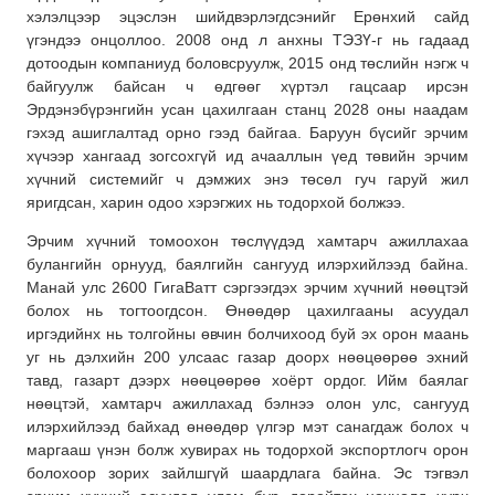
хэлэлцээр эцэслэн шийдвэрлэгдсэнийг Ерөнхий сайд
үгэндээ онцоллоо. 2008 онд л анхны ТЭЗҮ-г нь гадаад
дотоодын компаниуд боловсруулж, 2015 онд төслийн нэгж ч
байгуулж байсан ч өдгөөг хүртэл гацсаар ирсэн
Эрдэнэбүрэнгийн усан цахилгаан станц 2028 оны наадам
гэхэд ашиглалтад орно гээд байгаа. Баруун бүсийг эрчим
хүчээр хангаад зогсохгүй ид ачааллын үед төвийн эрчим
хүчний системийг ч дэмжих энэ төсөл гуч гаруй жил
яригдсан, харин одоо хэрэгжих нь тодорхой болжээ.
Эрчим хүчний томоохон төслүүдэд хамтарч ажиллахаа
булангийн орнууд, баялгийн сангууд илэрхийлээд байна.
Манай улс 2600 ГигаВатт сэргээгдэх эрчим хүчний нөөцтэй
болох нь тогтоогдсон. Өнөөдөр цахилгааны асуудал
иргэдийнх нь толгойны өвчин болчихоод буй эх орон маань
уг нь дэлхийн 200 улсаас газар доорх нөөцөөрөө эхний
тавд, газарт дээрх нөөцөөрөө хоёрт ордог. Ийм баялаг
нөөцтэй, хамтарч ажиллахад бэлнээ олон улс, сангууд
илэрхийлээд байхад өнөөдөр үлгэр мэт санагдаж болох ч
маргааш үнэн болж хувирах нь тодорхой экспортлогч орон
болохоор зорих зайлшгүй шаардлага байна. Эс тэгвэл