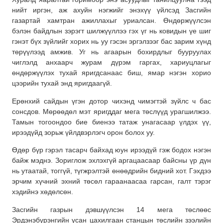
нийт иргэн, аж ахуйн нэгжийг энэхүү үйлсэд Засгийн
газартай хамтран ажиллахыг уриалсан. Өндөржүүлсэн
бэлэн байдлын зэрэгт шилжүүллээ гэх үг нь ковидын үе шиг
гэнэт бүх зүйлийг хорих нь уу гэсэн эргэлзээг бас зарим хүнд
төрүүлээд амжив. Уг нь агаарын бохирдлыг бууруулах
чиглэлд анхаарч журам дүрэм гаргах, хариуцлагыг
өндөржүүлэх тухай яригдсанаас биш, ямар нэгэн хорио
цээрийн тухай энд яригдаагүй.
Ерөнхий сайдын үгэн дотор чихэнд чимэгтэй зүйлс ч бас
сонсдов. Мөрөөдөл мэт яригддаг мега төслүүд урагшилжээ.
Тамын тогоондоо бие биенээ татаж унагасаар үлдэх үү,
ирээдүйд зорьж үйлдвэрлэгч орон болох уу.
Өдөр бүр гэрэл тасарч байхад юун ирээдүй гэж бодох нэгэн
байж мэднэ. Зориглож эхлэхгүй аргацаасаар байсны үр дүн
нь утаатай, тоггүй, түгжрэлтэй өнөөдрийн бидний хот. Гэхдээ
эрчим хүчний эхний төсөл гараанаасаа гарсан, галт тэрэг
хэдийнэ хөдөлсөн.
Засгийн газрын дэвшүүлсэн 14 мега төслөөс
Эрдэнэбүрэнгийн усан цахилгаан станцын төслийн зээлийн