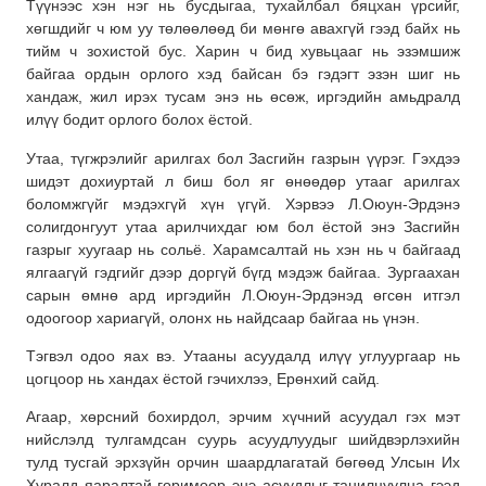
Түүнээс хэн нэг нь бусдыгаа, тухайлбал бяцхан үрсийг,
хөгшдийг ч юм уу төлөөлөөд би мөнгө авахгүй гээд байх нь
тийм ч зохистой бус. Харин ч бид хувьцааг нь эзэмшиж
байгаа ордын орлого хэд байсан бэ гэдэгт эзэн шиг нь
хандаж, жил ирэх тусам энэ нь өсөж, иргэдийн амьдралд
илүү бодит орлого болох ёстой.
Утаа, түгжрэлийг арилгах бол Засгийн газрын үүрэг. Гэхдээ
шидэт дохиуртай л биш бол яг өнөөдөр утааг арилгах
боломжгүйг мэдэхгүй хүн үгүй. Хэрвээ Л.Оюун-Эрдэнэ
солигдонгуут утаа арилчихдаг юм бол ёстой энэ Засгийн
газрыг хуугаар нь сольё. Харамсалтай нь хэн нь ч байгаад
ялгаагүй гэдгийг дээр доргүй бүгд мэдэж байгаа. Зургаахан
сарын өмнө ард иргэдийн Л.Оюун-Эрдэнэд өгсөн итгэл
одоогоор хариагүй, олонх нь найдсаар байгаа нь үнэн.
Тэгвэл одоо яах вэ. Утааны асуудалд илүү углуургаар нь
цогцоор нь хандах ёстой гэчихлээ, Ерөнхий сайд.
Агаар, хөрсний бохирдол, эрчим хүчний асуудал гэх мэт
нийслэлд тулгамдсан суурь асуудлуудыг шийдвэрлэхийн
тулд тусгай эрхзүйн орчин шаардлагатай бөгөөд Улсын Их
Хуралд яаралтай горимоор энэ асуудлыг танилцуулна гээд