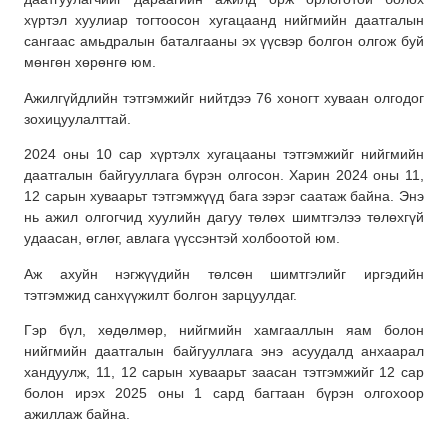
хүртэл хуулиар тогтоосон хугацаанд нийгмийн даатгалын
сангаас амьдралын баталгааны эх үүсвэр болгон олгож буй
мөнгөн хөрөнгө юм.
Ажилгүйдлийн тэтгэмжийг нийтдээ 76 хоногт хуваан олгодог
зохицуулалттай.
2024 оны 10 сар хүртэлх хугацааны тэтгэмжийг нийгмийн
даатгалын байгууллага бүрэн олгосон. Харин 2024 оны 11,
12 сарын хуваарьт тэтгэмжүүд бага зэрэг саатаж байна. Энэ
нь ажил олгогчид хуулийн дагуу төлөх шимтгэлээ төлөхгүй
удаасан, өглөг, авлага үүссэнтэй холбоотой юм.
Аж ахуйн нэгжүүдийн төлсөн шимтгэлийг иргэдийн
тэтгэмжид санхүүжилт болгон зарцуулдаг.
Гэр бүл, хөдөлмөр, нийгмийн хамгааллын яам болон
нийгмийн даатгалын байгууллага энэ асуудалд анхаарал
хандуулж, 11, 12 сарын хуваарьт заасан тэтгэмжийг 12 сар
болон ирэх 2025 оны 1 сард багтаан бүрэн олгохоор
ажиллаж байна.