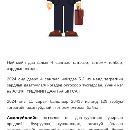
Нийгмийн даатгалын 4 сангаас тэтгэвэр, тэтгэмж төлбөр,
зардлыг олгодог.
2024 онд дээрх 4 сангаас нийтдээ 5.2 их наяд төгрөгийн
зардлыг даатгуулагч иргэдэд олгохоор тусгагдсан. Үүний нэг
нь АЖИЛГҮЙДЛИЙН ДААТГАЛЫН САН.
2024 оны 11 сарын байдлаар 28433 иргэнд 129 тэрбум
төгрөгийн ажилгүйдлийн тэтгэмж олгосон байна.
Ажилгүйдлийн тэтгэмж
нь даатгуулагчид учирсан
эрсдлийг бууруулах, хуваарлцах, ажилгүй болсон
даатгуулагчийг дараагийн ажилд орж орлоготой болох