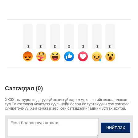
0
0
0
0
0
0
0
Сэтгэгдэл (0)
ХХЗХ-ны журмын дагуу зүй зохисгүй зарим үг, хэллэгийг хязгаарласан
тул ТА сэтгэгдэл бичихдээ хууль зүйн болон ёс суртахууны хэм хэмжээг
хүндэтгэнэ үү. Хэм хэмжээг зөрчсөн сэтгэгдэлийг админ устгах эрхтэй.
НИЙТЛЭХ