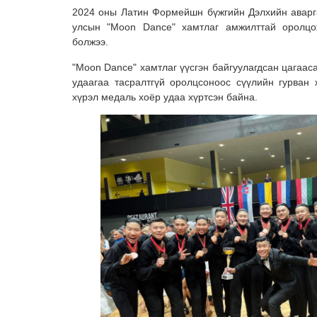
2024 оны Латин Формейшн бүжгийн Дэлхийн аварг
улсын "Moon Dance" хамтлаг амжилттай оролцо
болжээ.
"Moon Dance" хамтлаг үүсгэн байгуулагдсан цагааса
удаагаа тасралтгүй оролцсоноос сүүлийн гурван
хүрэл медаль хоёр удаа хүртсэн байна.