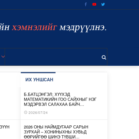
ИХ УНШСАН
Б.БАТЦЭНГЭЛ: ХҮҮХЭД
МАТЕМАТИКИЙН ГОО САЙХНЫГ НЭГ
МЭДЭРВЭЛ САЛАХАА БАЙЧ…
2026/07/24
ЗҮҮН
2026 ОНЫ НАЙМДУГААР САРЫН
ЗУРХАЙ – ХОНИНЫХНЫ ХУВЬД
ӨӨРИЙГӨӨ ШИНЭ ТҮВШИ…