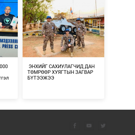
ГААНТАЙ
2026/07/23
-
ДУГААР
СГӨЛ,
 БОРОО,
1000
​ ЭНХИЙГ САХИУЛАГЧИД ДАН
ТӨМРӨӨР ХУЯГТЫН ЗАГВАР
тгэл
БҮТЭЭЖЭЭ
Н
ЭЛЧ
Н
 ҮР