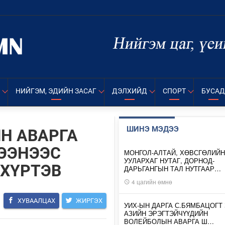
НИЙГЭМ, ЭДИЙН ЗАСАГ
ДЭЛХИЙД
СПОРТ
БУСАД
ШИНЭ МЭДЭЭ
Н АВАРГА
ЭЭНЭЭС
МОНГОЛ-АЛТАЙ, ХӨВСГӨЛИЙН
УУЛАРХАГ НУТАГ, ДОРНОД-
 ХҮРТЭВ
ДАРЬГАНГЫН ТАЛ НУТГААР…
4 цагийн өмнө
ХУВААЛЦАХ
ЖИРГЭХ
УИХ-ЫН ДАРГА С.БЯМБАЦОГТ 
АЗИЙН ЭРЭГТЭЙЧҮҮДИЙН
ВОЛЕЙБОЛЫН АВАРГА Ш…