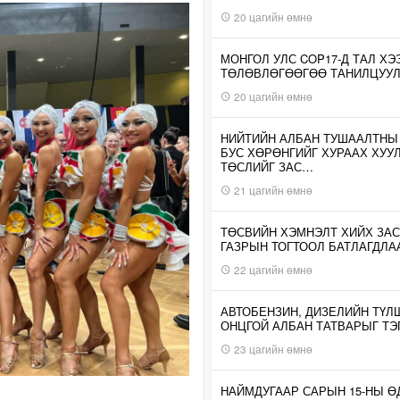
20 цагийн өмнө
МОНГОЛ УЛС COP17-Д ТАЛ ХЭ
ТӨЛӨВЛӨГӨӨГӨӨ ТАНИЛЦУУ
20 цагийн өмнө
НИЙТИЙН АЛБАН ТУШААЛТНЫ
БУС ХӨРӨНГИЙГ ХУРААХ ХУУ
ТӨСЛИЙГ ЗАС…
21 цагийн өмнө
ТӨСВИЙН ХЭМНЭЛТ ХИЙХ ЗАС
ГАЗРЫН ТОГТООЛ БАТЛАГДЛА
22 цагийн өмнө
АВТОБЕНЗИН, ДИЗЕЛИЙН ТҮЛ
ОНЦГОЙ АЛБАН ТАТВАРЫГ ТЭ
23 цагийн өмнө
НАЙМДУГААР САРЫН 15-НЫ 