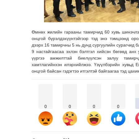
Өмнөх жилийн гарааны тамирчид 60 хувь шинэчлэг
онцгой бүрэлдэхүүнтэйгээр тэд энэ тэмцээнд ор
дээрх 16 тамирчны 5 нь дунд сургуулийн сурагчид б
9 настайгаасаа эхлэн бэлтгэл хийсэн бөгөөд анх 
үүргээ амжилттай биелүүлсэн залуу тамирч
хамтлагийнхэн илэрхийлжээ. Үзүүлбэрийн хувьд 
онцгой байсан гэдэгтээ итгэлтэй байгаагаа тэд цах
0
0
0
0