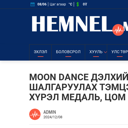
0₮
08/06
Цаг агаар
°C
ЭХЛЭЛ
БОЛОВСРОЛ
ХУУЛЬ
УЛС ТӨР
MOON DANCE ДЭЛХИЙ
ШАЛГАРУУЛАХ ТЭМЦ
ХҮРЭЛ МЕДАЛЬ, ЦОМ
ADMIN
2024/12/08