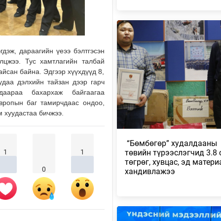
УИХ-ЫН АСУУЛГЫН ЦАГИЙГ 3 
ЗОХИОН БАЙГУУЛЖ, ГИШҮҮДИ
АСУУЛТЫГ ЕРӨН…
2026/08/04
дэж, дараагийн үеээ бэлтгэсэн
олцжээ. Тус хамтлагийн талбай
БАРУУН, ТӨВ, ГОВЬ, ЗҮҮН АЙ
айсан байна. Эдгээр хүүхдүүд 8,
НУТГИЙН ЗАРИМ ГАЗРААР ДУУ
удаа дэлхийн тайзан дээр гарч
ЦАХИЛГААНТ…
даараа бахархаж байгаагаа
2026/08/04
Европын баг тамирчдаас ондоо,
им хуудастаа бичжээ.
НАЙМДУГААР САРЫН 1,2-НД Н
ВАГОН БУЮУ 5160 ТОНН ШАТА
ОРЖ ИРЖЭ…
​ “Бөмбөгөр” худалдааны
2026/08/03
1
1
төвийн түрээслэгчид 3.8 
төгрөг, хувцас, эд матери
0
хандивлажээ
ХӨВСГӨЛ НУУРЫН ЛУСЫГ ТА
ТӨРИЙН ТАХИЛГЫН ЁСЛОЛ Б
2026/08/03
ХАНГАЙ, ХӨВСГӨЛИЙН УУЛАР