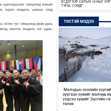
ЕСДҮГЭЭР САРЫН 12-НЫГ ХҮР
а шалгаруулах тэмцээнд манай
ТЭГШ, СОНДГ…
ж, хүрэл медаль, цомын эзэд
Өчигдөр
ТӨСТЭЙ МЭДЭЭ
ТӨВ, ГОВЬ, ЗҮҮН АЙМГУУДЫН
а эхлэн тус тэмцээнд арав дахь
ЗАРИМ ГАЗРААР ДУУ ЦАХИЛГ
 жилд мөнгөн медаль нэг удаа,
ААДАР…
Өчигдөр
НИЙТИЙН АЛБАН ТУШААЛТНЫ
БУС ХӨРӨНГИЙГ ХУРААХ ХУУ
ТӨСӨЛ БОЛОВ…
2026/08/04
ЭХ БАЙГАЛЬ, ГАЗАР ШОРОО М
ШИМИЙГ НЬ ХҮРТЭХ КОП17
2026/08/04
​ Малчдын зээлийн хүүги
зургаан хувийг малчид өө
МОНГОЛБАНК 7 ДУГААР САРД 1
үлдсэн хувийг Засгийн га
ҮНЭТ МЕТАЛЛ ХУДАЛДАН АВЧ
төлнө
2026/08/04