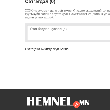
Сэтгэгдэл (0)
ХХЗХ-ны журмын дагуу зүй зохисгүй зарим үг, хэллэгийг хязг
хууль зүйн болон ёс суртахууны хэм хэмжээг хүндэтгэнэ үү. 
админ устгах эрхтэй.
Сэтгэгдэл бичигдээгүй байна