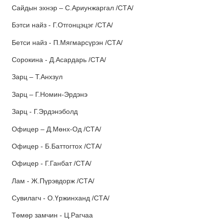
Сайдын эхнэр – С.Ариунжаргал /СТА/
Бэтси найз - Г.Отгонцэцэг /СТА/
Бетси найз - П.Мягмарсүрэн /СТА/
Сорокина - Д.Асардарь /СТА/
Зарц – Т.Анхзул
Зарц – Г.Номин-Эрдэнэ
Зарц - Г.Эрдэнэболд
Офицер – Д.Мөнх-Од /СТА/
Офицер - Б.Баттогтох /СТА/
Офицер - Г.Ганбат /СТА/
Лам - Ж.Пүрэвдорж /СТА/
Сувилагч - О.Үржинханд /СТА/
Төмөр замчин - Ц.Рагчаа