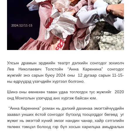
Улсын драмын эрдмийн театрт дэлхийн сонгодог зохиолч
Лев Николаевич Толстойн “Анна Каренина” сонгодог
жүжгийг энэ сарын буюу 2024 оны 12 дугаар сарын 11-15-
ны өдрүүдэд үзэгчдийн хүртээл болгоно.
Шинэ оны өмнөхөн таван удаа тоглогдох тус жүжгийг 2020
онд Монголын үзэгчдэд анх хүргэж байсан юм.
“Анна Каренина” роман нь дэлхий дахинаа эмэгтэйчүүдийн
заавал унших ёстой сонгодог бүтээлд тооцогддог бөгөөд уг
жүжиг нь эмэгтэй хүний эмзэг нандин чанар, хайр сэтгэлийн
төлөөх тэмцэл болоод гэр бүл хосын харилцаа амьдралын