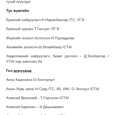
тухай өгүүлдэг.
Тус жүжгийн
Ерөнхий найруулагч-Н.Наранбаатар /ТС, УГЗ/
Ерөнхий зураач-Т.Ганхуяг /УГЗ/
Жүжгийн зохиол болгосон-Н.Пүрэвдагва
Хөгжмийн зохиолч-Ш.Өлзийбаяр /СТА/
Хөдөлгөөний найруулагч, бүжиг дэглээч – Д.Энхбаатар /
СТА/ нар ажиллах ба
Гол дүрүүдэд:
Анна Каренина-О.Хонгорзул
Анна /Хувь заяа/-Н.Сувд /ТС, ХБ, АЖ/, О.Энхтуул /СТА/
Алексей Вронский - Т.Сэргэлэн /СТА/
Алексей Каренин – И.Дашнамжил