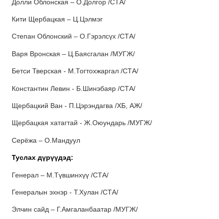
Долли Облонская – О.Долгор /СТА/
Кити Щербацкая – Ц.Цэлмэг
Степан Облонский – О.Гэрэлсүх /СТА/
Варя Вронская – Ц.Баясгалан /МУГЖ/
Бетси Тверская - М.Тогтохжаргал /СТА/
Константин Левин - Б.Шинэбаяр /СТА/
Щербацкий Ван - П.Цэрэндагва /ХБ, АЖ/
Щербацкая хатагтай - Ж.Оюундарь /МУГЖ/
Серёжа – О.Мандуул
Туслах дүрүүдэд:
Генерал – М.Түвшинхүү /СТА/
Генералын эхнэр - Т.Хулан /СТА/
Элчин сайд – Г.Амгаланбаатар /МУГЖ/