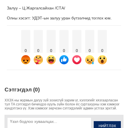
Залуу – Ц.Жаргалсайхан /СТА/
Олны хэсэгт: УДЭТ-ын залуу уран бүтээлчид тоглох юм.
0
0
0
0
0
0
0
Сэтгэгдэл (0)
ХХЗХ-ны журмын дагуу зүй зохисгүй зарим үг, хэллэгийг хязгаарласан
тул ТА сэтгэгдэл бичихдээ хууль зүйн болон ёс суртахууны хэм хэмжээг
хүндэтгэнэ үү. Хэм хэмжээг зөрчсөн сэтгэгдэлийг админ устгах эрхтэй.
НИЙТЛЭХ