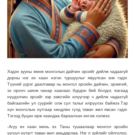
Хэдэн зууны өмнө монголын дайчин эрсийг дийлж чадаагүй
дорны нэг их хаан нэгэн туршуулыг явуулсан юм гэдэг.
Түүний үүрэг даалгавар нь монгол эрсийн дайчин, эрэмгий,
эх оронч шинж чанар хаанаас бүрдэн бий болдог, яагаад
нүүдэлчин эрсийг зэр зэвсгийн илүүгээр ч дийлж чадахгүй
байгаагийн ул суурийг олж сул талыг илрүүлэх байжээ.Тэр
хүн монголын нутгаар хөндлөн гулд таван жил явсан гэдэг.
Тэгээд буцан ирж хаандаа бараалхан ингэж хэлжээ:
-Агуу их хаан минь ээ. Таны тушаалаар монгол эрсийн
уугуул нутагт таван жил амьдарлаа. Нэг л зүйлийг ойлголоо.