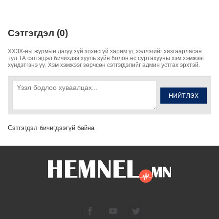
Сэтгэгдэл (0)
ХХЗХ-ны журмын дагуу зүй зохисгүй зарим үг, хэллэгийг хязгаарласан
тул ТА сэтгэгдэл бичихдээ хууль зүйн болон ёс суртахууны хэм хэмжээг
хүндэтгэнэ үү. Хэм хэмжээг зөрчсөн сэтгэгдэлийг админ устгах эрхтэй.
НИЙТЛЭХ
Сэтгэгдэл бичигдээгүй байна