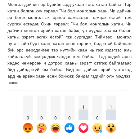
Монгол дайчин эр бүрийн ард ухаан төгс хатан байна. Тэр
хатан болгон хүү төрвөл "Чи бол монголын хаан. Чи дайчин
эр болж монгол эх орноо хамгаалан тэмцэх ёстой" гэж
сургаж өсгөдөг. Охин төрвөл: "Чи бол монголын хатан. Чи
дайчин монгол эрийн хатан байж, үр хүүдээ хааны болон
хатны зэрэгт өсгөх ёстой" гэж сургадаг. Тиймээс монгол
нутагт айл бүрт хаан, хатан өсөн торниж, бидэнтэй байлдаж
буй эрс өөрсдийгөө тэр нутгийн хаан нь гэж үздэгээс амь
хайрлалгүй тэмцэлдэж чаддаг юм байна. Тэд хэдий арьс
хөдөс нөмөрсөн ч дотроо хааны зэрэгт сэтгэж байгаагаас
бид дийлдэггүй юм байна. Бид нэг дайчин эрийг устгахад
ард нь арван хаан өсөн бойжиж байдаг гэдгийг олж мэдлээ
гэжээ.
1
1
0
0
0
0
0