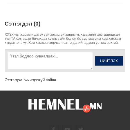
Сэтгэгдэл (0)
ХХЗХ-ны журмын дагуу зүй зохисгүй зарим үг, хэллэгийг хязгаарласан
тул ТА сэтгэгдэл бичихдээ хууль зүйн болон ёс суртахууны хэм хэмжээг
хүндэтгэнэ үү. Хэм хэмжээг зөрчсөн сэтгэгдэлийг админ устгах эрхтэй.
НИЙТЛЭХ
Сэтгэгдэл бичигдээгүй байна