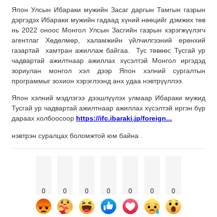
Япон Улсын Ибараки мужийн Засаг даргын Тамгын газрын
дэргэдэх Ибараки мужийн гадаад хүний нөөцийг дэмжих төв
нь 2022 оноос Монгол Улсын Засгийн газрын хэрэгжүүлэгч
агентлаг Хөдөлмөр, халамжийн үйлчилгээний ерөнхий
газартай хамтран ажиллаж байгаа. Тус төвөөс Тусгай ур
чадвартай ажилтнаар ажиллах хүсэлтэй Монгол иргэдэд
зориулан монгол хэл дээр Япон хэлний сургалтын
программыг зохион хэрэглээнд анх удаа нэвтрүүллээ.
Япон хэлний мэдлэгээ дээшлүүлэх улмаар Ибараки мужид
Тусгай ур чадвартай ажилтнаар ажиллах хүсэлтэй иргэн бүр
дараах холбоосоор
https://ifc.ibaraki.jp/foreign...
нэвтрэн суралцах боломжтой юм байна .
0
0
0
0
0
0
0