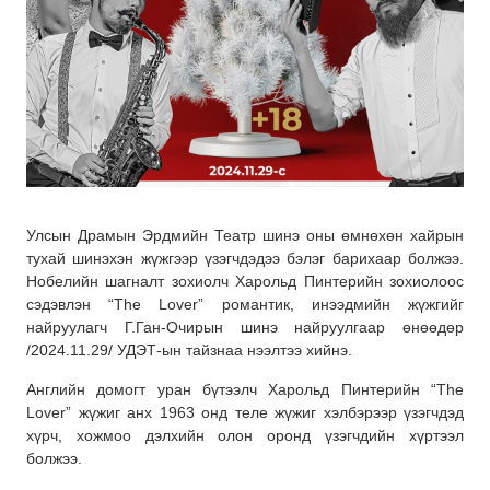
Улсын Драмын Эрдмийн Театр шинэ оны өмнөхөн хайрын
тухай шинэхэн жүжгээр үзэгчдэдээ бэлэг барихаар болжээ.
Нобелийн шагналт зохиолч Харольд Пинтерийн зохиолоос
сэдэвлэн “The Lover” романтик, инээдмийн жүжгийг
найруулагч Г.Ган-Очирын шинэ найруулгаар өнөөдөр
/2024.11.29/ УДЭТ-ын тайзнаа нээлтээ хийнэ.
Английн домогт уран бүтээлч Харольд Пинтерийн “The
Lover” жүжиг анх 1963 онд теле жүжиг хэлбэрээр үзэгчдэд
хүрч, хожмоо дэлхийн олон оронд үзэгчдийн хүртээл
болжээ.