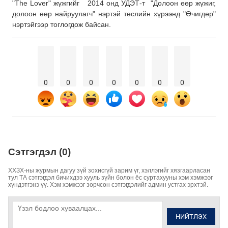
"The Lover" жүжгийг 2014 онд УДЭТ-т "Долоон өөр жүжиг,
долоон өөр найруулагч" нэртэй төслийн хүрээнд "Өчигдөр"
нэртэйгээр тоглогдож байсан.
0
0
0
0
0
0
0
Сэтгэгдэл (0)
ХХЗХ-ны журмын дагуу зүй зохисгүй зарим үг, хэллэгийг хязгаарласан
тул ТА сэтгэгдэл бичихдээ хууль зүйн болон ёс суртахууны хэм хэмжээг
хүндэтгэнэ үү. Хэм хэмжээг зөрчсөн сэтгэгдэлийг админ устгах эрхтэй.
НИЙТЛЭХ