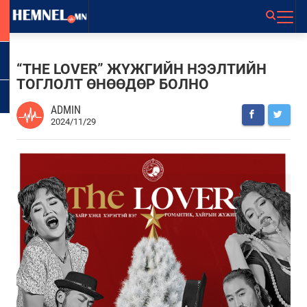
“THE LOVER” ЖҮЖГИЙН НЭЭЛТИЙН
ТОГЛОЛТ ӨНӨӨДӨР БОЛНО
ADMIN
2024/11/29