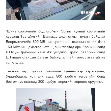
“Шинэ сэргэлтийн бодлого”-ын Эрчим хүчний сэргэлтийн
хүрээнд Төв аймгийн Баянжаргалан сумын нутагт байрлах
Бөөрөлжүүтийн 600 МВт-ын цахилгаан станцын эхний блок
150 МВт-ын цахилгаан станц ашиглалтад орж Ерөнхий сайд
Л.Оюун-Эрдэнийн хамт Аж үйлдвэр, эрдэс баялгийн сайд
Ц.Туваан станцын бүтээн байгуулалт, үйл ажиллагаатай нь
танилцлаа.
Төслийг төр, хувийн хэвшлийн түншлэлээр хэрэгжүүлж,
Улаанбаатар хот анх удаа 500 тэрбум төгрөгийн бонд
босгож тус станцад 300 тэрбум төгрөгийн хөрөнгө оруулжээ.