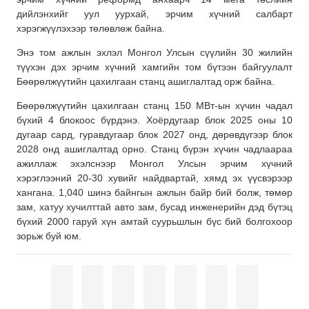
дийлэнхийг уул уурхай, эрчим хүчний салбарт
хэрэгжүүлэхээр төлөвлөж байна.
Энэ том ажлын эхлэл Монгол Улсын сүүлийн 30 жилийн
түүхэн дэх эрчим хүчний хамгийн том бүтээн байгуулалт
Бөөрөлжүүтийн цахилгаан станц ашиглалтад орж байна.
Бөөрөлжүүтийн цахилгаан станц 150 МВт-ын хүчин чадал
бүхий 4 блокоос бүрдэнэ. Хоёрдугаар блок 2025 оны 10
дугаар сард, гуравдугаар блок 2027 онд, дөрөвдүгээр блок
2028 онд ашиглалтад орно. Станц бүрэн хүчин чадлаараа
ажиллаж эхэлснээр Монгол Улсын эрчим хүчний
хэрэглээний 20-30 хувийг найдвартай, хямд эх үүсвэрээр
хангана. 1,040 шинэ байнгын ажлын байр бий болж, төмөр
зам, хатуу хучилттай авто зам, бусад инженерийн дэд бүтэц
бүхий 2000 гаруй хүн амтай суурьшлын бүс бий болгохоор
зорьж буй юм.