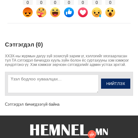
0
0
0
0
0
0
0
Сэтгэгдэл (0)
ХХЗХ-ны журмын дагуу зүй зохисгүй зарим үг, хэллэгийг хязгаарласан
тул ТА сэтгэгдэл бичихдээ хууль зүйн болон ёс суртахууны хэм хэмжээг
хүндэтгэнэ үү. Хэм хэмжээг зөрчсөн сэтгэгдэлийг админ устгах эрхтэй.
НИЙТЛЭХ
Сэтгэгдэл бичигдээгүй байна