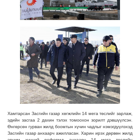
Хамтарсан Засгийн газар хөгжлийн 14 мега төслийг зарлаж,
эдийн засгаа 2 дахин тэлэх томоохон зорилт дэвшүүлсэн.
Өнгөрсөн гурван жилд боомтын хүчин чадлыг нэмэгдүүлэхэд
Засгийн газар анхаарч ажилласан. Харин ирэх дөрвөн жилд
эрчим хүчний реформд анхаарч 14 мега төслийн