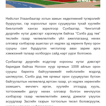
Нийслэл Улаанбаатар хотын замын хөдөлгөөний түгжрэлийг
бууруулах, гэр хорооллыг орон сууцжуулах тухай хуулийн
биелэлтийг хангах зорилгоор Сүхбаатар, Чингэлтэй
дүүргийн нутаг дэвсгэрт хэрэгжүүлж байгаа “Сэлбэ дэд төв”
төслийн газар чөлөөлөлтийн үйл ажиллагаанд нөхөх
олговор хэлбэрээр ашиглах үл хөдлөх эд хөрөнгө буюу орон
сууцны санг бүрдүүлэх чиглэлээр авах зарим арга
хэмжээний талаар холбогдох сайд нарт үүрэг болгожээ.
Сүхбаатар дүүргийн есдүгээр хорооны нутаг дэвсгэрт
баригдаж байгаа Ногоон нуур орчмын 1008 айлын орон
сууцны барилга байгууламжийг нийслэлийн мэдэлд
шилжүүлэх, Сэлбэ дэд төв орчмыг орон сууцжуулах бүтээн
байгуулалтын нөлөөлөлд өртсөн газар, үл хөдлөх хөрөнгийн
эзэмшигч, өмчлөгч иргэн, хуулийн этгээдэд хууль,
тогтоомжийн дагуу нөхөх олговор болгон өмчлүүлэх
хэлбэрээр газар чөлөөлөлтийн ажилд дэмжлэг үзүүлэх
асуудлаар Засгийн газрын тогтоолын төсөл боловсруулж,