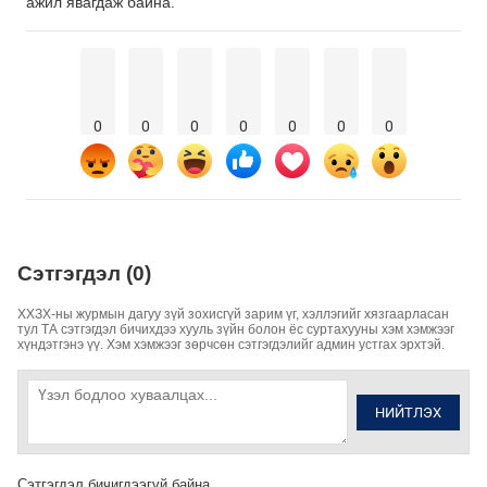
ажил явагдаж байна.
0
0
0
0
0
0
0
Сэтгэгдэл (0)
ХХЗХ-ны журмын дагуу зүй зохисгүй зарим үг, хэллэгийг хязгаарласан
тул ТА сэтгэгдэл бичихдээ хууль зүйн болон ёс суртахууны хэм хэмжээг
хүндэтгэнэ үү. Хэм хэмжээг зөрчсөн сэтгэгдэлийг админ устгах эрхтэй.
НИЙТЛЭХ
Сэтгэгдэл бичигдээгүй байна