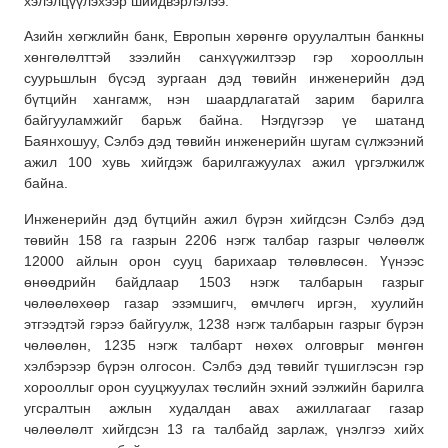
хэлэлцүүлэхээр шийдвэрлэлээ.
Азийн хөгжлийн банк, Европын хөрөнгө оруулалтын банкны
хөнгөлөлттэй зээлийн санхүүжилтээр гэр хорооллын
суурьшлын бүсэд зургаан дэд төвийн инженерийн дэд
бүтцийн хангамж, нэн шаардлагатай зарим барилга
байгууламжийг барьж байна. Нэгдүгээр үе шатанд
Баянхошуу, Сэлбэ дэд төвийн инженерийн шугам сүлжээний
ажил 100 хувь хийгдэж барилгажуулах ажил үргэлжилж
байна.
Инженерийн дэд бүтцийн ажил бүрэн хийгдсэн Сэлбэ дэд
төвийн 158 га газрын 2206 нэгж талбар газрыг чөлөөлж
12000 айлын орон сууц барихаар төлөвлөсөн. Үүнээс
өнөөдрийн байдлаар 1503 нэгж талбарын газрыг
чөлөөлөхөөр газар эзэмшигч, өмчлөгч иргэн, хуулийн
этгээдтэй гэрээ байгуулж, 1238 нэгж талбарын газрыг бүрэн
чөлөөлөн, 1235 нэгж талбарт нөхөх олговрыг мөнгөн
хэлбэрээр бүрэн олгосон. Сэлбэ дэд төвийг түшиглэсэн гэр
хорооллыг орон сууцжуулах төслийн эхний ээлжийн барилга
угсралтын ажлын худалдан авах ажиллагааг газар
чөлөөлөлт хийгдсэн 13 га талбайд зарлаж, үнэлгээ хийх