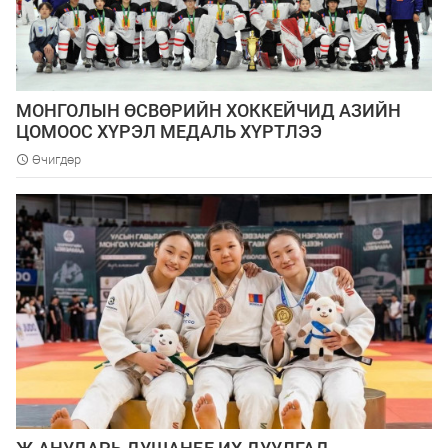
МОНГОЛЫН ӨСВӨРИЙН ХОККЕЙЧИД АЗИЙН
ЦОМООС ХҮРЭЛ МЕДАЛЬ ХҮРТЛЭЭ
Өчигдөр