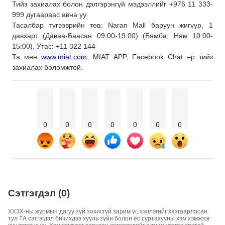
Тийз захиалах болон дэлгэрэнгүй мэдээллийг +976 11 333-
999 дугаараас авна уу.
Тасалбар түгээврийн төв: Naran Mall баруун жигүүр, 1
давхарт (Даваа-Баасан 09:00-19:00) (Бямба, Ням 10:00-
15:00), Утас: +11 322 144
Та мөн
www.miat.com
, MIAT APP, Facebook Chat –р тийз
захиалах боломжтой.
0
0
0
0
0
0
0
Сэтгэгдэл (0)
ХХЗХ-ны журмын дагуу зүй зохисгүй зарим үг, хэллэгийг хязгаарласан
тул ТА сэтгэгдэл бичихдээ хууль зүйн болон ёс суртахууны хэм хэмжээг