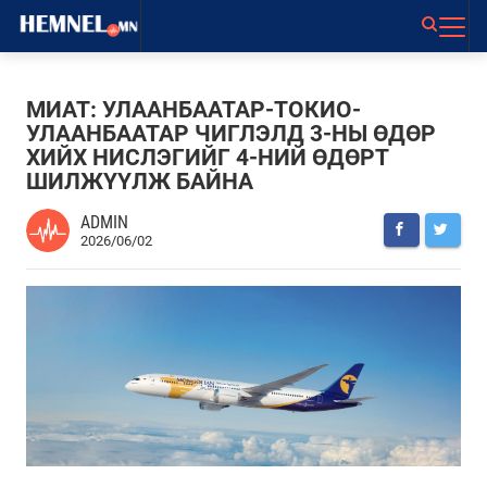
МИАТ: УЛААНБААТАР-ТОКИО-
УЛААНБААТАР ЧИГЛЭЛД 3-НЫ ӨДӨР
ХИЙХ НИСЛЭГИЙГ 4-НИЙ ӨДӨРТ
ШИЛЖҮҮЛЖ БАЙНА
ADMIN
2026/06/02