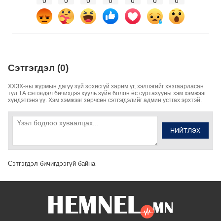
0
0
0
0
0
0
0
Сэтгэгдэл (0)
ХХЗХ-ны журмын дагуу зүй зохисгүй зарим үг, хэллэгийг хязгаарласан
тул ТА сэтгэгдэл бичихдээ хууль зүйн болон ёс суртахууны хэм хэмжээг
хүндэтгэнэ үү. Хэм хэмжээг зөрчсөн сэтгэгдэлийг админ устгах эрхтэй.
НИЙТЛЭХ
Сэтгэгдэл бичигдээгүй байна