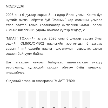
МЭДЭГДЭЛ
2026 оны 6 дугаар сарын 3-ны өдөр Япон улсын Канто бүс
нутгийг чиглэн ойртож буй “Жанми” хар салхины улмаас
Улаанбаатар–Токио–Улаанбаатар чиглэлийн ОМ501 болон
ОМ502 нислэгийг цуцалж байгааг үүгээр мэдэгдье.
“МИАТ” ТӨХК-ийн зүгээс 2026 оны 6 дугаар сарын 3-ны
өдрийн OM501/OM502 нислэгийн зорчигчдыг 6 дугаар
сарын 4-ний өдрийн нислэгт шилжүүлэн тээвэрлэх ажлыг
зохион байгуулж байна.
Цаг агаарын нөхцөл байдлаас шалтгаалсан энэхүү
өөрчлөлтөд хүлээцтэй хандан ойлгож буйд талархал
илэрхийлье.
Үндэсний агаарын тээвэрлэгч “МИАТ” ТӨХК