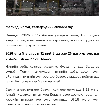
Малчид, иргэд, тээвэрчдийн анхааралд:
Өнөөдөр /2026.05.31/ Алтайн уулархаг нутаг, Арц Богдын
өвөр хоолой, говь, талын нутгаар салхи, шороон шуургатай
байхыг анхааруулж байна.
2026 оны 5-р сарын 31-ний 8 цагаас 20 цаг хүртэлх
цаг
агаарын урьдчилсан мэдээ:
Нутгийн хойд хэсгээр үүлшинэ, бусад нутгаар багавтар
үүлтэй. Төвийн аймгуудын нутгийн хойд хэсэг, зүүн
аймгуудын нутгийн зүүн хэсгээр бороо, уулаараа нойтон цас
орно. Бусад нутгаар бороо орохгүй.
Салхи ихэнх нутгаар баруун хойноос секундэд 6-11 метр,
Алтайн уулархаг нутаг, Арц Богдын өвөр хоолой, говь, тал,
хээрийн нутгаар түр зуур секундэд 16-18 метр хүрч
ширүүсэж, шороон шуурга шуурна.