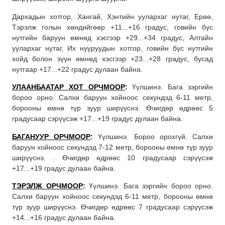
Дархадын хотгор, Хангай, Хэнтийн уулархаг нутаг, Ерөө,
Тэрэлж голын хөндийгөөр +11...+16 градус, говийн бүс
нутгийн баруун өмнөд хэсгээр +29...+34 градус, Алтайн
уулархаг нутаг, Их нууруудын хотгор, говийн бүс нутгийн
хойд болон зүүн өмнөд хэсгээр +23...+28 градус, бусад
нутгаар +17...+22 градус дулаан байна.
УЛААНБААТАР ХОТ ОРЧМООР
:
Үүлшинэ. Бага зэргийн
бороо орно. Салхи баруун хойноос секундэд 6-11 метр,
борооны өмнө түр зуур ширүүснэ. Өчигдөр өдрөөс 5
градусаар сэрүүсэж +17...+19 градус дулаан байна.
БАГАНУУР ОРЧМООР
:
Үүлшинэ. Бороо орохгүй. Салхи
баруун хойноос секундэд 7-12 метр, борооны өмнө түр зуур
ширүүснэ. . Өчигдөр өдрөөс 10 градусаар сэрүүсэж
+17...+19 градус дулаан байна.
ТЭРЭЛЖ ОРЧМООР
:
Үүлшинэ. Бага зэргийн бороо орно.
Салхи баруун хойноос секундэд 6-11 метр, борооны өмнө
түр зуур ширүүснэ. Өчигдөр өдрөөс 7 градусаар сэрүүсэж
+14...+16 градус дулаан байна.