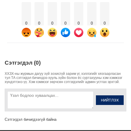
0
0
0
0
0
0
0
Сэтгэгдэл (0)
ХХЗХ-ны журмын дагуу зүй зохисгүй зарим үг, хэллэгийг хязгаарласан
тул ТА сэтгэгдэл бичихдээ хууль зүйн болон ёс суртахууны хэм хэмжээг
хүндэтгэнэ үү. Хэм хэмжээг зөрчсөн сэтгэгдэлийг админ устгах эрхтэй.
НИЙТЛЭХ
Сэтгэгдэл бичигдээгүй байна