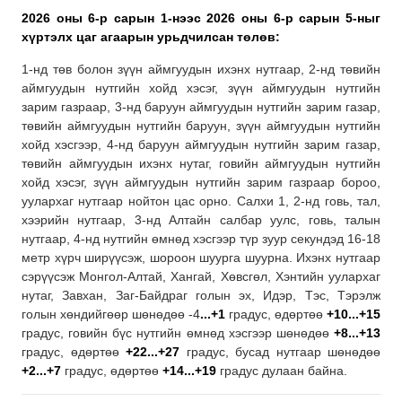
2026 оны 6-р сарын 1-нээс 2026 оны 6-р сарын 5-ныг
хүртэлх
цаг агаарын урьдчилсан төлөв:
1-нд төв болон зүүн аймгуудын ихэнх нутгаар, 2-нд төвийн
аймгуудын нутгийн хойд хэсэг, зүүн аймгуудын нутгийн
зарим газраар, 3-нд баруун аймгуудын нутгийн зарим газар,
төвийн аймгуудын нутгийн баруун, зүүн аймгуудын нутгийн
хойд хэсгээр, 4-нд баруун аймгуудын нутгийн зарим газар,
төвийн аймгуудын ихэнх нутаг, говийн аймгуудын нутгийн
хойд хэсэг, зүүн аймгуудын нутгийн зарим газраар бороо,
уулархаг нутгаар нойтон цас орно. Салхи 1, 2-нд говь, тал,
хээрийн нутгаар, 3-нд Алтайн салбар уулс, говь, талын
нутгаар, 4-нд нутгийн өмнөд хэсгээр түр зуур секундэд 16-18
метр хүрч ширүүсэж, шороон шуурга шуурна. Ихэнх нутгаар
сэрүүсэж Монгол-Алтай, Хангай, Хөвсгөл, Хэнтийн уулархаг
нутаг, Завхан, Заг-Байдраг голын эх, Идэр, Тэс, Тэрэлж
голын хөндийгөөр шөнөдөө -4
...+
1
градус, өдөртөө
+10...+1
5
градус, говийн бүс нутгийн өмнөд хэсгээр шөнөдөө
+8...+13
градус, өдөртөө
+22...+27
градус, бусад нутгаар шөнөдөө
+2...+7
градус, өдөртөө
+14...+19
градус дулаан байна.