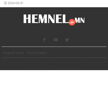
2024/03/31
БУСАД
Бидний тухай
Холбоо барих
© 2026. Бүх эрх хуулиар хамгаалагдсан.