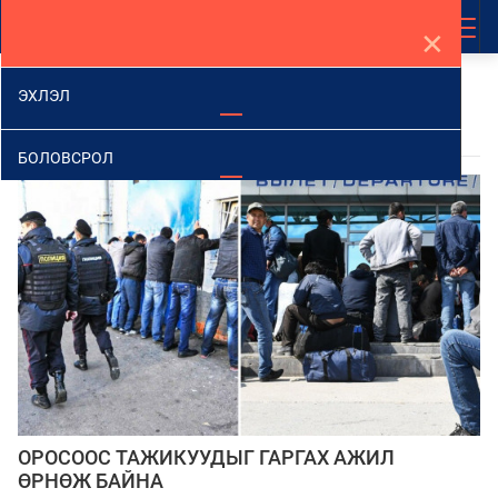
✕
ЭХЛЭЛ
ВИДЕО
БОЛОВСРОЛ
ХУУЛЬ
УЛС ТӨР
НИЙГЭМ, ЭДИЙН ЗАСАГ
ДЭЛХИЙД
ОРОСООС ТАЖИКУУДЫГ ГАРГАХ АЖИЛ
СПОРТ
ӨРНӨЖ БАЙНА