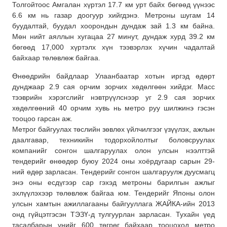
Толгойтоос Амгалан хүртэл 17.7 км урт байх бөгөөд үүнээс
6.6 км нь газар доогуур хийгдэнэ. Метроны шугам 14
буудалтай, буудал хоорондын дундаж зай 1.3 км байна.
Мөн нийт аяллын хугацаа 27 минут, дундаж хурд 39.2 км
бөгөөд 17,000 хүртэлх хүн тээвэрлэх хүчин чадалтай
байхаар төлөвлөж байгаа.
Өнөөдрийн байдлаар Улаанбаатар хотын иргэд өдөрт
дунджаар 2.9 сая орчим зорчих хөдөлгөөн хийдэг. Масс
тээврийн хэрэгслийг нэвтрүүлснээр уг 2.9 сая зорчих
хөдөлгөөний 40 орчим хувь нь метро руу шилжинэ гэсэн
тооцоо гарсан аж.
Метрог байгуулах төслийн зөвлөх үйлчилгээг үзүүлэх, ажлын
даалгавар, техникийн тодорхойлолтыг боловсруулах
компанийг сонгон шалгаруулах олон улсын нээлттэй
тендерийг өнөөдөр буюу 2024 оны хоёрдугаар сарын 29-
ний өдөр зарласан. Тендерийг сонгон шалгаруулж дуусмагц
энэ оны есдүгээр сар гэхэд метроны барилгын ажлыг
эхлүүлэхээр төлөвлөж байгаа юм. Тендерийг Японы олон
улсын хамтын ажиллагааны байгууллага ЖАЙКА-ийн 2013
онд гүйцэтгэсэн ТЭЗҮ-д тулгуурлан зарласан. Тухайн үед
тасалбарын үнийг 600 төгрөг байхаар тооцоход метро