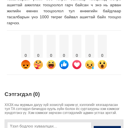
ашигтай ажиллах тооцоолол гарч байсан ч энэ нь арван
жилийн өмнөх тооцоолол тул өнөөгийн байдлаар
тасалбарын үнэ 1000 төгрөг байвал ашигтай байх тооцоо
гарчээ.
0
0
0
0
0
0
0
Сэтгэгдэл (0)
ХХЗХ-ны журмын дагуу зүй зохисгүй зарим үг, хэллэгийг хязгаарласан
тул ТА сэтгэгдэл бичихдээ хууль зүйн болон ёс суртахууны хэм хэмжээг
хүндэтгэнэ үү. Хэм хэмжээг зөрчсөн сэтгэгдэлийг админ устгах эрхтэй.