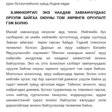
уран бүтээлчийнхээ хувьд бодож явдаг.
Б.МӨНХОРГИЛ: ЭНЭ НААДАМ ЗАВХАНЧУУДААС
ОРУУЛЖ БАЙГАА ОЮУНЫ ТОМ ХӨРӨНГӨ ОРУУЛАЛТ
ГЭЖ БОЛНО
Манай завханчууд оюунлаг ард түмэн. Нийгмийн бүх
салбараас үе үеийн нийгмийн зүтгэлтнүүд, алдар суутнууд
Завхан аймгаас төрөн гарсан байдаг. Тэдний томоохон
төлөөлөл болсон Дорнын их яруу найрагч Бэгзийн
Явуухулангийн нэрэмжит “Мөнгөн хазаарын чимээ” яруу
найргийн анхдугаар их наадмыг амжилттай зохион
байгууллаа. Энэ нь утга зохиолын салбарт завханчуудаас
оруулж байгаа оюуны хөрөнгө оруулалт гэж харж байгаа.
Монголын зохиолчид, яруу найрагчдад төрөөс болон олон
нийтийн зүгээс тэр бүр хангалттай дэмжлэг үзүүлж байна уу
гэдэгт миний хувьд эргэлзэж явдаг. Тиймээс зохиолч, яруу
найрагчдаа дэмжиж, бүтээл туурвилаар нь товхимол гаргаж,
олон нийтэд сурталчлан таниулах, алдаршуулах, эрдэм
шинжилгээний хурал зохион байгуулах ажлуудыг ээлж
дараатайгаар зохион байгуулахаар төлөвлөж байна.