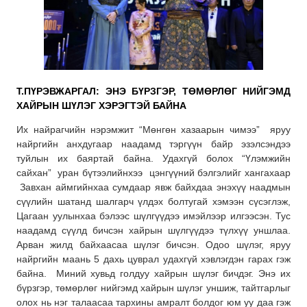
Т.ПҮРЭВЖАРГАЛ: ЭНЭ БҮРЗГЭР, ТӨМӨРЛӨГ НИЙГЭМД
ХАЙРЫН ШҮЛЭГ ХЭРЭГТЭЙ БАЙНА
Их найрагчийн нэрэмжит “Мөнгөн хазаарын чимээ” яруу
найргийн анхдугаар наадамд тэргүүн байр эзэлсэндээ
туйлын их баяртай байна. Удахгүй болох “Үлэмжийн
сайхан” уран бүтээлийнхээ цэнгүүний бэлгэлийг хангахаар
Завхан аймгийнхаа сумдаар явж байхдаа энэхүү наадмын
сүүлийн шатанд шалгарч үлдэх болтугай хэмээн сүсэглэж,
Цагаан уулынхаа бэлээс шүлгүүдээ имэйлээр илгээсэн. Тус
наадамд сүүлд бичсэн хайрын шүлгүүдээ түлхүү уншлаа.
Арван жилд байхаасаа шүлэг бичсэн. Одоо шүлэг, яруу
найргийн маань 5 дахь цуврал удахгүй хэвлэгдэн гарах гэж
байна. Миний хувьд голдуу хайрын шүлэг бичдэг. Энэ их
бүрзгэр, төмөрлөг нийгэмд хайрын шүлэг уншиж, тайтгарлыг
олох нь нэг талаасаа тархины амралт болдог юм уу даа гэж