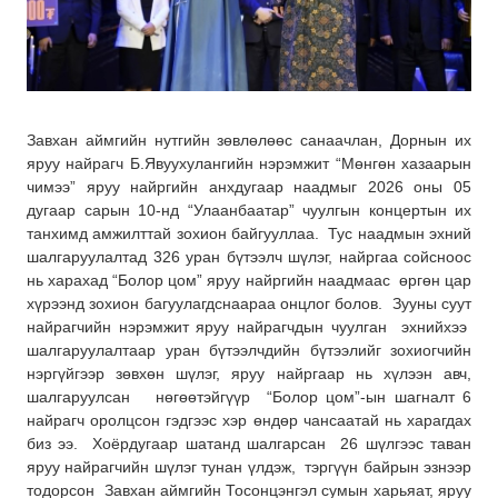
Завхан аймгийн нутгийн зөвлөлөөс санаачлан, Дорнын их
яруу найрагч Б.Явуухулангийн нэрэмжит “Мөнгөн хазаарын
чимээ” яруу найргийн анхдугаар наадмыг 2026 оны 05
дугаар сарын 10-нд “Улаанбаатар” чуулгын концертын их
танхимд амжилттай зохион байгууллаа. Тус наадмын эхний
шалгаруулалтад 326 уран бүтээлч шүлэг, найргаа сойсноос
нь харахад “Болор цом” яруу найргийн наадмаас өргөн цар
хүрээнд зохион багуулагдснаараа онцлог болов. Зууны суут
найрагчийн нэрэмжит яруу найрагчдын чуулган эхнийхээ
шалгаруулалтаар уран бүтээлчдийн бүтээлийг зохиогчийн
нэргүйгээр зөвхөн шүлэг, яруу найргаар нь хүлээн авч,
шалгаруулсан нөгөөтэйгүүр “Болор цом”-ын шагналт 6
найрагч оролцсон гэдгээс хэр өндөр чансаатай нь харагдах
биз ээ. Хоёрдугаар шатанд шалгарсан 26 шүлгээс таван
яруу найрагчийн шүлэг тунан үлдэж, тэргүүн байрын эзнээр
тодорсон Завхан аймгийн Тосонцэнгэл сумын харьяат, яруу