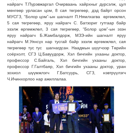
найрагч Т.Пүрэвжаргал Очирваань хайрхныг дүрсэлж, цул
мөнгөөр урласан цом, 8 сая төгрөгөөр, дэд байрт орсон
МУСГЗ, “Болор цом”-ын шагналт П.Нямлхагва өргөмжлөл,
5 сая төгрөгөөр, яруу найрагч С. Батзориг гутгаар байр
эзэлж өргөмжлөл, 3 сая төгрөгөөр, “Болор цом”-ын эзэн
яруу найрагч Б.Жамбалдорж, МЗЭ-ийн шагналт яруу
найрагч М.Уянсүх нар тусгай байр эзэлж өргөмжлөл, сая
төгрөгөөр тус тус шагнагдсан. Наадмын шүүгчээр Төрийн
соёрхолт, СГЗ Ц.Бавуудорж, Хэл бичгийн ухааны доктор,
профессор С.Байгаль, Хэл бичгийн ухааны доктор,
профессор Г.Галтбаяр, Хэл бичгийн ухааны доктор, уран
зохиол шүүмжлэгч Г.Батсуурь, СГЗ, нэвтрүүлэгч
Ч.Ичинхорлоо нар ажиллалаа.