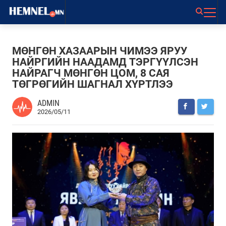
МӨНГӨН ХАЗААРЫН ЧИМЭЭ ЯРУУ
НАЙРГИЙН НААДАМД ТЭРГҮҮЛСЭН
НАЙРАГЧ МӨНГӨН ЦОМ, 8 САЯ
ТӨГРӨГИЙН ШАГНАЛ ХҮРТЛЭЭ
ADMIN
2026/05/11