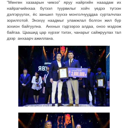
“Мөнгөн хазаарын чимээ” яруу найргийн нааадам их
найрагчийнхаа бүтээл туурвилыг хойч үедээ түгээн
дэлгэрүүлэх, ёс заншил түүхээ монголчууддаа сурталчлах
зорилготой. Энэхүү наадмыг уламжлал болгон жил бүр
зохион байгуулна. Анхных гэдгээрээ алдаа, оноо мэдээж
байгаа. Цаашид цар хүрээг тэлэх, чанарыг сайжруулах тал
дээр анхаарч ажиллана.