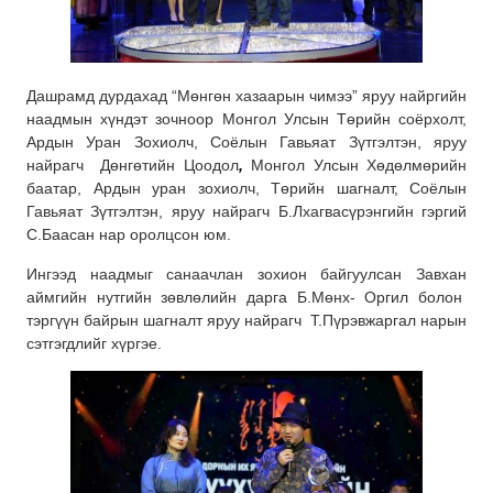
Дашрамд дурдахад “Мөнгөн хазаарын чимээ” яруу найргийн
наадмын хүндэт зочноор Монгол Улсын Төрийн соёрхолт,
Ардын Уран Зохиолч, Соёлын Гавьяат Зүтгэлтэн, яруу
найрагч Дөнгөтийн Цоодол
,
Монгол Улсын Хөдөлмөрийн
баатар, Ардын уран зохиолч, Төрийн шагналт, Соёлын
Гавьяат Зүтгэлтэн, яруу найрагч Б.Лхагвасүрэнгийн гэргий
С.Баасан нар оролцсон юм.
Ингээд наадмыг санаачлан зохион байгуулсан Завхан
аймгийн нутгийн зөвлөлийн дарга Б.Мөнх- Оргил болон
тэргүүн байрын шагналт яруу найрагч Т.Пүрэвжаргал нарын
сэтгэгдлийг хүргэе.