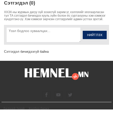
Сэтгэгдэл (0)
ХХЗХ-ны журмын дагуу зүй зохисгүй зарим үг, хэллэгийг хязгаарласан
тул ТА сэтгэгдэл бичихдээ хууль зүйн болон ёс суртахууны хэм хэмжээг
хүндэтгэнэ үү. Хэм хэмжээг зөрчсөн сэтгэгдэлийг админ устгах эрхтэй.
НИЙТЛЭХ
Сэтгэгдэл бичигдээгүй байна
Бидний тухай
Холбоо барих