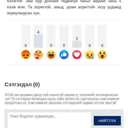
бэлэглэг. Зам бүр дэлхийг төдийгүй таныг өөрийг чинь ч
нээж өгөг. Та зоригтой, амьд, урам зоригтой- агуу уудамд
зориулагдсан хүн.
4
2
0
0
0
0
0
Сэтгэгдэл (0)
ХХЗХ-ны журмын дагуу зүй зохисгүй зарим үг, хэллэгийг хязгаарласан
тул ТА сэтгэгдэл бичихдээ хууль зүйн болон ёс суртахууны хэм хэмжээг
хүндэтгэнэ үү. Хэм хэмжээг зөрчсөн сэтгэгдэлийг админ устгах эрхтэй.
НИЙТЛЭХ