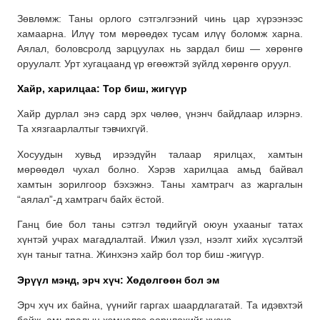
Зөвлөмж: Таны орлого сэтгэлгээний чинь цар хүрээнээс
хамаарна. Илүү том мөрөөдөх тусам илүү боломж харна.
Аялал, боловсролд зарцуулах нь зардал биш — хөрөнгө
оруулалт. Урт хугацаанд үр өгөөжтэй зүйлд хөрөнгө оруул.
Хайр, харилцаа: Тор биш, жигүүр
Хайр дурлал энэ сард эрх чөлөө, үнэнч байдлаар илэрнэ.
Та хязгаарлалтыг тэвчихгүй.
Хосуудын хувьд ирээдүйн талаар ярилцах, хамтын
мөрөөдөл чухал болно. Хэрэв харилцаа амьд байвал
хамтын зорилгоор бэхэжнэ. Таны хамтрагч аз жаргалын
“аялал”-д хамтрагч байх ёстой.
Ганц бие бол таны сэтгэл төдийгүй оюун ухааныг татах
хүнтэй учрах магадлалтай. Ижил үзэл, нээлт хийх хүсэлтэй
хүн таныг татна. Жинхэнэ хайр бол тор биш -жигүүр.
Эрүүл мэнд, эрч хүч: Хөдөлгөөн бол эм
Эрч хүч их байна, үүнийг гаргах шаардлагатай. Та идэвхтэй
байж, амьдралын хэмнэлээ өөрчлөхийг хүснэ.