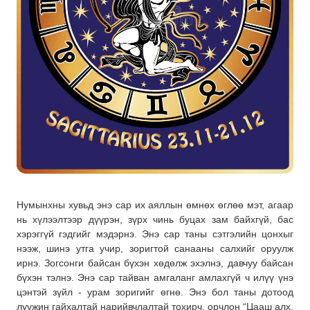
Нумынхны хувьд энэ сар их аяллын өмнөх өглөө мэт, агаар
нь хүлээлтээр дүүрэн, зүрх чинь буцах зам байхгүй, бас
хэрэггүй гэдгийг мэдэрнэ. Энэ сар таны сэтгэлийн цонхыг
нээж, шинэ утга учир, зоригтой санааны салхийг оруулж
ирнэ. Зогсонги байсан бүхэн хөдөлж эхэлнэ, давчуу байсан
бүхэн тэлнэ. Энэ сар тайван амгаланг амлахгүй ч илүү үнэ
цэнтэй зүйл - урам зоригийг өгнө. Энэ бол таны дотоод
луужин гайхалтай нарийвчлалтай тохирч, орчлон “Цааш алх,