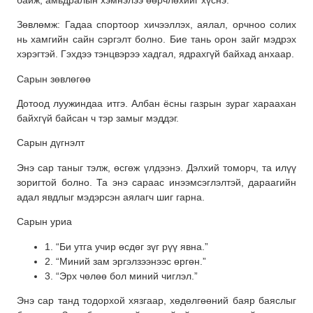
Зөвлөмж: Гадаа спортоор хичээллэх, аялал, орчноо солих
нь хамгийн сайн сэргэлт болно. Бие тань орон зайг мэдрэх
хэрэгтэй. Гэхдээ тэнцвэрээ хадгал, ядрахгүй байхад анхаар.
Сарын зөвлөгөө
Дотоод луужиндаа итгэ. Албан ёсны газрын зураг хараахан
байхгүй байсан ч тэр замыг мэддэг.
Сарын дүгнэлт
Энэ сар таныг тэлж, өсгөж үлдээнэ. Дэлхий томорч, та илүү
зоригтой болно. Та энэ сараас инээмсэглэлтэй, дараагийн
адал явдлыг мэдэрсэн аялагч шиг гарна.
Сарын уриа
1. “Би утга учир өсдөг зүг рүү явна.”
2. “Миний зам эргэлзээнээс өргөн.”
3. “Эрх чөлөө бол миний чиглэл.”
Энэ сар танд тодорхой хязгаар, хөдөлгөөний баяр баяслыг