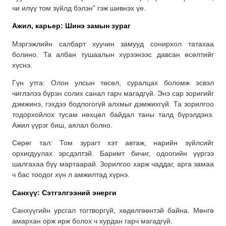
чи илүү том зүйлд бэлэн” гэж шивнэх үе.
Ажил, карьер: Шинэ замын зураг
Мэргэжлийн салбарт хуучин замууд сонирхол татахаа
болино. Та албан тушаалын хүрээнээс давсан өсөлтийг
хүснэ.
Гүн утга: Олон улсын төсөл, суралцах боломж эсвэл
чиглэлээ бүрэн солих санал гарч магадгүй. Энэ сар зоригийг
дэмжинэ, гэхдээ бодлогогүй алхмыг дэмжихгүй. Та зорилгоо
тодорхойлох тусам нөхцөл байдал таны талд бүрэлдэнэ.
Ажил үүрэг биш, аялал болно.
Сөрөг тал: Том зурагт хэт автаж, нарийн зүйлсийг
орхигдуулах эрсдэлтэй. Баримт бичиг, одоогийн үүргээ
шалгахаа бүү мартаарай. Зорилгоо харж чаддаг, арга замаа
ч бас тоодог хүн л амжилтад хүрнэ.
Санхүү: Сэтгэлгээний энерги
Санхүүгийн урсгал тогтворгүй, хөдөлгөөнтэй байна. Мөнгө
амархан орж ирж болох ч хурдан гарч магадгүй.