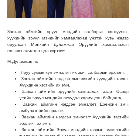
Завхан аймгийн эрүүл мэндийн салбарыг хөгжүүлэх,
хүүхдийн эрүүл мэндийг хамгаалахад үнэтэй хувь нэмэр
оруулсан Мөнхийн Дуламжав Эрүүлийг хамгаалахын
гавьяат ажилтан цол хүртжээ.
М.Дуламжав нь
Яруу сумын хүн эмнэлэгт их эмч, салбарын эрхлэгч,
Завхан аймгийн нэгдсэн эмнэлэгийн хүүхдийн тасагт
Хүүхдийн хэсгийн их эмч,
Завхан аймгийн эрүүлийг хамгаалах газарт Өсвөр
үеийн эрүүл мэндийн асуудал хариуцсан байцаагч,
Завхан аймгийн нэгдсэн эмнэлэгт Ерөнхий эмч,
амбулаторийн эрхлэгч,
Завхан аймгийн нэгдсэн эмнэлэгт Хүүхдийн тасгийн
эрхлэгч, их эмч,
Завхан аймгийн Эрүүл мэндийн газрын эмнэлэгийн
тусламжийн хэлтсийн дарга, даргаар ажиллаж байсан