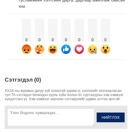
юм.
0
0
0
0
0
0
0
Сэтгэгдэл (0)
ХХЗХ-ны журмын дагуу зүй зохисгүй зарим үг, хэллэгийг хязгаарласан
тул ТА сэтгэгдэл бичихдээ хууль зүйн болон ёс суртахууны хэм хэмжээг
хүндэтгэнэ үү. Хэм хэмжээг зөрчсөн сэтгэгдэлийг админ устгах эрхтэй.
НИЙТЛЭХ