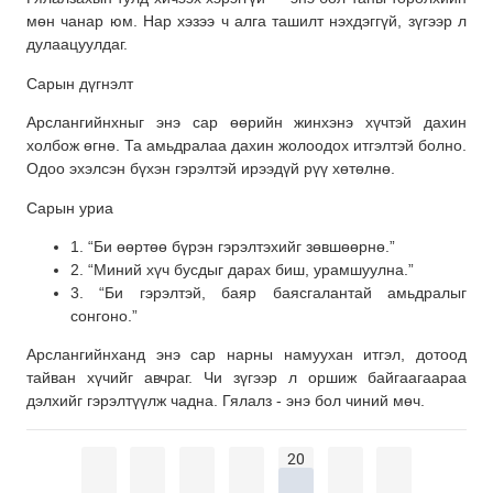
мөн чанар юм. Нар хэзээ ч алга ташилт нэхдэггүй, зүгээр л
дулаацуулдаг.
Сарын дүгнэлт
Арслангийнхныг энэ сар өөрийн жинхэнэ хүчтэй дахин
холбож өгнө. Та амьдралаа дахин жолоодох итгэлтэй болно.
Одоо эхэлсэн бүхэн гэрэлтэй ирээдүй рүү хөтөлнө.
Сарын уриа
1. “Би өөртөө бүрэн гэрэлтэхийг зөвшөөрнө.”
2. “Миний хүч бусдыг дарах биш, урамшуулна.”
3. “Би гэрэлтэй, баяр баясгалантай амьдралыг
сонгоно.”
Арслангийнханд энэ сар нарны намуухан итгэл, дотоод
тайван хүчийг авчраг. Чи зүгээр л оршиж байгаагаараа
дэлхийг гэрэлтүүлж чадна. Гялалз - энэ бол чиний мөч.
20