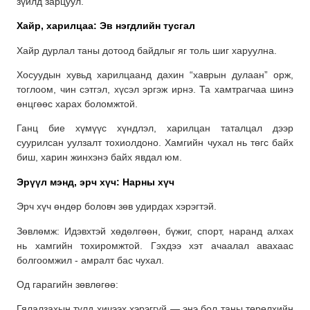
зүйлд зарцуул.
Хайр, харилцаа: Эв нэгдлийн тусгал
Хайр дурлал таны дотоод байдлыг яг толь шиг харуулна.
Хосуудын хувьд харилцаанд дахин “хаврын дулаан” орж,
тоглоом, чин сэтгэл, хүсэл эргэж ирнэ. Та хамтрагчаа шинэ
өнцгөөс харах боломжтой.
Ганц бие хүмүүс хүндлэл, харилцан таталцал дээр
суурилсан уулзалт тохиолдоно. Хамгийн чухал нь төгс байх
биш, харин жинхэнэ байх явдал юм.
Эрүүл мэнд, эрч хүч: Нарны хүч
Эрч хүч өндөр боловч зөв удирдах хэрэгтэй.
Зөвлөмж: Идэвхтэй хөдөлгөөн, бүжиг, спорт, наранд алхах
нь хамгийн тохиромжтой. Гэхдээ хэт ачаалал авахаас
болгоомжил - амралт бас чухал.
Од гарагийн зөвлөгөө:
Гялалзахын тулд хичээх хэрэггүй — энэ бол таны төрөлхийн