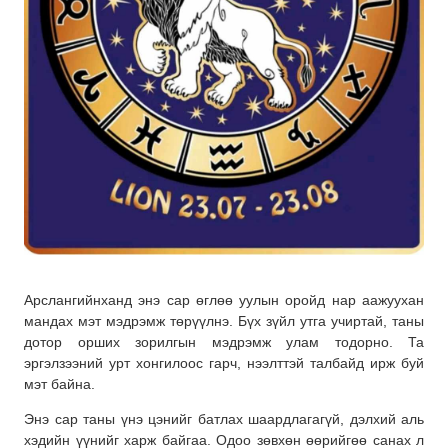
Арслангийнханд энэ сар өглөө уулын оройд нар аажуухан
мандах мэт мэдрэмж төрүүлнэ. Бүх зүйл утга учиртай, таны
дотор орших зорилгын мэдрэмж улам тодорно. Та
эргэлзээний урт хонгилоос гарч, нээлттэй талбайд ирж буй
мэт байна.
Энэ сар таны үнэ цэнийг батлах шаардлагагүй, дэлхий аль
хэдийн үүнийг харж байгаа. Одоо зөвхөн өөрийгөө санах л