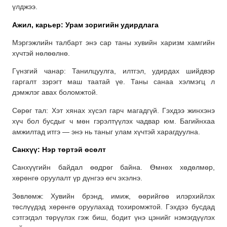
үлджээ.
Ажил, карьер: Урам зоригийн удирдлага
Мэргэжлийн талбарт энэ сар таны хувийн харизм хамгийн
хүчтэй нөлөөлнө.
Гүнзгий чанар: Танилцуулга, илтгэл, удирдах шийдвэр
гаргалт зэрэгт маш таатай үе. Таны санаа хэлмэгц л
дэмжлэг авах боломжтой.
Сөрөг тал: Хэт хянах хүсэл гарч магадгүй. Гэхдээ жинхэнэ
хүч бол бусдыг ч мөн гэрэлтүүлэх чадвар юм. Багийнхаа
амжилтад итгэ — энэ нь таныг улам хүчтэй харагдуулна.
Санхүү: Нэр төртэй өсөлт
Санхүүгийн байдал өөдрөг байна. Өмнөх хөдөлмөр,
хөрөнгө оруулалт үр дүнгээ өгч эхэлнэ.
Зөвлөмж: Хувийн брэнд, имиж, өөрийгөө илэрхийлэх
төслүүдэд хөрөнгө оруулахад тохиромжтой. Гэхдээ бусдад
сэтгэгдэл төрүүлэх гэж биш, бодит үнэ цэнийг нэмэгдүүлэх