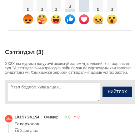
3
0
0
0
0
0
Сэтгэгдэл (3)
ХХЗХ-ны журмын дагуу зүй зохисгүй зарим үг, хэллэгийг хязгаарласан
тул ТА сэтгэгдэл бичихдээ хууль зүйн болон ёс суртахууны хэм хэмжээг
хүндэтгэнэ үү. Хэм хэмжээг зөрчсөн сэтгэгдэлийг админ устгах эрхтэй.
НИЙТЛЭХ
103.57.94.154
Өчигдөр
0
0
Талархалаа
Хариулах