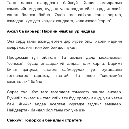
Танд яарах шаардлага байхгүй. Харин амьдралын
хэмнэлийг мэдэрч, нүдэнд үл харагдах үйл явцад итгэхийг
санал болгож байна. Одоо гоо сайхан таны өөртөө,
ажилдаа, хүмүүст хандах хандлага, халамжаас “төрнө”.
Ажил ба карьер: Нарийн нямбай ур чадвар
Энэ сард таны ажилд өргөн цар хүрээ биш, харин нарийн
мэдрэмж, нягт нямбай байдал чухал.
Процессын гүн ойлголт: Та ажлын далд механизмыг
“сонсож”, бусад анзаарахгүй алдааг олж харна. Баримт
бичиг цэгцлэх, систем сайжруулах, урт хугацааны
төлөвлөгөө гаргахад таатай. Та одоо “системийн
хамгаалагч” байна.
Сөрөг тал: Хэт төгс төгөлдөрт тэмүүлэх зангаа анхаар.
Бүхнийг эхнээс нь төгс хийх гэж бүү оролд- амьд, уян хатан
бай. Жижиг алдаа өсөлтөд хүргэдэг гэдгийг зөвшөөр.
Найдвартай байдал бол таны гол үнэ цэн.
Санхүү: Тодорхой байдлын стратеги