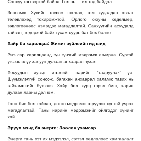
Санхүү тогтвортой байна. Гол нь — ил тод байдал.
Зөвлөмж: Хувийн төсвөө шалгах, том худалдан авалт
төлөвлөхөд тохиромжтой. Орлого оюуны хөдөлмөр,
зөвлөгөөнөөс нэмэгдэх магадлалтай. Санхүүгийн асуудалд
тайван, тодорхой байх тусам суурь бат бөх болно.
Хайр ба харилцаа: Жижиг зүйлсийн ид шид
Энэ сар харилцаанд гүн гүнзгий мэдрэмж авчирна. Сүртэй
үгсээс илүү халуун дулаан анхаарал чухал.
Хосуудын хувьд итгэлийг нарийн “тааруулах” үе.
Шүүмжлэлгүй сонсож, багахан анхаарал халамж тавих нь
гайхамшгийг бүтээнэ. Хайр бол хурц гэрэл биш, харин
дулаан лааны дөл юм.
Ганц бие бол тайван, дотно мэдрэмж төрүүлэх хүнтэй учрах
магадлалтай. Таны нарийн мэдрэмжийг ойлгодог хүнийг
хай.
Эрүүл мэнд ба энерги: Зөөлөн ухамсар
Энерги тань хэт их мэдээлэл, сэтгэл хөдлөлөөс хамгаалалт