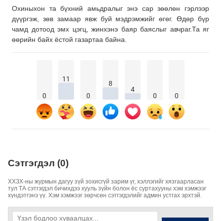
Охиныхон та бүхний амьдралыг энэ сар зөөлөн гэрлээр
дүүргэж, зөв замаар явж буй мэдрэмжийг өгөг. Өдөр бүр
чамд дотоод эмх цэгц, жинхэнэ баяр баяслыг авчраг.Та яг
өөрийн байх ёстой газартаа байна.
11
8
4
0
0
0
0
Сэтгэгдэл (0)
ХХЗХ-ны журмын дагуу зүй зохисгүй зарим үг, хэллэгийг хязгаарласан
тул ТА сэтгэгдэл бичихдээ хууль зүйн болон ёс суртахууны хэм хэмжээг
хүндэтгэнэ үү. Хэм хэмжээг зөрчсөн сэтгэгдэлийг админ устгах эрхтэй.