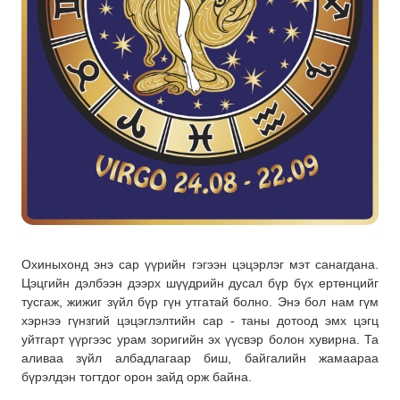
Охиныхонд энэ сар үүрийн гэгээн цэцэрлэг мэт санагдана.
Цэцгийн дэлбээн дээрх шүүдрийн дусал бүр бүх ертөнцийг
тусгаж, жижиг зүйл бүр гүн утгатай болно. Энэ бол нам гүм
хэрнээ гүнзгий цэцэглэлтийн сар - таны дотоод эмх цэгц
уйтгарт үүргээс урам зоригийн эх үүсвэр болон хувирна. Та
аливаа зүйл албадлагаар биш, байгалийн жамаараа
бүрэлдэн тогтдог орон зайд орж байна.