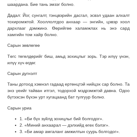
шаардана. Бие тань эмзэг болно.
Дадал: Йог, сунгалт, тэнцвэрийн дасгал, эсвэл удаан алхалт
тохиромжтой. Хооллолтдоо анхаар — энгийн, цэвэр хоол
дархлааг дэмжинэ. Өөрийгөө халамжлах нь энэ сард
хамгийн том хайр болно.
Сарын зөвлөгөө
Төгс төгөлдөрийг биш, амьд зохицлыг зорь. Тэр илүү үнэн,
илүү хүч өгдөг.
Сарын дүгнэлт
Таны дотоод хэмнэл гадаад ертөнцтэй нийцэх сар болно. Та
энэ үеийг тайван итгэл, тодорхой мэдрэмжтэй давна. Одоо
бүтээсэн бүхэн урт хугацаанд бат тулгуур болно.
Сарын уриа
1. «Би бүх зүйлд зохицлыг бий болгодог».
2. «Миний анхаарал — дэлхийд өгөх бэлэг».
3. «Би амар амгаланг амжилтын суурь болгодог».